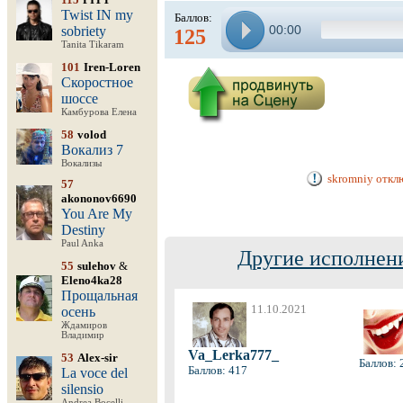
Twist IN my
Баллов:
00:00
sobriety
125
Tanita Tikaram
101
Iren-Loren
Скоростное
шоссе
Камбурова Елена
58
volod
Вокализ 7
Вокализы
skromniy откл
57
akononov6690
You Are My
Destiny
Paul Anka
Другие исполнени
55
sulehov
&
Eleno4ka28
Прощальная
11.10.2021
осень
Ждамиров
Владимир
Va_Lerka777_
53
Alex-sir
Баллов: 
Баллов: 417
La voce del
silensio
Andrea Bocelli