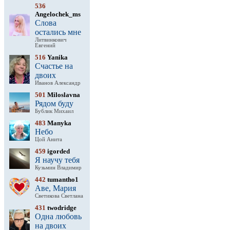
536
Angelochek_ms
Слова
остались мне
Литвинкович
Евгений
516
Yanika
Счастье на
двоих
Иванов Александр
501
Miloslavna
Рядом буду
Бублик Михаил
483
Manyka
Небо
Цой Анита
459
igorded
Я научу тебя
Кузьмин Владимир
442
tumantho1
Аве, Мария
Светикова Светлана
431
twodridge
Одна любовь
на двоих