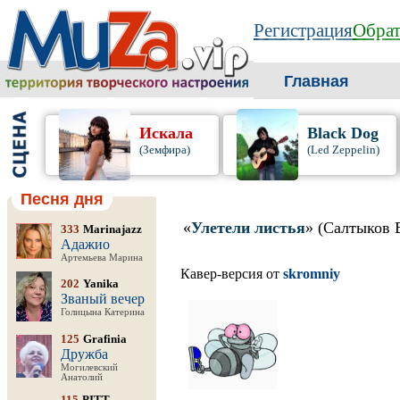
Регистрация
Обрат
Главная
Искала
Black Dog
(Земфира)
(Led Zeppelin)
Песня дня
«
Улетели листья
» (Салтыков 
333
Marinajazz
Адажио
Артемьева Марина
Кавер-версия от
skromniy
202
Yanika
Званый вечер
Голицына Катерина
125
Grafinia
Дружба
Могилевский
Анатолий
115
PITT