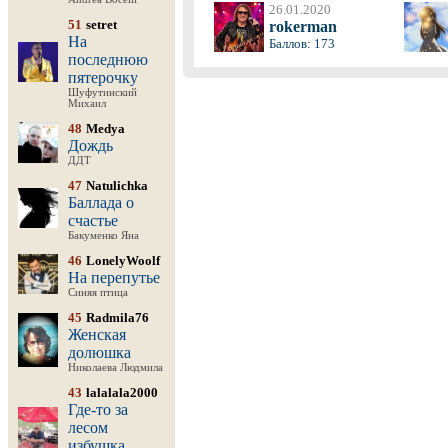
26.01.2020
51
setret
rokerman
На
Баллов: 173
последнюю
пятерочку
Шуфутинский
Михаил
48
Medya
Дождь
ДДТ
47
Natulichka
Баллада о
счастье
Бакуменко Яна
46
LonelyWoolf
На перепутье
Синяя птица
45
Radmila76
Женская
долюшка
Николаева Людмила
43
lalalala2000
Где-то за
лесом
избушка