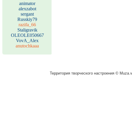
animator
alexzabot
sergant
Russkiy79
razifa_66
Staligravik
OLEOLE050667
VovA_Alex
anutochkaaa
Территория творческого настроения © Muza.vi