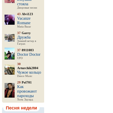
стояла
Дворовые песни
43
Alvi123
Vacanze
Romane
Matia Bazar
37
Garry
Дружба
Зимний вечер в
Гаграх
37
8911083
Doctor Doctor
UFO
30
Arturchik2804
Чужое кольцо
Dance Music
29
Pol701
Как
провожают
пароходы
Хиль Эдуард
Песня недели