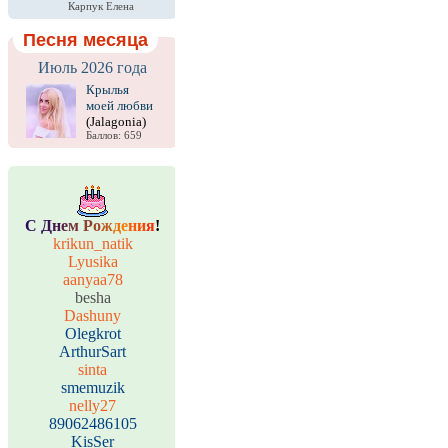
Карпук Елена
Песня месяца
Июль 2026 года
Крылья
моей любви
(Jalagonia)
Баллов: 659
С
Д
н
е
м
Р
о
ж
д
е
н
и
я
!
krikun_natik
Lyusika
aanyaa78
besha
Dashuny
Olegkrot
ArthurSart
sinta
smemuzik
nelly27
89062486105
KisSer