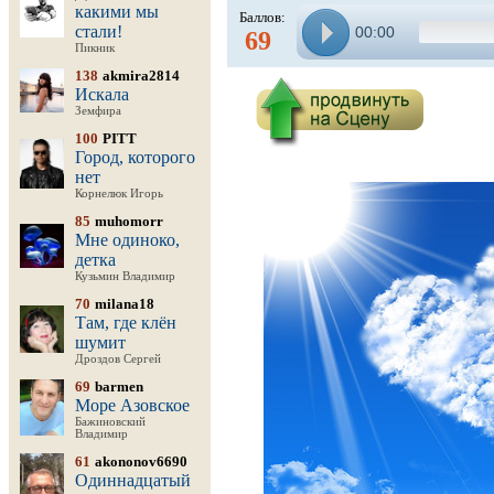
какими мы
Баллов:
стали!
00:00
69
Пикник
138
akmira2814
Искала
Земфира
100
PITT
Город, которого
нет
Корнелюк Игорь
85
muhomorr
Мне одиноко,
детка
Кузьмин Владимир
70
milana18
Там, где клён
шумит
Дроздов Сергей
69
barmen
Море Азовское
Бажиновский
Владимир
61
akononov6690
Одиннадцатый