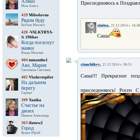
Алмаз
Присоединяюсь к Поздрав
Мон Алиса
429
Miloslavna
Рядом буду
,
sinitsa
Бублик Михаил
21.12.2014 г. 16:4
420
-VALKYRYA-
Саша!
&
1966av
Когда погаснут
маяки
Влади Наталья
404
tumantho1
,
ciunchikvv
Аве, Мария
21.12.2014 г. 06:51
Светикова Светлана
Саша!!! Прекрасное позд
402
Vladavtopilot
На дальнем
берегу
присоединяюсь! Росен С
Сармат
399
Yanika
Счастье на
двоих
Иванов Александр
363
ifanow2
Город
Кукин Юрий