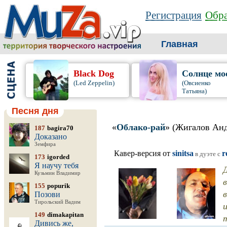
Регистрация
Обра
Главная
Black Dog
Солнце мо
(Led Zeppelin)
(Овсиенко
Татьяна)
Песня дня
«
Облако-рай
» (Жигалов Ан
187
bagira70
Доказано
Земфира
Кавер-версия от
sinitsa
r
в дуэте c
173
igorded
Я научу тебя
Кузьмин Владимир
155
popurik
Позови
Тирольский Вадим
149
dimakapitan
Дивись же,