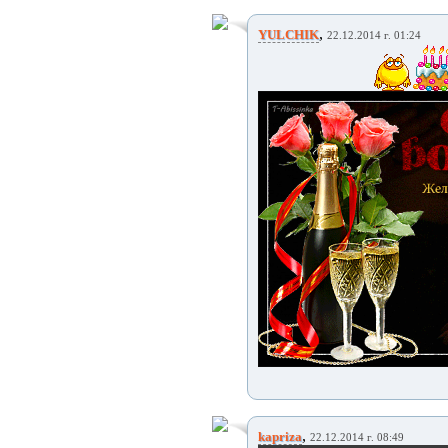
,
YULCHIK
22.12.2014 г. 01:24
,
kapriza
22.12.2014 г. 08:49