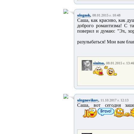
,
olegnsk
08.01.2015 г. 10:48
Саша, как красиво, как ду
доброго романтизма! С так
поверил и думаю: "Эх, хо
разулыбаться! Мои вам бл
,
sinitsa
08.01.2015 г. 13:4
,
olegnovikov
11.10.2017 г. 12:13
Саша, вот сегодня за