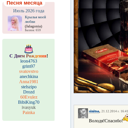
Песня месяца
Июль 2026 года
Крылья моей
любви
(Jalagonia)
Баллов: 659
С
Д
н
е
м
Р
о
ж
д
е
н
и
я
!
leon4763
grim97
svatovstvo
anechkina
Anna1981
stelszipo
Drozd
60Evulez
BibiKing70
ivasyuk
,
sinitsa
21.12.2014 г. 16:4
Painka
Володя!Спасибо!