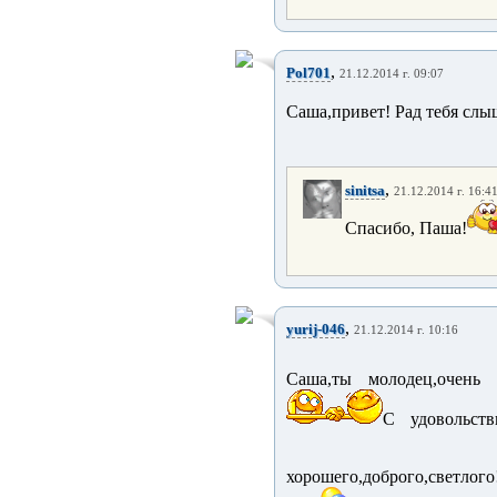
,
Pol701
21.12.2014 г. 09:07
Саша,привет! Рад тебя слыш
,
sinitsa
21.12.2014 г. 16:4
Спасибо, Паша!
,
yurij-046
21.12.2014 г. 10:16
Саша,ты молодец,очень 
С удовольст
хорошего,доброго,светлого!