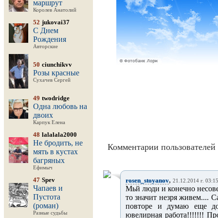
маршрут
Королев Анатолий
52
jukovai37
С Днем
Рождения
Авторские
50
ciunchikvv
Розы красные
Сухачев Сергей
49
twodridge
Одна любовь на
двоих
Карпук Елена
48
lalalala2000
Не бродить, не
Комментарии пользователей 
мять в кустах
багряных
Ефимыч
,
47
Spev
rosen_stoyanov
21.12.2014 г. 03:1
Чапаев и
Мьй люди и конечно несове
Пустота
то значит незря живем.... 
(роман)
повторе и думаю еще дол
Разные судьбы
ювелирная работа!!!!!!! Пр