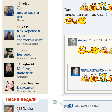
46
volod
До
Вас......
шестнадцати
талантливьйе друзья!!!
лет
Пламя
44
VYP
Как хорошо в
стране
,
советской жить
sinitsa
21.12.2014 г. 03:1
Кочетков Михаил
36
sever56
Без тебя
Хоралов Аркадий
34
regina74
Мой мир
,
rosen_stoyanov
21.12
наполнен
Алькасар
33
jemchujinka
Выходной
Детские Русские
Песня недели
,
shef53
21.12.2014 г. 05:23
525
Yanika