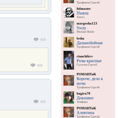
Трофимов Сергей
fulmaster
Пыяла
Аигел
margosha123
Sway
Michael Buble
lesha
Дальнобойная
Трофимов Сергей
ciunchikvv
Розы красные
Сухачев Сергей
POMAHTuK
Короче, дело к
ночи
Трофимов Сергей
bagira70
Доказано
Земфира
POMAHTuK
Алевтина
Трофимов Сергей