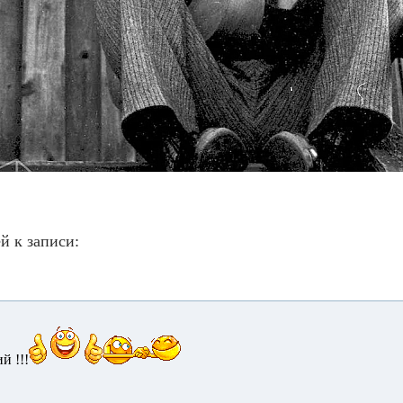
й к записи:
й !!!