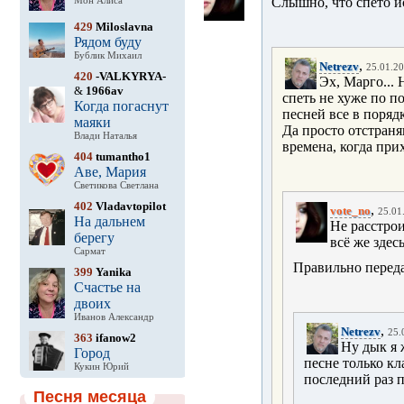
Слышно, что спето ис
Мон Алиса
429
Miloslavna
Рядом буду
Бублик Михаил
,
Netrezv
25.01.20
420
-VALKYRYA-
Эх, Марго... 
&
1966av
спеть не хуже по п
Когда погаснут
песней все в поряд
маяки
Да просто отстраня
Влади Наталья
времена, когда прих
404
tumantho1
Аве, Мария
Светикова Светлана
402
Vladavtopilot
,
vote_no
25.01
На дальнем
Не расстрои
берегу
всё же здес
Сармат
Правильно переда
399
Yanika
Счастье на
двоих
Иванов Александр
,
Netrezv
25.
363
ifanow2
Ну дык я 
Город
песне только кл
Кукин Юрий
последний раз 
Песня месяца