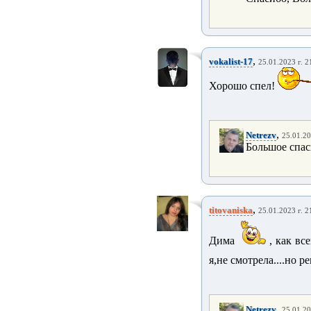
,
vokalist-17
25.01.2023 г. 2
Хорошо спел!
,
Netrezv
25.01.20
Большое спас
,
titovaniska
25.01.2023 г. 2
Дима
, как все
я,не смотрела....но 
,
Netrezv
25.01.20