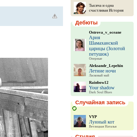
Тысяча и одна
счастливая История
Дебюты
Ostrova_v_oceane
Ария
Шамаханской
царицы (Золотой
петушок)
Оперные
Aleksandr_Lepehin
Летние ночи
Ласковый май
Rainbow12
Your shadow
Dark Soul Blues
Случайная запись
VYP
Лунный кот
Ветлицкая Наталья
Студия