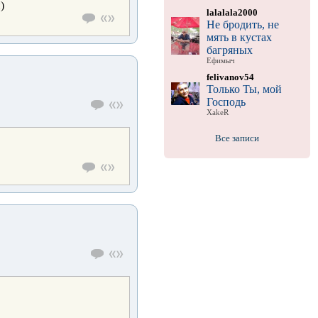
)
lalalala2000
Не бродить, не
мять в кустах
багряных
Ефимыч
felivanov54
Только Ты, мой
Господь
XakeR
Все записи