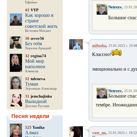
Ефимыч
,
Netrezv
25.01.20
43
VYP
Как хорошо в
Большое спас
стране
советской жить
Кочетков Михаил
36
sever56
Без тебя
,
milozka
25.01.2023 г. 19:0
Хоралов Аркадий
Классно!
32
regina74
Мой мир
наполнен
эмоционально и с д
Алькасар
32
tuleneva
Туман
Эгромжан Александр
,
Netrezv
25.01.20
Большое спас
31
jemchujinka
Выходной
тембре. Неожиданно
Детские Русские
Песня недели
525
Yanika
,
Алмаз
vote_no
25.01.2023 г. 19:22