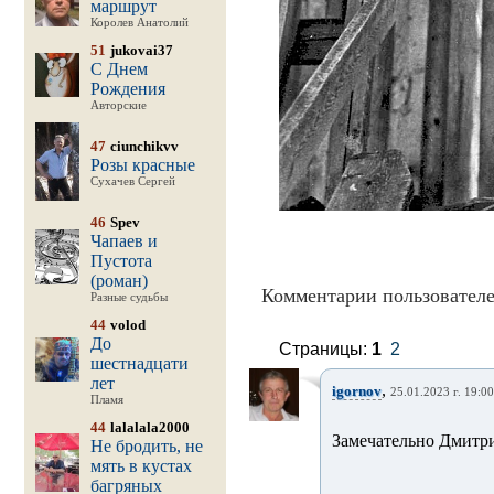
маршрут
Королев Анатолий
51
jukovai37
С Днем
Рождения
Авторские
47
ciunchikvv
Розы красные
Сухачев Сергей
46
Spev
Чапаев и
Пустота
(роман)
Комментарии пользователе
Разные судьбы
44
volod
До
Страницы:
1
2
шестнадцати
лет
,
igornov
25.01.2023 г. 19:00
Пламя
44
lalalala2000
Замечательно Дмитри
Не бродить, не
мять в кустах
багряных