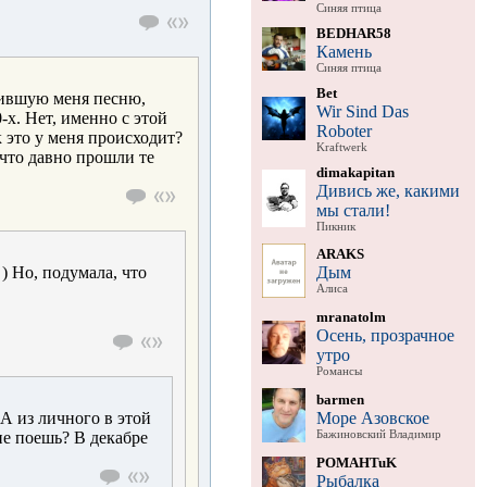
Синяя птица
BEDHAR58
Камень
Синяя птица
Bet
епившую меня песню,
Wir Sind Das
-х. Нет, именно с этой
Roboter
к это у меня происходит?
Kraftwerk
что давно прошли те
dimakapitan
Дивись же, какими
мы стали!
Пикник
ARAKS
Дым
) Но, подумала, что
Алиса
mranatolm
Осень, прозрачное
утро
Романсы
barmen
Море Азовское
 А из личного в этой
Бажиновский Владимир
не поешь? В декабре
POMAHTuK
Рыбалка