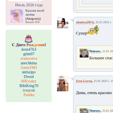
Июль 2026 года
Крылья моей
любви
(Jalagonia)
,
akmira2814
Баллов: 659
25.01.2023 г. 
Супер
С
Д
н
е
м
Р
о
ж
д
е
н
и
я
!
leon4763
,
Netrezv
25.01.20
grim97
Большое спас
svatovstvo
anechkina
Anna1981
stelszipo
Drozd
,
60Evulez
Iren-Loren
25.01.2023 г. 1
BibiKing70
ivasyuk
Дима, очень красиво 
Painka
,
Netrezv
25.01.20