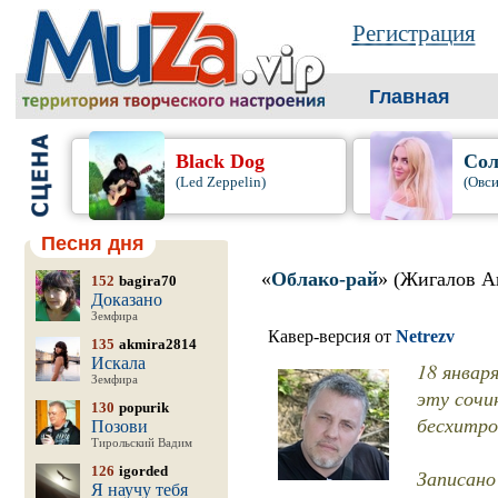
Регистрация
Главная
Black Dog
Сол
(Led Zeppelin)
(Овси
Песня дня
«
Облако-рай
» (Жигалов А
152
bagira70
Доказано
Земфира
Кавер-версия от
Netrezv
135
akmira2814
Искала
18 январ
Земфира
эту сочи
130
popurik
бесхитро
Позови
Тирольский Вадим
126
igorded
Записано 
Я научу тебя