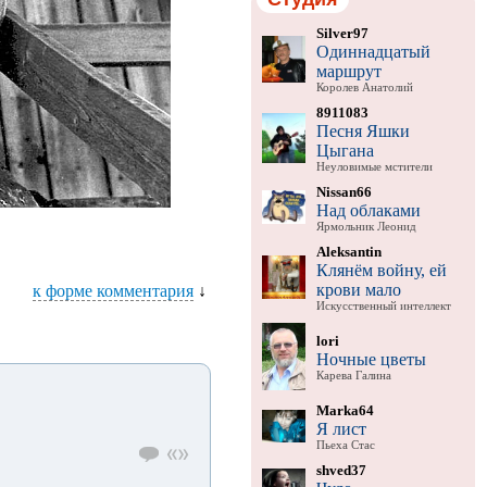
Silver97
Одиннадцатый
маршрут
Королев Анатолий
8911083
Песня Яшки
Цыгана
Неуловимые мстители
Nissan66
Над облаками
Ярмольник Леонид
Aleksantin
Клянём войну, ей
крови мало
к форме комментария
↓
Искусственный интеллект
lori
Ночные цветы
Карева Галина
Marka64
Я лист
Пьеха Стас
shved37