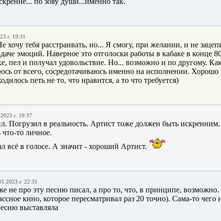
кренне... по зову души...именно так.
23 г. 19:31
Не хочу тебя расстраивать, но... Я смогу, при желании, и не зац
одаче эмоций. Наверное это отголоски работы в кабаке в конце 80
ке, пел и получал удовольствие. Но... возможно и по другому. Ка
юсь от всего, сосредотачиваюсь именно на исполнении. Хорошо 
одилось петь не то, что нравится, а то что требуется)
.2023 г. 19:37
л. Погрузил в реальность. Артист тоже должен быть искренним. 
ь что-то личное.
л всё в голосе. А значит - хороший Артист.
01.2023 г. 22:31
же не про эту песню писал, а про то, что, в принципе, возможно.
ассное кино, которое пересматривал раз 20 точно). Сама-то чего 
песню выставляла