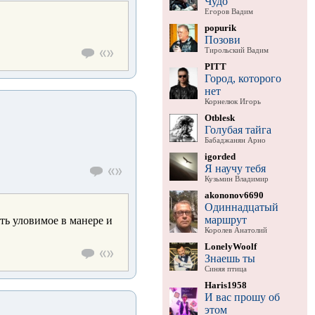
Чудо
Егоров Вадим
popurik
Позови
Тирольский Вадим
PITT
Город, которого
нет
Корнелюк Игорь
Otblesk
Голубая тайга
Бабаджанян Арно
igorded
Я научу тебя
Кузьмин Владимир
akononov6690
Одиннадцатый
маршрут
ть уловимое в манере и
Королев Анатолий
LonelyWoolf
Знаешь ты
Синяя птица
Haris1958
И вас прошу об
этом