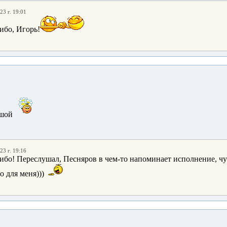
23 г. 19:01
ибо, Игорь!
8
ушой
23 г. 19:16
ибо! Переслушал, Песняров в чем-то напоминает исполнение, чу
 для меня)))