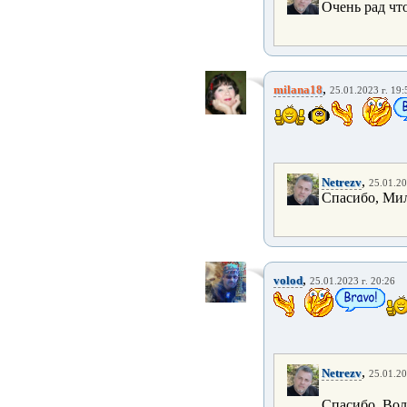
Очень рад чт
,
milana18
25.01.2023 г. 19:
,
Netrezv
25.01.20
Спасибо, Мил
,
volod
25.01.2023 г. 20:26
,
Netrezv
25.01.20
Спасибо, Вол