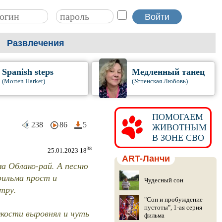
Развлечения
Spanish steps
Медленный танец
(Morten Harket)
(Успенская Любовь)
ПОМОГАЕМ
238
86
5
ЖИВОТНЫМ
В ЗОНЕ СВО
38
25.01.2023 18
ART-Ланчи
а Облако-рай. А песню
фильма прост и
Чудесный сон
тру.
"Сон и пробуждение
пустоты", 1-ая серия
омкости выровнял и чуть
фильма