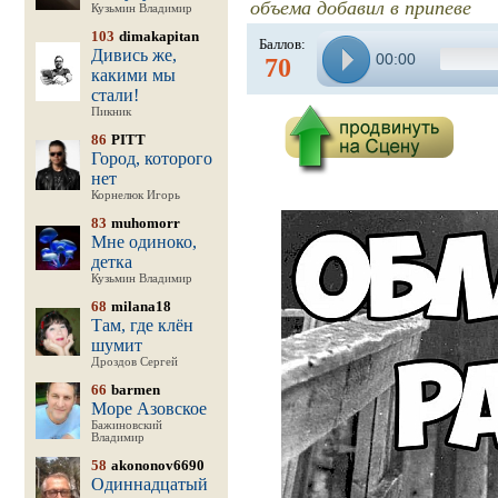
объема добавил в припеве
Кузьмин Владимир
103
dimakapitan
Баллов:
Дивись же,
00:00
70
какими мы
стали!
Пикник
86
PITT
Город, которого
нет
Корнелюк Игорь
83
muhomorr
Мне одиноко,
детка
Кузьмин Владимир
68
milana18
Там, где клён
шумит
Дроздов Сергей
66
barmen
Море Азовское
Бажиновский
Владимир
58
akononov6690
Одиннадцатый