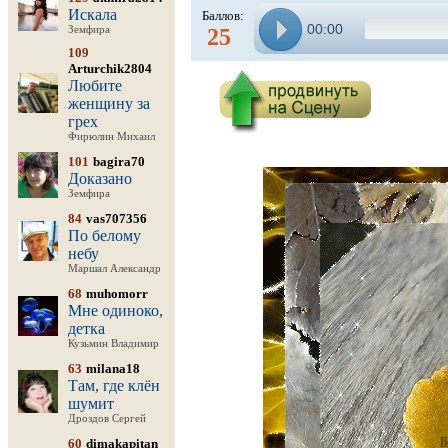
Искала
Баллов:
00:00
Земфира
25
109
Arturchik2804
Любите
женщину за
грех
Фирюлин Михаил
101
bagira70
Доказано
Земфира
84
vas707356
По белому
небу
Маршал Александр
68
muhomorr
Мне одиноко,
детка
Кузьмин Владимир
63
milana18
Там, где клён
шумит
Дроздов Сергей
60
dimakapitan