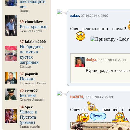
шестнадцати
лет
Пламя
,
zaiaz
27.10.2014 г. 22:07
39
ciunchikvv
Розы красные
Оля великолепно спела!!!
Сухачев Сергей
37
lalalala2000
Не бродить,
не мять в
кустах
,
sholga
27.10.2014 г. 22:14
багряных
Ефимыч
Юрик, рада, что загля
37
popurik
Позови
Тирольский Вадим
35
sever56
Без тебя
,
ira2070
27.10.2014 г. 22:09
Хоралов Аркадий
34
Spev
Олечка
, наконец-то 
Чапаев и
Пустота
(роман)
Разные судьбы