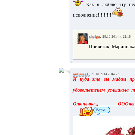
Как я люблю эту песн
исполнение!!!!!!!!!
,
sholga
28.10.2014 г. 22:18
Приветик, Мариночка!
,
antruag1
28.10.2014 г. 04:23
И куда это вы мадам про
удовольствием услышала тв
Олюнечка,,, ОООче