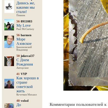
Дивись же,
какими мы
стали!
Пикник
56
8911083
My Love
Paul McCartney
56
barmen
Море
Азовское
Бажиновский
Владимир
50
jukovai37
С Днем
Рождения
Авторские
41
VYP
Как хорошо в
стране
советской
жить
Кочетков Михаил
40
volod
Комментарии пользователей к 
До