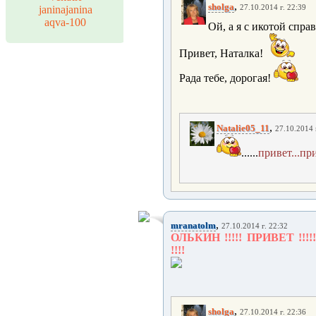
,
sholga
janinajanina
27.10.2014 г. 22:39
aqva-100
Ой, а я с икотой справ
Привет, Наталка!
Рада тебе, дорогая!
,
Natalie05_11
27.10.2014 
......
привет...при
,
mranatolm
27.10.2014 г. 22:32
ОЛЬКИН !!!!! ПРИВЕТ !
!!!!
,
sholga
27.10.2014 г. 22:36