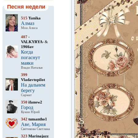
Песня недели
515
Yanika
Алмаз
Мон Алиса
407
-
VALKYRYA-
&
1966av
Когда
погаснут
маяки
Влади Наталья
399
Vladavtopilot
На дальнем
берегу
Сармат
350
ifanow2
Город
Кукин Юрий
342
tumantho1
Аве, Мария
Светикова Светлана
323
Marinajazz