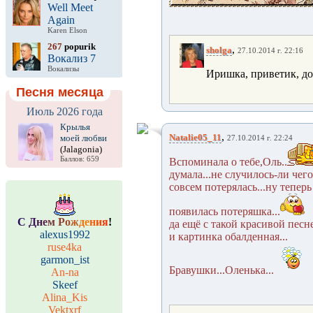
Well Meet
Again
Karen Elson
267
popurik
,
sholga
27.10.2014 г. 22:16
Вокализ 7
Вокализы
Иришка, приветик, до
Песня месяца
Июль 2026 года
Крылья
,
Natalie05_11
моей любви
27.10.2014 г. 22:24
(Jalagonia)
Баллов: 659
Вспоминала о тебе,Оль..
думала...не случилось-ли чего.
совсем потерялась...ну теперь 
появилась потеряшка...
С
Д
н
е
м
Р
о
ж
д
е
н
и
я
!
да ещё с такой красивой песне
alexus1992
и картинка обалденная...
ruse4ka
garmon_ist
Бравушки...Оленька...
An-na
Skeef
Alina_Kis
Vektxrf