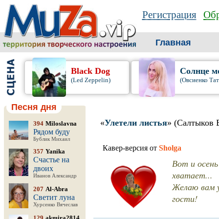
Регистрация
Обр
Главная
Black Dog
Солнце м
(Led Zeppelin)
(Овсиенко Тат
Песня дня
«
Улетели листья
» (Салтыков 
394
Miloslavna
Рядом буду
Бублик Михаил
Кавер-версия от
Sholga
357
Yanika
Счастье на
Вот и осень
двоих
хватает...
Иванов Александр
Желаю вам у
207
Al-Abra
гости!
Светит луна
Хурсенко Вячеслав
129
akmira2814