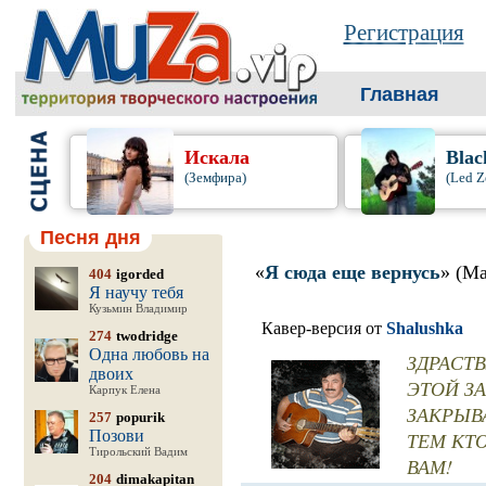
Регистрация
Главная
Искала
Blac
(Земфира)
(Led Z
Песня дня
«
Я сюда еще вернусь
» (М
404
igorded
Я научу тебя
Кузьмин Владимир
Кавер-версия от
Shalushka
274
twodridge
Одна любовь на
ЗДРАСТВ
двоих
ЭТОЙ З
Карпук Елена
ЗАКРЫВ
257
popurik
Позови
ТЕМ КТ
Тирольский Вадим
ВАМ!
204
dimakapitan