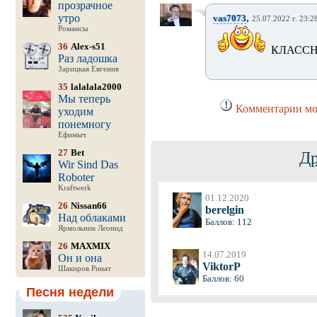
прозрачное
,
утро
vas7073
25.07.2022 г. 23:2
Романсы
36
Alex-s51
КЛАССН
Раз ладошка
Зарицкая Евгения
35
lalalala2000
Мы теперь
Комментарии мог
уходим
понемногу
Ефимыч
27
Bet
Др
Wir Sind Das
Roboter
Kraftwerk
01.12.2020
26
Nissan66
berelgin
Над облаками
Баллов: 112
Ярмольник Леонид
26
MAXMIX
14.07.2019
Он и она
ViktorP
Шакиров Ринат
Баллов: 60
Песня недели