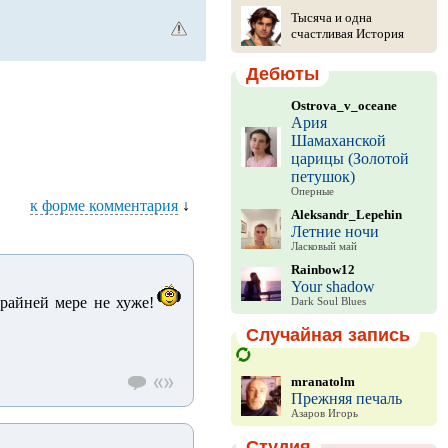
Тысяча и одна
счастливая История
Дебюты
Ostrova_v_oceane
Ария
Шамаханской
царицы (Золотой
петушок)
Оперные
к форме комментария
↓
Aleksandr_Lepehin
Летние ночи
Ласковый май
Rainbow12
Your shadow
райней мере не хуже!
Dark Soul Blues
Случайная запись
mranatolm
Прежняя печаль
Азаров Игорь
Студия