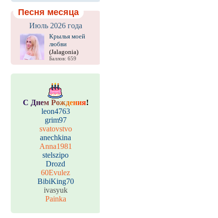
Песня месяца
Июль 2026 года
Крылья моей
любви
(Jalagonia)
Баллов: 659
С
Д
н
е
м
Р
о
ж
д
е
н
и
я
!
leon4763
grim97
svatovstvo
anechkina
Anna1981
stelszipo
Drozd
60Evulez
BibiKing70
ivasyuk
Painka