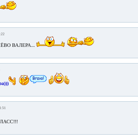
:22
ЁВО ВАЛЕРА...
4
а)))
1:51
ЛАСС!!!