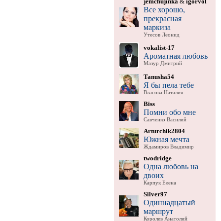
jemchujinka
&
igorvol
Все хорошо,
прекрасная
маркиза
Утесов Леонид
vokalist-17
Ароматная любовь
Мазур Дмитрий
Tanusha54
Я бы пела тебе
Власова Наталия
Biss
Помни обо мне
Савченко Василий
Arturchik2804
Южная мечта
Ждамиров Владимир
twodridge
Одна любовь на
двоих
Карпук Елена
Silver97
Одиннадцатый
маршрут
Королев Анатолий