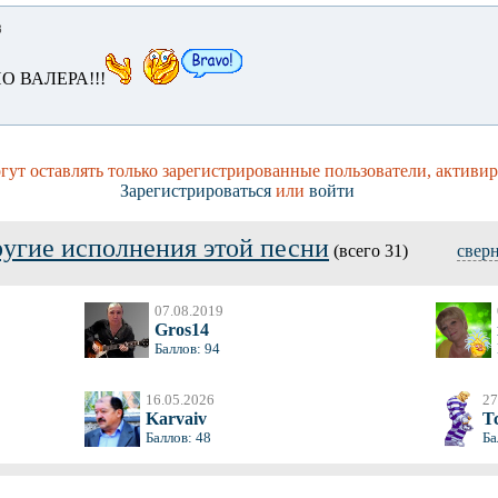
8
О ВАЛЕРА!!!
ут оставлять только зарегистрированные пользователи, активи
Зарегистрироваться
или
войти
угие исполнения этой песни
(всего 31)
свер
07.08.2019
Gros14
Баллов: 94
16.05.2026
27
Karvaiv
T
Баллов: 48
Ба