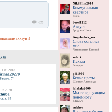
NikSFilm2014
Коммунальная
квартира
Дюна
besel1212
Август
Бродская Нина
Angelochek_ms
ровавшие аккаунт!
Слова остались
мне
Литвинкович Евгений
нуть
safari
Искала
Земфира
01.03.2018
gdi1960
irina120270
Белые цветы
Баллов: 74
Шапиро Александр
lalalala2000
.06.2020
Мы теперь уходим
chuba
понемногу
ллов: 39
Ефимыч
sulehov
Я куплю тебе дом