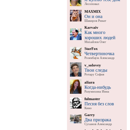
Лесоповал
MAXMIX
Он и она
Шакиров Ринат
Karvaiv
Как много
хороших людей
Михайлов Олег
StarFox
Четвертиночка
Розенбаум Александр
v_solovey
Твои следы
Ротару София
aliara
Когда-нибудь
Разумихина Инна
fulmaster
Песня без слов
Кино
Garry
Два призрака
Суханов Александр