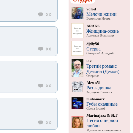
volod
Мелочи жизни
Воронцов Игорь
ARAKS
Женщина-осень
Асмолов Владимир
djdfy56
Стерва
Северный Аркадий
lori
Третий романс
Демона (Демон)
Оперные
Alex-s51
Раз ладошка
Зарицкая Евгения
muhomorr
Губы окаянные
Среда (трио)
Marinajazz
&
SkT
Песня о первой
любви
Музыка из кинофильмов