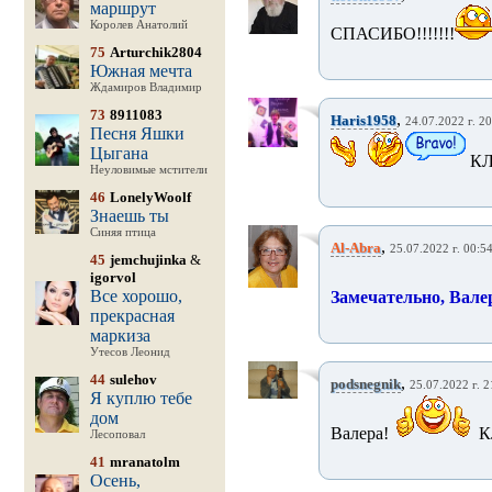
маршрут
Королев Анатолий
СПАСИБО!!!!!!!
75
Arturchik2804
Южная мечта
Ждамиров Владимир
73
8911083
,
Haris1958
24.07.2022 г. 20
Песня Яшки
Цыгана
КЛ
Неуловимые мстители
46
LonelyWoolf
Знаешь ты
Синяя птица
,
Al-Abra
25.07.2022 г. 00:5
45
jemchujinka
&
igorvol
Все хорошо,
Замечательно, Валер
прекрасная
маркиза
Утесов Леонид
44
sulehov
,
podsnegnik
25.07.2022 г. 2
Я куплю тебе
дом
Валера!
К
Лесоповал
41
mranatolm
Осень,