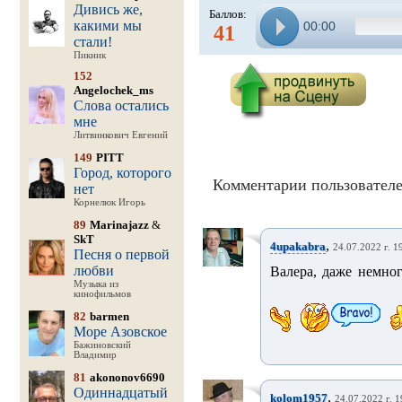
Дивись же,
Баллов:
какими мы
00:00
41
стали!
Пикник
152
Angelochek_ms
Слова остались
мне
Литвинкович Евгений
149
PITT
Город, которого
Комментарии пользователе
нет
Корнелюк Игорь
89
Marinajazz
&
SkT
,
4upakabra
24.07.2022 г. 1
Песня о первой
любви
Валера, даже немног
Музыка из
кинофильмов
82
barmen
Море Азовское
Бажиновский
Владимир
81
akononov6690
Одиннадцатый
,
kolom1957
24.07.2022 г. 1