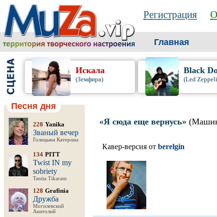
Регистрация
О
Главная
Искала
Black D
(Земфира)
(Led Zeppel
Песня дня
«
Я сюда еще вернусь
» (Машин
228
Yanika
Званый вечер
Голицына Катерина
Кавер-версия от
berelgin
134
PITT
Twist IN my
sobriety
Tanita Tikaram
128
Grafinia
Дружба
Могилевский
Анатолий