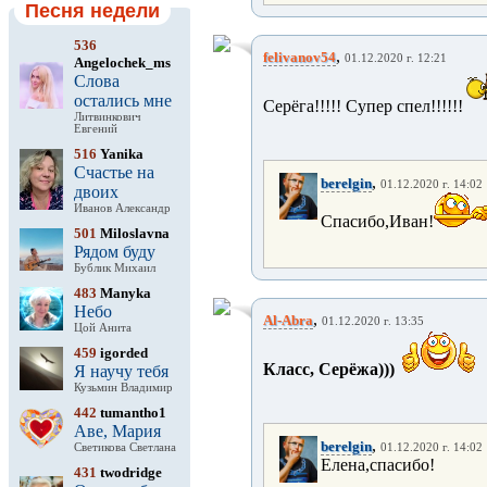
Песня недели
536
,
felivanov54
01.12.2020 г. 12:21
Angelochek_ms
Слова
остались мне
Серёга!!!!! Супер спел!!!!!!
Литвинкович
Евгений
516
Yanika
Счастье на
,
berelgin
01.12.2020 г. 14:02
двоих
Иванов Александр
Спасибо,Иван!
501
Miloslavna
Рядом буду
Бублик Михаил
483
Manyka
Небо
,
Al-Abra
01.12.2020 г. 13:35
Цой Анита
459
igorded
Класс, Серёжа)))
Я научу тебя
Кузьмин Владимир
442
tumantho1
Аве, Мария
,
berelgin
Светикова Светлана
01.12.2020 г. 14:02
Елена,спасибо!
431
twodridge