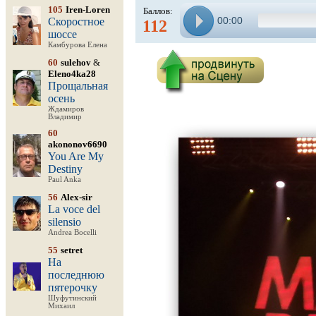
105
Iren-Loren
Баллов:
00:00
Скоростное
112
шоссе
Камбурова Елена
60
sulehov
&
Eleno4ka28
Прощальная
осень
Ждамиров
Владимир
60
akononov6690
You Are My
Destiny
Paul Anka
56
Alex-sir
La voce del
silensio
Andrea Bocelli
55
setret
На
последнюю
пятерочку
Шуфутинский
Михаил