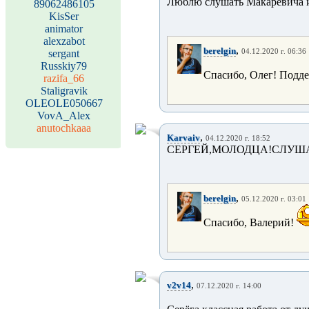
Люблю слушать Макаревича и
89062486105
KisSer
animator
alexzabot
,
berelgin
sergant
04.12.2020 г. 06:36
Russkiy79
Спасибо, Олег! Подд
razifa_66
Staligravik
OLEOLE050667
VovA_Alex
anutochkaaa
,
Karvaiv
04.12.2020 г. 18:52
СЕРГЕЙ,МОЛОДЦА!СЛУША
,
berelgin
05.12.2020 г. 03:01
Спасибо, Валерий!
,
v2v14
07.12.2020 г. 14:00