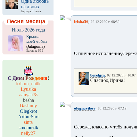
Одна любовь
на двоих
Карпук Елена
Песня месяца
,
irisha56
02.12.2020 г. 08:30
Июль 2026 года
Крылья
моей любви
(Jalagonia)
Баллов: 659
Отличное исполнение,Серёжа
,
berelgin
02.12.2020 г. 10:07
С
Д
н
е
м
Р
о
ж
д
е
н
и
я
!
Спасибо,Ирина!
krikun_natik
Lyusika
aanyaa78
besha
Dashuny
,
olegnovikov
03.12.2020 г. 07:19
Olegkrot
ArthurSart
sinta
Сережа, классно у тебя получ
smemuzik
nelly27