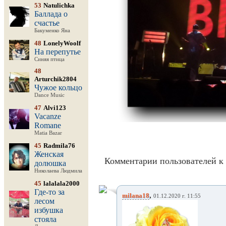
53
Natulichka
Баллада о
счастье
Бакуменко Яна
48
LonelyWoolf
На перепутье
Синяя птица
48
Arturchik2804
Чужое кольцо
Dance Music
47
Alvi123
Vacanze
Romane
Matia Bazar
45
Radmila76
Женская
Комментарии пользователей к 
долюшка
Николаева Людмила
45
lalalala2000
Где-то за
,
milana18
01.12.2020 г. 11:55
лесом
избушка
стояла