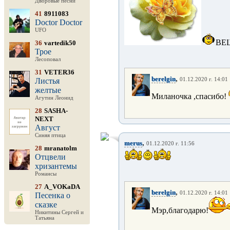
Дворовые песни
41
8911083
Doctor Doctor
UFO
ВЕЩ
36
vartedik50
Трое
Лесоповал
31
VETER36
,
berelgin
Листья
01.12.2020 г. 14:01
желтые
Миланочка ,спасибо!
Агутин Леонид
28
SASHA-
NEXT
Август
Синяя птица
,
merus
01.12.2020 г. 11:56
28
mranatolm
Отцвели
хризантемы
Романсы
27
A_VOKaDA
,
berelgin
01.12.2020 г. 14:01
Песенка о
сказке
Мэр,благодарю!
Никитины Сергей и
Татьяна