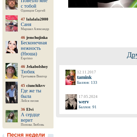
Повезло мне
с тобой
Одинцов Сергей
47
lalalala2000
Саня
Маршал Александр
46
jemchujinka
Бесконечная
нежность
Др
(Нюша)
Esprimo
46
Jekabolshoy
Тюбик
12.11.2017
Третьяков Виктор
tamink
Баллов: 133
45
ciunchikvv
Где же ты
была
17.05.2024
Лейся песня
werv
Баллов: 91
36
Elvi
А сердце
верит
Попова Любовь
Песня недели