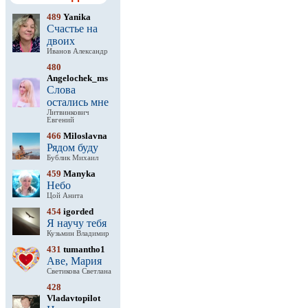
489
Yanika
Счастье на
двоих
Иванов Александр
480
Angelochek_ms
Слова
остались мне
Литвинкович
Евгений
466
Miloslavna
Рядом буду
Бублик Михаил
459
Manyka
Небо
Цой Анита
454
igorded
Я научу тебя
Кузьмин Владимир
431
tumantho1
Аве, Мария
Светикова Светлана
428
Vladavtopilot