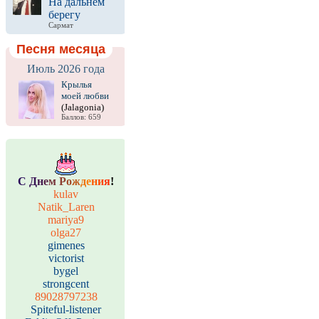
На дальнем
берегу
Сармат
Песня месяца
Июль 2026 года
Крылья
моей любви
(Jalagonia)
Баллов: 659
С
Д
н
е
м
Р
о
ж
д
е
н
и
я
!
kulav
Natik_Laren
mariya9
olga27
gimenes
victorist
bygel
strongcent
89028797238
Spiteful-listener