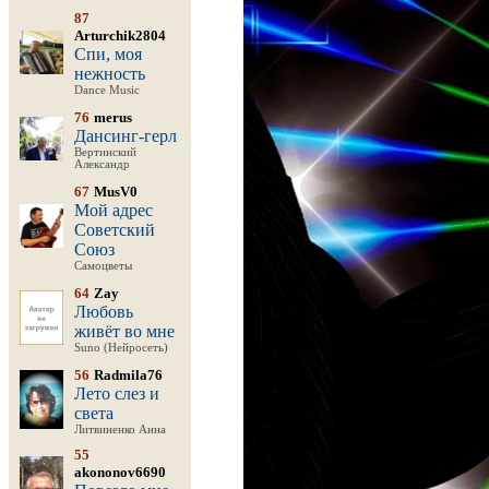
87
Arturchik2804
Спи, моя
нежность
Dance Music
76
merus
Дансинг-герл
Вертинский
Александр
67
MusV0
Мой адрес
Советский
Союз
Самоцветы
64
Zay
Любовь
живёт во мне
Suno (Нейросеть)
56
Radmila76
Лето слез и
света
Литвиненко Анна
55
akononov6690