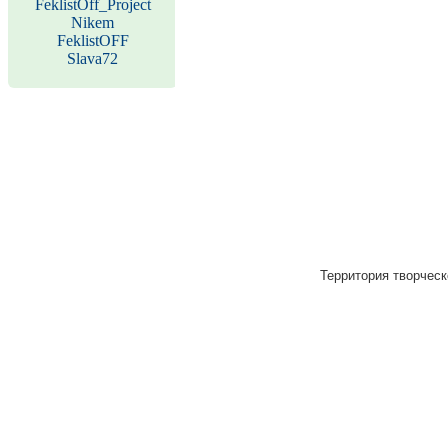
FeklistOff_Project
Nikem
FeklistOFF
Slava72
Территория творческ