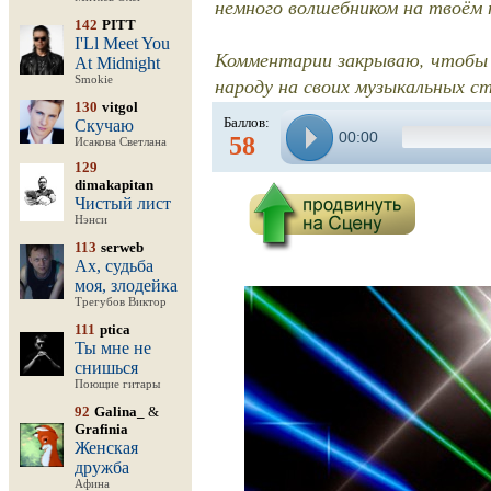
немного волшебником на твоём п
142
PITT
I'Ll Meet You
Комментарии закрываю, чтобы н
At Midnight
народу на своих музыкальных с
Smokie
130
vitgol
Баллов:
Скучаю
00:00
58
Исакова Светлана
129
dimakapitan
Чистый лист
Нэнси
113
serweb
Ах, судьба
моя, злодейка
Трегубов Виктор
111
ptica
Ты мне не
снишься
Поющие гитары
92
Galina_
&
Grafinia
Женская
дружба
Афина