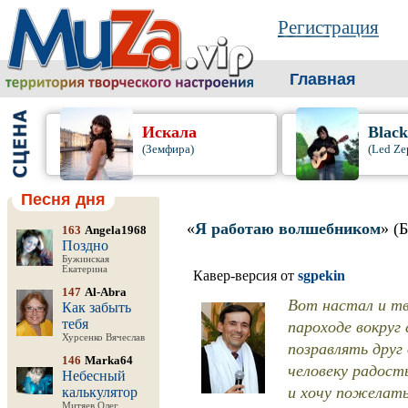
Регистрация
Главная
Искала
Blac
(Земфира)
(Led Ze
Песня дня
«
Я работаю волшебником
» (
163
Angela1968
Поздно
Бужинская
Екатерина
Кавер-версия от
sgpekin
147
Al-Abra
Вот настал и тв
Как забыть
пароходе вокруг
тебя
Хурсенко Вячеслав
позравлять друг 
146
Marka64
человеку радост
Небесный
и хочу пожелать
калькулятор
Митяев Олег