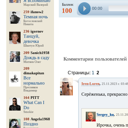
Я вспоминаю
Баллов:
Марский Валерий
00:00
100
259
ifanow2
Темная ночь
Богословский
Никита
236
igornov
Танцуй,
девочка
Шкитун Юрий
209
Sanich1958
Дождь в саду
Комментарии пользователей 
Митяев Олег
209
Страницы:
1
2
dimakapitan
Все
нормально
,
Iren-Loren
25.11.2023 г. 03:4
Пресняков
Владимир
Серёженька, прекрасно 
164
PITT
What Can I
Do
Smokie
,
Sergey_ku
25.11.20
108
Angela1968
Поздно
Ирочка, очень п