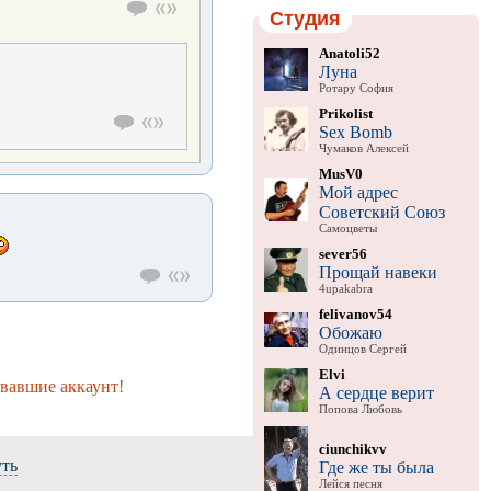
Студия
Anatoli52
Луна
Ротару София
Prikolist
Sex Bomb
Чумаков Алексей
MusV0
Мой адрес
Советский Союз
Самоцветы
sever56
Прощай навеки
4upakabra
felivanov54
Обожаю
Одинцов Сергей
Elvi
вавшие аккаунт!
А сердце верит
Попова Любовь
ciunchikvv
уть
Где же ты была
Лейся песня