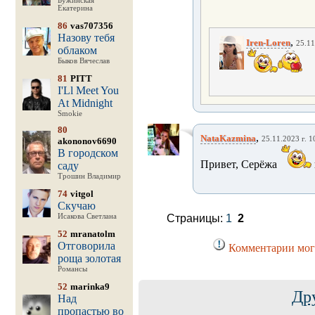
Бужинская
Екатерина
86
vas707356
Назову тебя
,
Iren-Loren
25.11
облаком
Быков Вячеслав
81
PITT
I'Ll Meet You
At Midnight
Smokie
80
,
NataKazmina
25.11.2023 г. 1
akononov6690
В городском
Привет, Серёжа
саду
Трошин Владимир
74
vitgol
Скучаю
Исакова Светлана
Страницы:
1
2
52
mranatolm
Отговорила
Комментарии могу
роща золотая
Романсы
52
marinka9
Др
Над
пропастью во