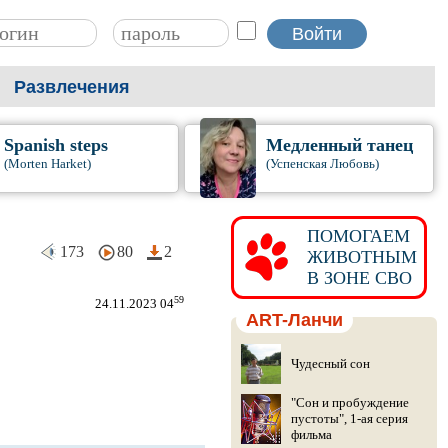
Развлечения
Spanish steps
Медленный танец
(Morten Harket)
(Успенская Любовь)
ПОМОГАЕМ
173
80
2
ЖИВОТНЫМ
В ЗОНЕ СВО
59
24.11.2023 04
ART-Ланчи
Чудесный сон
"Сон и пробуждение
пустоты", 1-ая серия
фильма