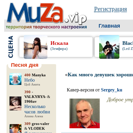
Регистрация
Главная
Искала
Blac
(Земфира)
(Led Z
Песня дня
«
Как много девушек хорош
400
Manyka
Небо
Цой Анита
Кавер-версия от
Sergey_ku
390
-
VALKYRYA-
&
Доброе утр
1966av
Несколько
часов любви
Апина Алена
309
gros-valer
&
VLODEK