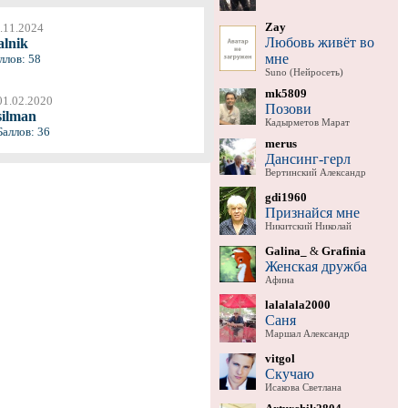
Zay
.11.2024
Любовь живёт во
alnik
мне
ллов: 58
Suno (Нейросеть)
mk5809
01.02.2020
Позови
silman
Кадырметов Марат
Баллов: 36
merus
Дансинг-герл
Вертинский Александр
gdi1960
Признайся мне
Никитский Николай
Galina_
&
Grafinia
Женская дружба
Афина
lalalala2000
Саня
Маршал Александр
vitgol
Скучаю
Исакова Светлана