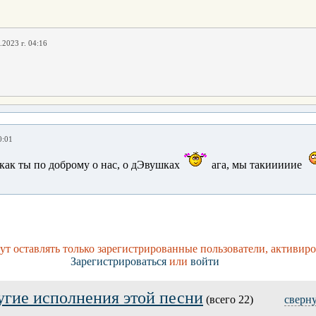
.2023 г. 04:16
0:01
как ты по доброму о нас, о дЭвушках
ага, мы такииииие
т оставлять только зарегистрированные пользователи, активиро
Зарегистрироваться
или
войти
угие исполнения этой песни
(всего 22)
сверн