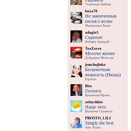
Успенская Любовь
baxa70
Не законченная
песня о волке
Мамажанов Борис
adagio5
Скрипач
Кобяков Аркадий
TeoZorro
Мелочи жизни
Добрынин Вячеслав
jemchujinka
Бесконечная
нежность (Нюша)
Esprimo
Biss
Геологи
Бржевская Ирина
solnyshkin
Наше лето
Валентин Стрыкало
PROSTO_LILI
Simply the best
Ани Лорак