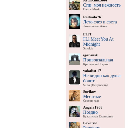
Arturchik2804
Спи, моя нежность
Dance Music
Radmila76
Лето слез и света
Литвиненко Анна
PITT
I'Ll Meet You At
Midnight
Smokie
igor-msk
Привокзальная
Кричевский Гарик
vokalist-17
Не видно как душа
болит
Suno (Нейросеть)
Surikov
Местные
Сектор газа
Angela1968
Поздно
Бужинская Екатерина
Favorite
Радовать