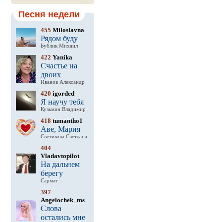
Песня недели
455
Miloslavna
Рядом буду
Бублик Михаил
422
Yanika
Счастье на
двоих
Иванов Александр
420
igorded
Я научу тебя
Кузьмин Владимир
418
tumantho1
Аве, Мария
Светикова Светлана
404
Vladavtopilot
На дальнем
берегу
Сармат
397
Angelochek_ms
Слова
остались мне