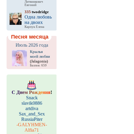
Литвинкович
Евгений
335
twodridge
Одна любовь
на двоих
Карпук Елена
Песня месяца
Июль 2026 года
Крылья
моей любви
(Jalagonia)
Баллов: 659
С
Д
н
е
м
Р
о
ж
д
е
н
и
я
!
Snack
slavik0886
artdiva
Sax_and_Sex
RussiaPiter
-GALYHMEN-
Alfia71