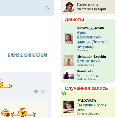
Тысяча и одна
счастливая История
Дебюты
Ostrova_v_oceane
Ария
Шамаханской
царицы (Золотой
петушок)
Оперные
к форме комментария
↓
Aleksandr_Lepehin
Летние ночи
Ласковый май
Rainbow12
Your shadow
Dark Soul Blues
Случайная запись
-VALKYRYA-
Ты словно белая
ночь
Сенчина Людмила
м