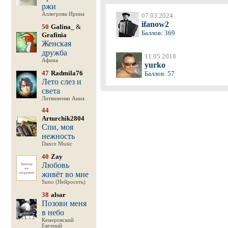
ржи
Аллегрова Ирина
07.03.2024
ifanow2
50
Galina_
&
Баллов: 369
Grafinia
Женская
дружба
11.05.2018
Афина
yurko
47
Radmila76
Баллов: 57
Лето слез и
света
Литвиненко Анна
44
Arturchik2804
Спи, моя
нежность
Dance Music
40
Zay
Любовь
живёт во мне
Suno (Нейросеть)
38
alsar
Позови меня
в небо
Кемеровский
Евгений