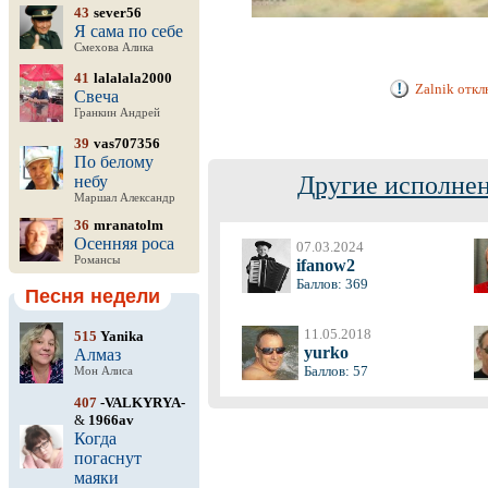
43
sever56
Я сама по себе
Смехова Алика
41
lalalala2000
Zalnik откл
Свеча
Гранкин Андрей
39
vas707356
По белому
Другие исполнен
небу
Маршал Александр
36
mranatolm
Осенняя роса
07.03.2024
Романсы
ifanow2
Баллов: 369
Песня недели
11.05.2018
515
Yanika
yurko
Алмаз
Баллов: 57
Мон Алиса
407
-VALKYRYA-
&
1966av
Когда
погаснут
маяки