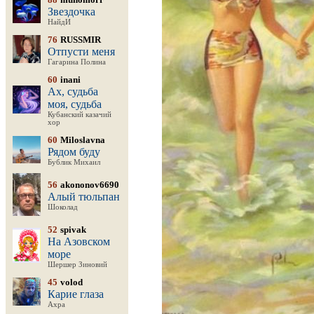
Звездочка
НайдИ
76
RUSSMIR
Отпусти меня
Гагарина Полина
60
inani
Ах, судьба
моя, судьба
Кубанский казачий
хор
60
Miloslavna
Рядом буду
Бублик Михаил
56
akononov6690
Алый тюльпан
Шоколад
52
spivak
На Азовском
море
Шершер Зиновий
45
volod
Карие глаза
Ахра