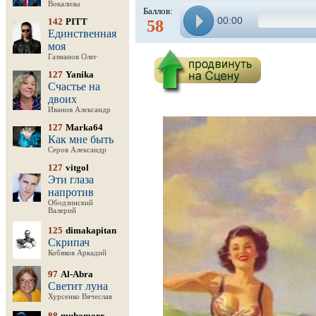
Вокализы
Баллов:
00:00
142
PITT
58
Единственная
моя
Газманов Олег
127
Yanika
Счастье на
двоих
Иванов Александр
127
Marka64
Как мне быть
Серов Александр
127
vitgol
Эти глаза
напротив
Ободзинский
Валерий
125
dimakapitan
Скрипач
Кобяков Аркадий
97
Al-Abra
Светит луна
Хурсенко Вячеслав
88
muhomorr