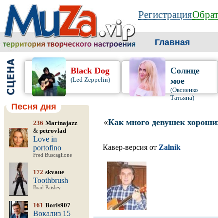
Регистрация
Обрат
Главная
Black Dog
Солнце
(Led Zeppelin)
мое
(Овсиенко
Татьяна)
Песня дня
«
Как много девушек хороши
236
Marinajazz
&
petrovlad
Love in
Кавер-версия от
Zalnik
portofino
Fred Buscaglione
172
skvaue
Toothbrush
Brad Paisley
161
Boris907
Вокализ 15