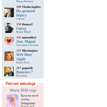
Влади Наталья
399
Vladavtopilot
На дальнем
берегу
Сармат
350
ifanow2
Город
Кукин Юрий
342
tumantho1
Аве, Мария
Светикова Светлана
323
Marinajazz
Well Meet
Again
Karen Elson
267
popurik
Вокализ 7
Вокализы
Песня месяца
Июль 2026 года
Крылья моей
любви
(Jalagonia)
Баллов: 659