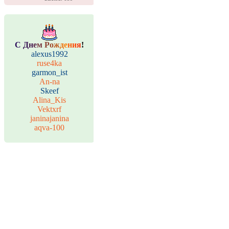
С
Д
н
е
м
Р
о
ж
д
е
н
и
я
!
alexus1992
ruse4ka
garmon_ist
An-na
Skeef
Alina_Kis
Vektxrf
janinajanina
aqva-100