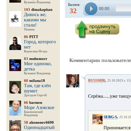
Кузьмин Владимир
Баллов:
00:00
32
103
dimakapitan
Дивись же,
какими мы
стали!
Пикник
86
PITT
Город, которого
нет
Корнелюк Игорь
83
muhomorr
Комментарии пользователе
Мне одиноко,
детка
Кузьмин Владимир
,
RUSSMIR
68
milana18
25.10.2023 г. 13
Там, где клён
шумит
Дроздов Сергей
Серёжа......уже танцу
66
barmen
Море Азовское
Бажиновский
Владимир
,
SERG-S
25.10.20
58
akononov6690
Одиннадцатый
Принимается 