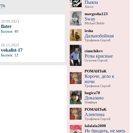
Пыяла
уть
Аигел
margosha123
Sway
20.09.2021
Michael Buble
flater
lesha
Баллов: 40
Дальнобойная
Трофимов Сергей
26.11.2025
vokalist-17
ciunchikvv
Баллов: 12
Розы красные
Сухачев Сергей
POMAHTuK
Короче, дело к
ночи
Трофимов Сергей
bagira70
Доказано
Земфира
POMAHTuK
Алевтина
Трофимов Сергей
lalalala2000
Не бродить, не мять