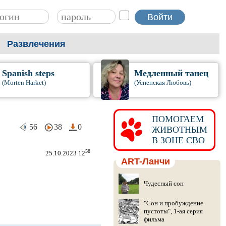
Развлечения
Spanish steps
Медленный танец
(Morten Harket)
(Успенская Любовь)
ПОМОГАЕМ
56
38
0
ЖИВОТНЫМ
В ЗОНЕ СВО
58
25.10.2023 12
ART-Ланчи
Чудесный сон
"Сон и пробуждение
пустоты", 1-ая серия
фильма