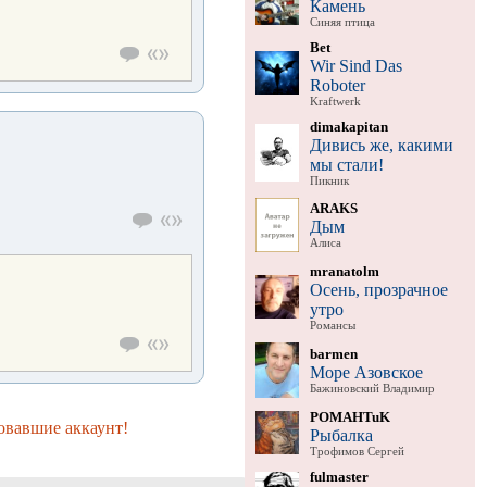
Камень
Синяя птица
Bet
Wir Sind Das
Roboter
Kraftwerk
dimakapitan
Дивись же, какими
мы стали!
Пикник
ARAKS
Дым
Алиса
mranatolm
Осень, прозрачное
утро
Романсы
barmen
Море Азовское
Бажиновский Владимир
POMAHTuK
овавшие аккаунт!
Рыбалка
Трофимов Сергей
fulmaster