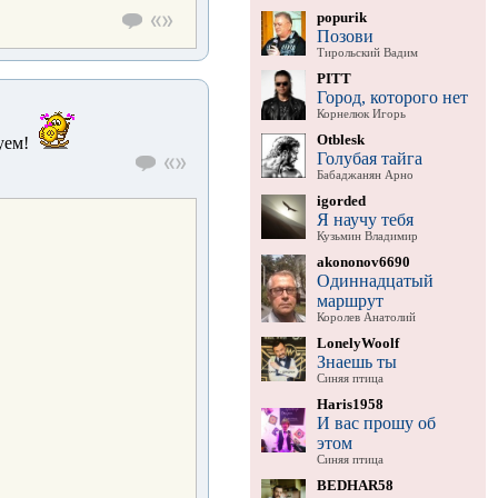
popurik
Позови
Тирольский Вадим
PITT
Город, которого нет
Корнелюк Игорь
Otblesk
уем!
Голубая тайга
Бабаджанян Арно
igorded
Я научу тебя
Кузьмин Владимир
akononov6690
Одиннадцатый
маршрут
Королев Анатолий
LonelyWoolf
Знаешь ты
Синяя птица
Haris1958
И вас прошу об
этом
Синяя птица
BEDHAR58