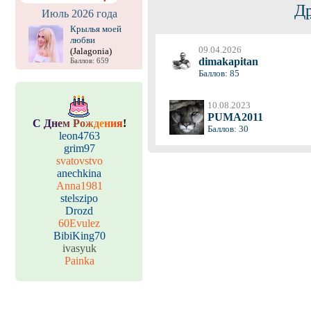
Др
Июль 2026 года
Крылья моей
любви
09.04.2026
(Jalagonia)
dimakapitan
Баллов: 659
Баллов: 85
10.08.2023
PUMA2011
С
Д
н
е
м
Р
о
ж
д
е
н
и
я
!
Баллов: 30
leon4763
grim97
svatovstvo
anechkina
Anna1981
stelszipo
Drozd
60Evulez
BibiKing70
ivasyuk
Painka