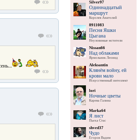
Silver97
Одиннадцатый
маршрут
Королев Анатолий
8911083
Песня Яшки
Цыгана
Неуловимые мстители
Nissan66
Над облаками
Ярмольник Леонид
Aleksantin
ень...
Клянём войну, ей
крови мало
Искусственный интеллект
lori
Ночные цветы
Карева Галина
Marka64
Я лист
Пьеха Стас
shved37
Чудо
Егоров Вадим