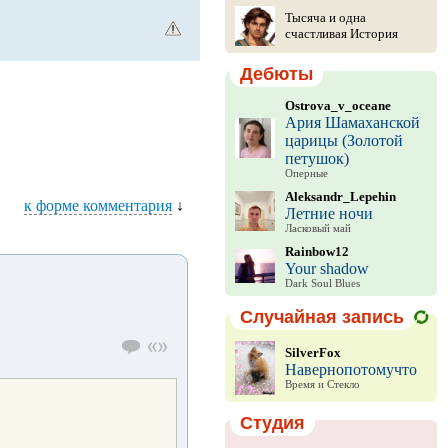
Тысяча и одна
счастливая История
Дебюты
Ostrova_v_oceane
Ария Шамаханской
царицы (Золотой
петушок)
Оперные
Aleksandr_Lepehin
к форме комментария
↓
Летние ночи
Ласковый май
Rainbow12
Your shadow
Dark Soul Blues
Случайная запись
SilverFox
Навернопотомучто
Время и Стекло
Студия