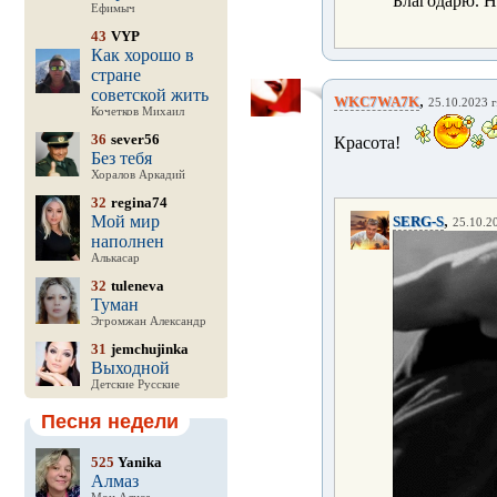
Благодарю. Не
Ефимыч
43
VYP
Как хорошо в
стране
советской жить
,
WKC7WA7K
25.10.2023 г
Кочетков Михаил
36
sever56
Красота!
Без тебя
Хоралов Аркадий
32
regina74
,
Мой мир
SERG-S
25.10.20
наполнен
Алькасар
32
tuleneva
Туман
Эгромжан Александр
31
jemchujinka
Выходной
Детские Русские
Песня недели
525
Yanika
Алмаз