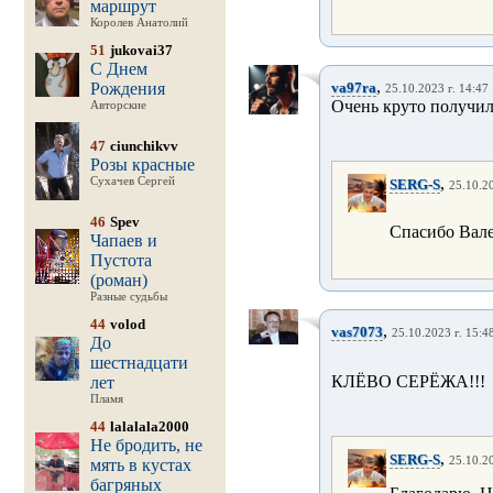
маршрут
Королев Анатолий
51
jukovai37
С Днем
,
Рождения
va97ra
25.10.2023 г. 14:47
Очень круто получил
Авторские
47
ciunchikvv
Розы красные
,
Сухачев Сергей
SERG-S
25.10.20
46
Spev
Спасибо Вале
Чапаев и
Пустота
(роман)
Разные судьбы
44
volod
,
vas7073
25.10.2023 г. 15:4
До
шестнадцати
КЛЁВО СЕРЁЖА!!!
лет
Пламя
44
lalalala2000
Не бродить, не
,
SERG-S
25.10.20
мять в кустах
багряных