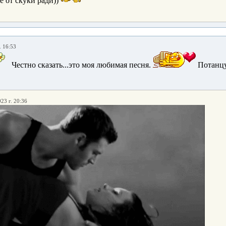
 от скуки ради))
. 16:53
Честно сказать...это моя любимая песня.
Потанц
23 г. 20:36