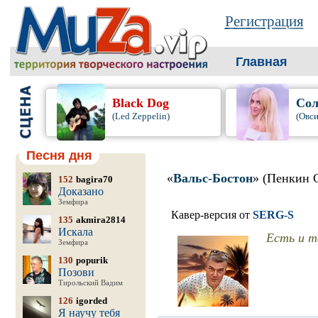
Регистрация
Главная
Black Dog
Сол
(Led Zeppelin)
(Овси
Песня дня
«
Вальс-Бостон
» (Пенкин 
152
bagira70
Доказано
Земфира
Кавер-версия от
SERG-S
135
akmira2814
Искала
Есть и т
Земфира
130
popurik
Позови
Тирольский Вадим
126
igorded
Я научу тебя