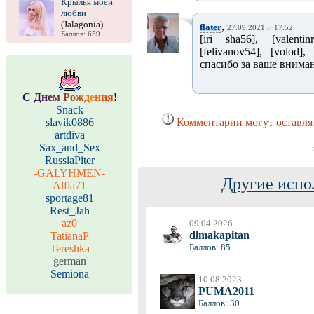
Крылья моей
любви
(Jalagonia)
,
flater
27.09.2021 г. 17:52
Баллов: 659
[iri sha56], [valentin
[felivanov54], [volod
спасибо за ваше внима
С
Д
н
е
м
Р
о
ж
д
е
н
и
я
!
Snack
slavik0886
Комментарии могут оставля
artdiva
Sax_and_Sex
RussiaPiter
-GALYHMEN-
Другие испо
Alfia71
sportage81
Rest_Jah
az0
09.04.2026
dimakapitan
TatianaP
Баллов: 85
Tereshka
german
Semiona
10.08.2023
PUMA2011
Баллов: 30