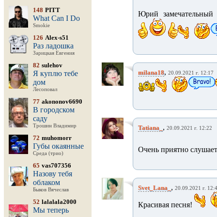
148
PITT
Юрий замечательный 
What Can I Do
Smokie
126
Alex-s51
Раз ладошка
Зарицкая Евгения
82
sulehov
,
milana18
Я куплю тебе
20.09.2021 г. 12:17
дом
Лесоповал
77
akononov6690
В городском
саду
Трошин Владимир
,
Tatiana_
20.09.2021 г. 12:22
72
muhomorr
Губы окаянные
Очень приятно слушает
Среда (трио)
65
vas707356
Назову тебя
облаком
,
Svet_Lana_
20.09.2021 г. 12:
Быков Вячеслав
52
lalalala2000
Красивая песня!
Мы теперь