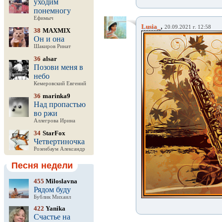
уходим
понемногу
Ефимыч
,
Lusia_
20.09.2021 г. 12:58
38
MAXMIX
Он и она
Шакиров Ринат
36
alsar
Позови меня в
небо
Кемеровский Евгений
36
marinka9
Над пропастью
во ржи
Аллегрова Ирина
34
StarFox
Четвертиночка
Розенбаум Александр
Песня недели
455
Miloslavna
Рядом буду
Бублик Михаил
422
Yanika
Счастье на