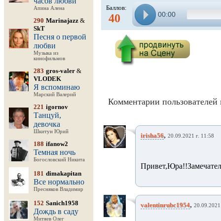
часов любви
Баллов:
Апина Алена
00:00
40
290
Marinajazz
&
SkT
Песня о первой
любви
Музыка из
кинофильмов
283
gros-valer
&
VLODEK
Я вспоминаю
Марский Валерий
Комментарии пользователей 
221
igornov
Танцуй,
девочка
Шкитун Юрий
,
irisha56
20.09.2021 г. 11:58
188
ifanow2
Темная ночь
Богословский Никита
Привет,Юра!!Замечател
181
dimakapitan
Все нормально
Пресняков Владимир
152
Sanich1958
,
valentinrubc1954
20.09.2021 
Дождь в саду
Митяев Олег