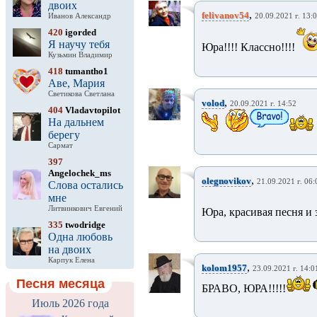
двоих
,
felivanov54
Иванов Александр
20.09.2021 г. 13:
420
igorded
Я научу тебя
Юра!!!! Классно!!!!
Кузьмин Владимир
418
tumantho1
Аве, Мария
Светикова Светлана
,
volod
20.09.2021 г. 14:52
404
Vladavtopilot
На дальнем
берегу
Сармат
397
Angelochek_ms
,
olegnovikov
21.09.2021 г. 06:
Слова остались
мне
Литвинкович Евгений
Юра, красивая песня и
335
twodridge
Одна любовь
на двоих
Карпук Елена
,
kolom1957
23.09.2021 г. 14:0
Песня месяца
БРАВО, ЮРА!!!!!
Июль 2026 года