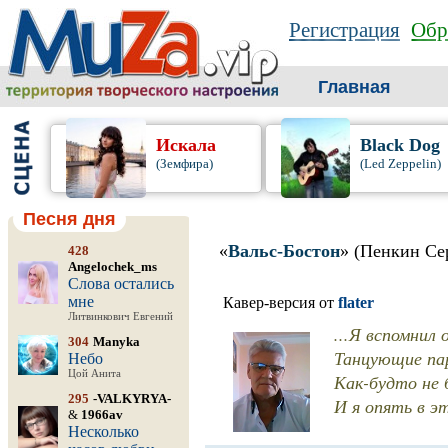
Регистрация
Обр
Главная
Искала
Black Dog
(Земфира)
(Led Zeppelin)
Песня дня
«
Вальс-Бостон
» (Пенкин Се
428
Angelochek_ms
Слова остались
мне
Кавер-версия от
flater
Литвинкович Евгений
...Я вспомнил 
304
Manyka
Танцующие па
Небо
Цой Анита
Как-будто не 
295
-VALKYRYA-
И я опять в э
&
1966av
Несколько