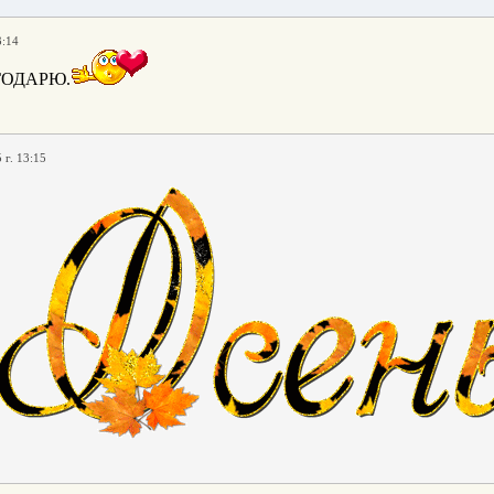
3:14
ГОДАРЮ.
 г. 13:15