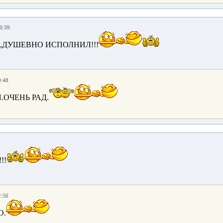
0:39
,ДУШЕВНО ИСПОЛНИЛ!!!
0:48
.ОЧЕНЬ РАД.
!!
2:56
О.