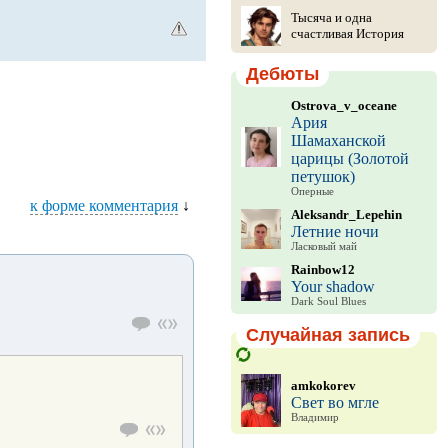
Тысяча и одна
счастливая История
Дебюты
Ostrova_v_oceane
Ария
Шамаханской
царицы (Золотой
петушок)
Оперные
к форме комментария
↓
Aleksandr_Lepehin
Летние ночи
Ласковый май
Rainbow12
Your shadow
Dark Soul Blues
Случайная запись
amkokorev
Свет во мгле
Владимир