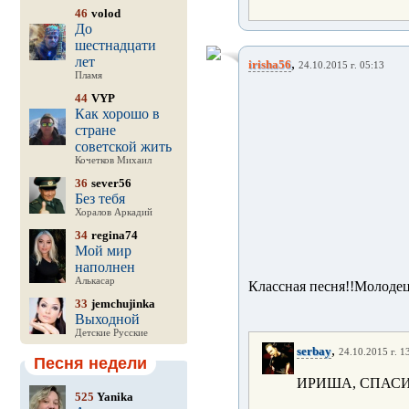
46
volod
До
шестнадцати
лет
,
irisha56
24.10.2015 г. 05:13
Пламя
44
VYP
Как хорошо в
стране
советской жить
Кочетков Михаил
36
sever56
Без тебя
Хоралов Аркадий
34
regina74
Мой мир
наполнен
Алькасар
Классная песня!!Молодец
33
jemchujinka
Выходной
Детские Русские
,
serbay
24.10.2015 г. 1
Песня недели
ИРИША, СПАСИ
525
Yanika