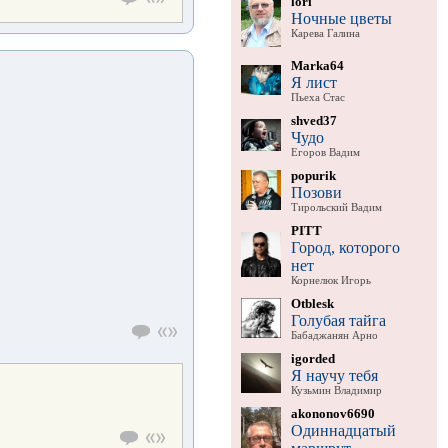
lori
Ночные цветы
Карева Галина
Marka64
Я лист
Пьеха Стас
shved37
Чудо
Егоров Вадим
popurik
Позови
Тирольский Вадим
PITT
Город, которого
нет
Корнелюк Игорь
Otblesk
Голубая тайга
Бабаджанян Арно
igorded
Я научу тебя
Кузьмин Владимир
akononov6690
Одиннадцатый