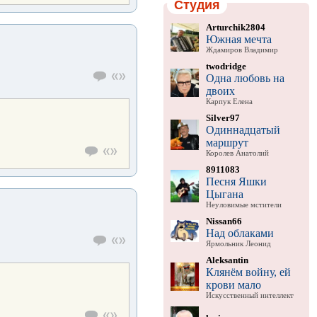
Студия
Arturchik2804
Южная мечта
Ждамиров Владимир
twodridge
Одна любовь на
двоих
Карпук Елена
Silver97
Одиннадцатый
маршрут
Королев Анатолий
8911083
Песня Яшки
Цыгана
Неуловимые мстители
Nissan66
Над облаками
Ярмольник Леонид
Aleksantin
Клянём войну, ей
крови мало
Искусственный интеллект