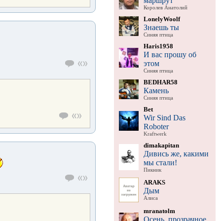
маршрут
Королев Анатолий
LonelyWoolf
Знаешь ты
Синяя птица
Haris1958
И вас прошу об
этом
Синяя птица
BEDHAR58
Камень
Синяя птица
Bet
Wir Sind Das
Roboter
Kraftwerk
dimakapitan
Дивись же, какими
мы стали!
Пикник
ARAKS
Дым
Алиса
mranatolm
Осень, прозрачное