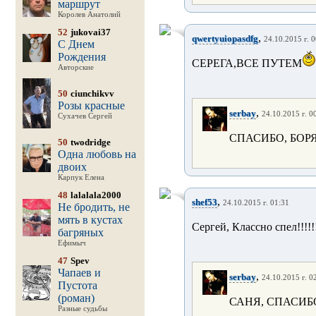
маршрут
Королев Анатолий
52
jukovai37
,
qwertyuiopasdfg
24.10.2015 г. 0
С Днем
Рождения
СЕРЕГА,ВСЕ ПУТЕМ
Авторские
50
ciunchikvv
Розы красные
,
serbay
24.10.2015 г. 0
Сухачев Сергей
СПАСИБО, БОРЯ
50
twodridge
Одна любовь на
двоих
Карпук Елена
48
lalalala2000
,
shef53
24.10.2015 г. 01:31
Не бродить, не
мять в кустах
Сергей, Классно спел!!!!!!
багряных
Ефимыч
47
Spev
Чапаев и
,
serbay
24.10.2015 г. 0
Пустота
(роман)
САНЯ, СПАСИБ
Разные судьбы