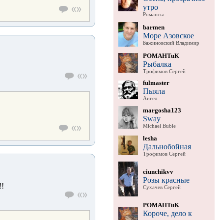
утро
Романсы
barmen
Море Азовское
Бажиновский Владимир
POMAHTuK
Рыбалка
Трофимов Сергей
fulmaster
Пыяла
Аигел
margosha123
Sway
Michael Buble
lesha
Дальнобойная
Трофимов Сергей
ciunchikvv
Розы красные
!
Сухачев Сергей
POMAHTuK
Короче, дело к