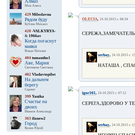
Алмаз
Мон Алиса
429
Miloslavna
,
OLECIA
Рядом буду
24.10.2015 г. 06:34
Бублик Михаил
420
-VALKYRYA-
СЕРЕЖА,ЗАМЕЧАТЕЛЬНО!
&
1966av
Когда погаснут
маяки
Влади Наталья
,
serbay
24.10.2015 г. 1
404
tumantho1
Аве, Мария
НАТАША , СПАС
Светикова Светлана
402
Vladavtopilot
На дальнем
берегу
Сармат
,
igor161
24.10.2015 г. 07:12
399
Yanika
Счастье на
СЕРЕГА,ЗДОРОВО У Т
двоих
Иванов Александр
363
ifanow2
Город
,
serbay
24.10.2015 г. 1
Кукин Юрий