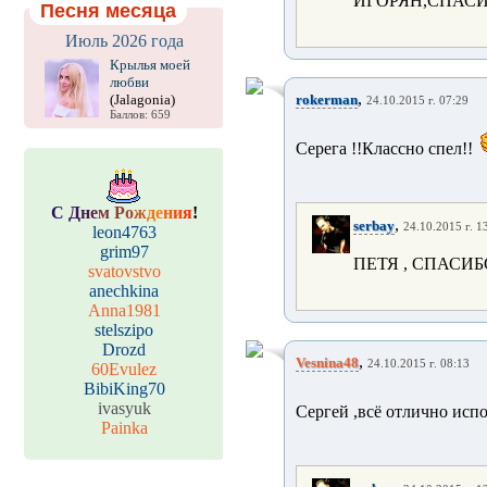
ИГОРЯН,СПАСИ
Песня месяца
Июль 2026 года
Крылья моей
любви
,
(Jalagonia)
rokerman
24.10.2015 г. 07:29
Баллов: 659
Серега !!Классно спел!!
С
Д
н
е
м
Р
о
ж
д
е
н
и
я
!
,
serbay
24.10.2015 г. 1
leon4763
grim97
ПЕТЯ , СПАСИ
svatovstvo
anechkina
Anna1981
stelszipo
Drozd
,
Vesnina48
24.10.2015 г. 08:13
60Evulez
BibiKing70
ivasyuk
Сергей ,всё отлично испо
Painka