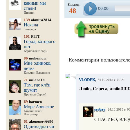
какими мы
Баллов:
стали!
00:00
48
Пикник
139
akmira2814
Искала
Земфира
101
PITT
Город, которого
нет
Корнелюк Игорь
86
muhomorr
Комментарии пользователе
Мне одиноко,
детка
Кузьмин Владимир
,
VLODEK
71
milana18
24.10.2015 г. 00:21
Там, где клён
Любо, Серега, любо!!!!!!!!
шумит
Дроздов Сергей
69
barmen
Море Азовское
,
serbay
24.10.2015 г. 0
Бажиновский
Владимир
СПАСИБО, ВЛО
61
akononov6690
Одиннадцатый