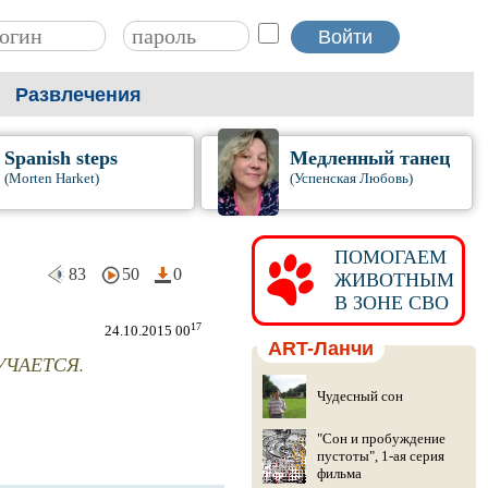
Развлечения
Spanish steps
Медленный танец
(Morten Harket)
(Успенская Любовь)
ПОМОГАЕМ
83
50
0
ЖИВОТНЫМ
В ЗОНЕ СВО
17
24.10.2015 00
ART-Ланчи
УЧАЕТСЯ.
Чудесный сон
"Сон и пробуждение
пустоты", 1-ая серия
фильма