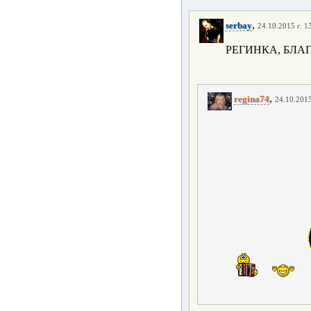
,
serbay
24.10.2015 г. 1
РЕГИНКА, БЛА
,
regina74
24.10.2015