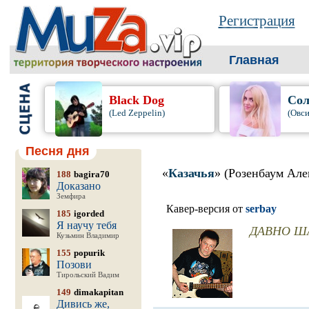
Регистрация
Главная
Black Dog
Сол
(Led Zeppelin)
(Овси
Песня дня
«
Казачья
» (Розенбаум Але
188
bagira70
Доказано
Земфира
Кавер-версия от
serbay
185
igorded
Я научу тебя
ДАВНО ША
Кузьмин Владимир
155
popurik
Позови
Тирольский Вадим
149
dimakapitan
Дивись же,