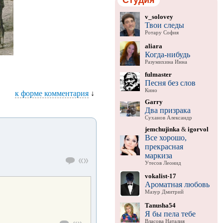
v_solovey
Твои следы
Ротару София
aliara
Когда-нибудь
Разумихина Инна
fulmaster
Песня без слов
Кино
к форме комментария
↓
Garry
Два призрака
Суханов Александр
jemchujinka
&
igorvol
Все хорошо,
прекрасная
маркиза
Утесов Леонид
vokalist-17
Ароматная любовь
Мазур Дмитрий
Tanusha54
Я бы пела тебе
Власова Наталия