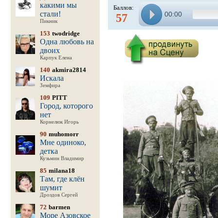
какими мы
Баллов:
стали!
00:00
57
Пикник
153
twodridge
Одна любовь на
двоих
Карпук Елена
140
akmira2814
Искала
Земфира
109
PITT
Город, которого
нет
Корнелюк Игорь
90
muhomorr
Мне одиноко,
детка
Кузьмин Владимир
85
milana18
Там, где клён
шумит
Дроздов Сергей
72
barmen
Море Азовское