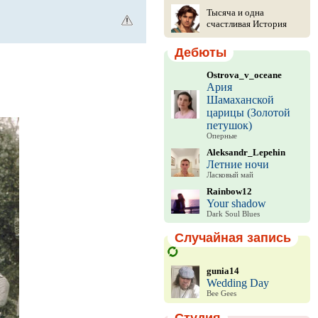
Тысяча и одна
счастливая История
Дебюты
Ostrova_v_oceane
Ария
Шамаханской
царицы (Золотой
петушок)
Оперные
Aleksandr_Lepehin
Летние ночи
Ласковый май
Rainbow12
Your shadow
Dark Soul Blues
Случайная запись
gunia14
Wedding Day
Bee Gees
Студия