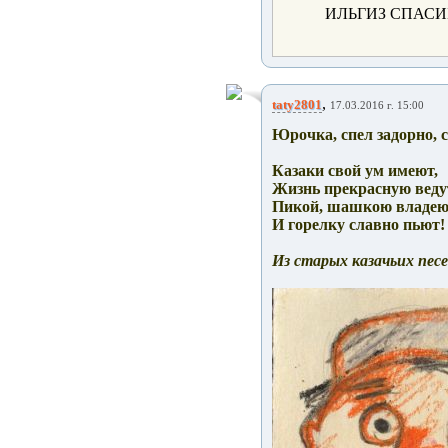
ИЛЬГИЗ СПАСИ
,
taty2801
17.03.2016 г. 15:00
Юрочка, спел задорно, 
Казаки свой ум имеют,
Жизнь прекрасную веду
Пикой, шашкою владею
И горелку славно пьют!
Из старых казачьих пес