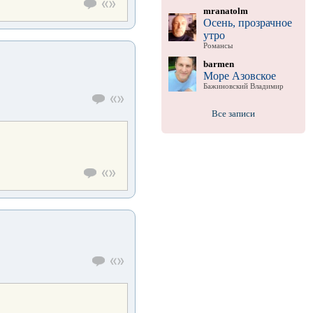
mranatolm
Осень, прозрачное
утро
Романсы
barmen
Море Азовское
Бажиновский Владимир
Все записи