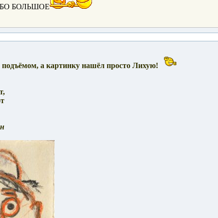
БО БОЛЬШОЕ
с подъёмом, а картинку нашёл просто Лихую!
т,
т
ен