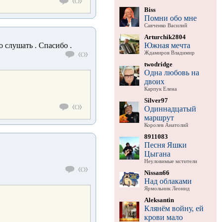
Biss
Помни обо мне
Савченко Василий
Arturchik2804
Южная мечта
о слушать . Спасибо .
Ждамиров Владимир
twodridge
Одна любовь на
двоих
Карпук Елена
Silver97
Одиннадцатый
маршрут
Королев Анатолий
8911083
Песня Яшки
Цыгана
Неуловимые мстители
Nissan66
Над облаками
Ярмольник Леонид
Aleksantin
Клянём войну, ей
крови мало