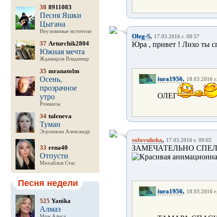
38
8911083
Песня Яшки
Цыгана
Неуловимые мстители
,
Oleg-S
17.03.2016 г. 08:57
37
Arturchik2804
Юра , привет ! Лихо ты с
Южная мечта
Ждамиров Владимир
35
mranatolm
,
Осень,
iura1956
18.03.2016 г
прозрачное
ОЛЕГ
утро
Романсы
34
tuleneva
Туман
Эгромжан Александр
,
solovuhska
17.03.2016 г. 09:02
33
rena40
ЗАМЕЧАТЕЛЬНО СПЕЛ ,
Отпусти
Михайлов Стас
Песня недели
,
iura1956
18.03.2016 г
525
Yanika
Алмаз
Мон Алиса