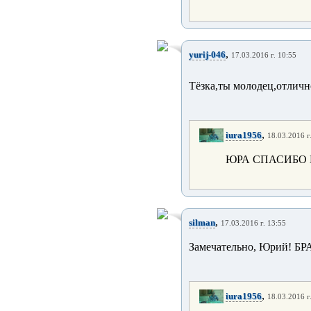
,
yurij-046
17.03.2016 г. 10:55
Тёзка,ты молодец,отличн
,
iura1956
18.03.2016 г
ЮРА СПАСИБО
,
silman
17.03.2016 г. 13:55
Замечательно, Юрий! БР
,
iura1956
18.03.2016 г