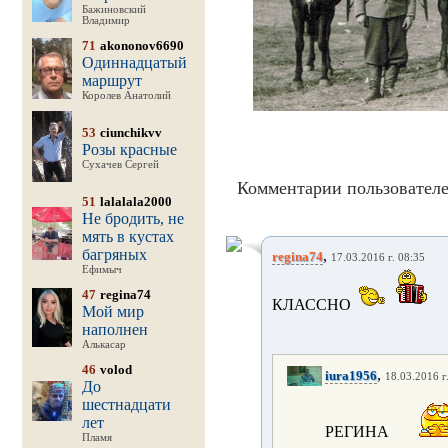
Бажиновский
Владимир
71
akononov6690
Одиннадцатый
маршрут
Королев Анатолий
53
ciunchikvv
Розы красные
Сухачев Сергей
Комментарии пользователе
51
lalalala2000
Не бродить, не
мять в кустах
багряных
,
regina74
17.03.2016 г. 08:35
Ефимыч
47
regina74
КЛАССНО
Мой мир
наполнен
Алькасар
46
volod
,
iura1956
18.03.2016 г
До
шестнадцати
лет
РЕГИНА
Пламя