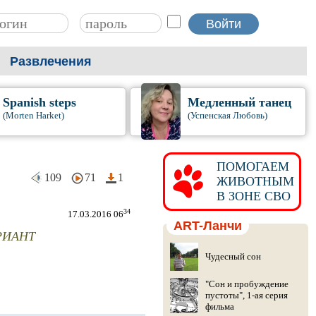
Развлечения
Spanish steps
Медленный танец
(Morten Harket)
(Успенская Любовь)
ПОМОГАЕМ
109
71
1
ЖИВОТНЫМ
В ЗОНЕ СВО
34
17.03.2016 06
ART-Ланчи
РИАНТ
Чудесный сон
"Сон и пробуждение
пустоты", 1-ая серия
фильма