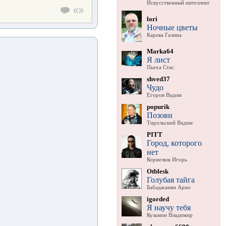
Искусственный интеллект
lori
Ночные цветы
Карева Галина
Marka64
Я лист
Пьеха Стас
shved37
Чудо
Егоров Вадим
popurik
Позови
Тирольский Вадим
PITT
Город, которого
нет
Корнелюк Игорь
Otblesk
Голубая тайга
Бабаджанян Арно
igorded
Я научу тебя
Кузьмин Владимир