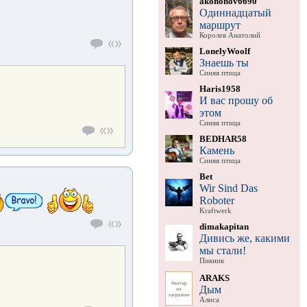
akononov6690
Одиннадцатый
маршрут
Королев Анатолий
LonelyWoolf
Знаешь ты
Синяя птица
Haris1958
И вас прошу об
этом
Синяя птица
BEDHAR58
Камень
Синяя птица
Bet
Wir Sind Das
Roboter
Kraftwerk
dimakapitan
Дивись же, какими
мы стали!
Пикник
ARAKS
Дым
Алиса