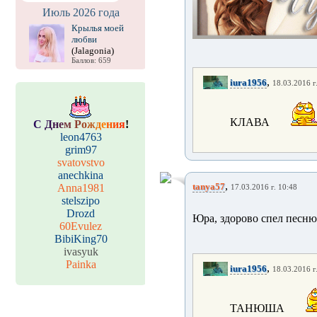
Июль 2026 года
Крылья моей
любви
(Jalagonia)
Баллов: 659
,
iura1956
18.03.2016 г
КЛАВА
С
Д
н
е
м
Р
о
ж
д
е
н
и
я
!
leon4763
grim97
svatovstvo
anechkina
,
tanya57
Anna1981
17.03.2016 г. 10:48
stelszipo
Drozd
Юра, здорово спел песню
60Evulez
BibiKing70
ivasyuk
Painka
,
iura1956
18.03.2016 г
ТАНЮША