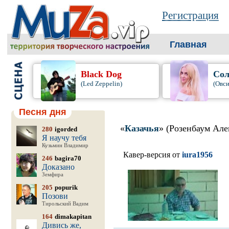
Регистрация
Главная
Black Dog
Сол
(Led Zeppelin)
(Овси
Песня дня
«
Казачья
» (Розенбаум Але
280
igorded
Я научу тебя
Кузьмин Владимир
Кавер-версия от
iura1956
246
bagira70
Доказано
Земфира
205
popurik
Позови
Тирольский Вадим
164
dimakapitan
Дивись же,