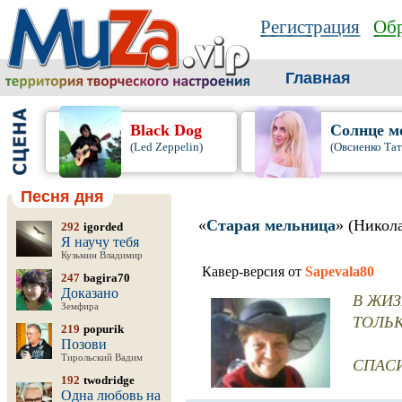
Регистрация
Обр
Главная
Black Dog
Солнце м
(Led Zeppelin)
(Овсиенко Тат
Песня дня
«
Старая мельница
» (Никол
292
igorded
Я научу тебя
Кузьмин Владимир
Кавер-версия от
Sapevala80
247
bagira70
Доказано
В ЖИЗ
Земфира
ТОЛЬК
219
popurik
Позови
Тирольский Вадим
СПАСИ
192
twodridge
Одна любовь на