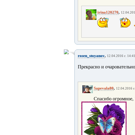
,
irina120270
12.04.201
,
rosen_stoyanov
12.04.2016 г. 14:4
Прекрасно и очаровательно
,
Sapevala80
12.04.2016 г
Спасибо огромное, 