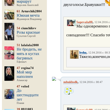
маршрут
двухголосье.Бравушки!!!
Королев Анатолий
61
Arturchik2804
Южная мечта
Ждамиров Владимир
,
Sapevala80
12.04.2016 г
Мы одновременно пи
54
ciunchikvv
Розы красные
совпадение!!! Спасибо те
Сухачев Сергей
51
lalalala2000
Не бродить, не
,
lesha
12.04.2016 г. 00:
мять в кустах
Тяжело,конечно,н
багряных
Ефимыч
47
regina74
Мой мир
наполнен
Алькасар
,
mbukbsdk
12.04.2016 г. 00:47
47
volod
До
шестнадцати
лет
Пламя
39
8911083
,
Sapevala80