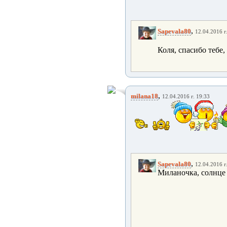
,
Sapevala80
12.04.2016 г
Коля, спасибо тебе,
,
milana18
12.04.2016 г. 19:33
,
Sapevala80
12.04.2016 г
Миланочка, солнце 