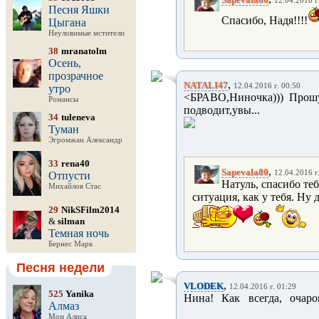
12.04.2016 г
Песня Яшки
Спасибо, Надя!!!!
Цыгана
Неуловимые мстители
38
mranatolm
Осень,
прозрачное
,
NATALI47
12.04.2016 г. 00:50
утро
<БРАВО,Ниночка))) Прошу
Романсы
подводит,увы...
34
tuleneva
Туман
Эгромжан Александр
33
rena40
,
Sapevala80
12.04.2016 г
Отпусти
Натуль, спасибо те
Михайлов Стас
ситуация, как у тебя. Ну
29
NikSFilm2014
&
silman
Темная ночь
Бернес Марк
Песня недели
,
VLODEK
12.04.2016 г. 01:29
525
Yanika
Нина! Как всегда, очар
Алмаз
Мон Алиса