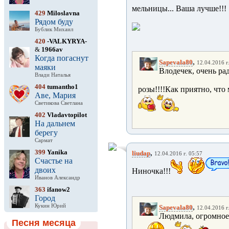
мельницы... Ваша лучше!!!
429
Miloslavna
Рядом буду
Бублик Михаил
420
-VALKYRYA-
&
1966av
Когда погаснут
,
Sapevala80
12.04.2016 г
маяки
Влодечек, очень ра
Влади Наталья
404
tumantho1
розы!!!!Как приятно, что
Аве, Мария
Светикова Светлана
402
Vladavtopilot
На дальнем
берегу
Сармат
399
Yanika
,
liudap
12.04.2016 г. 05:57
Счастье на
двоих
Ниночка!!!
Иванов Александр
363
ifanow2
Город
,
Кукин Юрий
Sapevala80
12.04.2016 г
Людмила, огромное 
Песня месяца