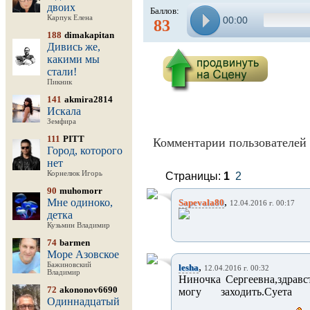
двоих
Баллов:
Карпук Елена
00:00
83
188
dimakapitan
Дивись же,
какими мы
стали!
Пикник
141
akmira2814
Искала
Земфира
111
PITT
Комментарии пользователей 
Город, которого
нет
Корнелюк Игорь
Страницы:
1
2
90
muhomorr
,
Мне одиноко,
Sapevala80
12.04.2016 г. 00:17
детка
Кузьмин Владимир
74
barmen
Море Азовское
Бажиновский
,
lesha
12.04.2016 г. 00:32
Владимир
Ниночка Сергеевна,здравст
72
akononov6690
могу заходить.Суета
Одиннадцатый