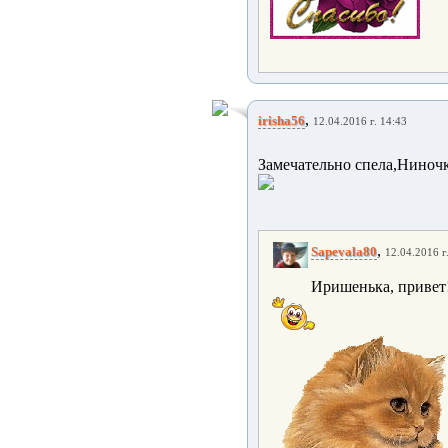
,
irisha56
12.04.2016 г. 14:43
Замечательно спела,Ниночк
,
Sapevala80
12.04.2016 г
Иришенька, привет!