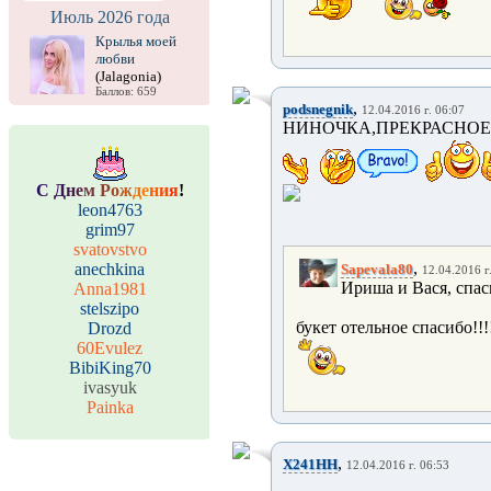
Июль 2026 года
Крылья моей
любви
(Jalagonia)
Баллов: 659
,
podsnegnik
12.04.2016 г. 06:07
НИНОЧКА,ПРЕКРАСНО
С
Д
н
е
м
Р
о
ж
д
е
н
и
я
!
leon4763
grim97
svatovstvo
,
anechkina
Sapevala80
12.04.2016 г
Ириша и Вася, спаси
Anna1981
stelszipo
букет отельное спасибо!!!
Drozd
60Evulez
BibiKing70
ivasyuk
Painka
,
X241HH
12.04.2016 г. 06:53