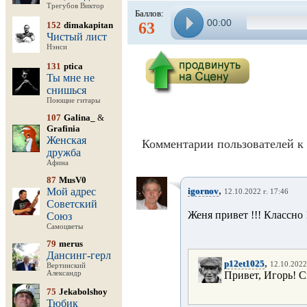
Трегубов Виктор
Баллов:
00:00
63
152
dimakapitan
Чистый лист
Нэнси
131
ptica
Ты мне не
снишься
Поющие гитары
107
Galina_
&
Grafinia
Женская
Комментарии пользователей к 
дружба
Афина
87
MusV0
,
Мой адрес
igornov
12.10.2022 г. 17:46
Советский
Женя привет !!! Классно !
Союз
Самоцветы
79
merus
Дансинг-герл
,
p12et1025
12.10.2022
Вертинский
Александр
Привет, Игорь! 
75
Jekabolshoy
Тюбик