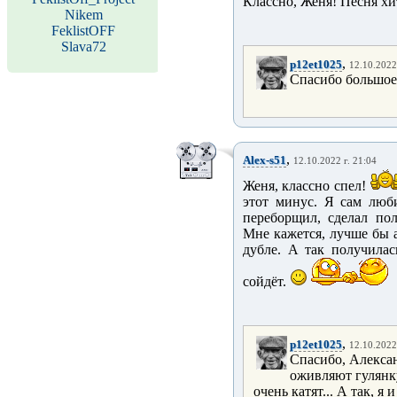
Классно, Женя! Песня хи
Nikem
FeklistOFF
Slava72
,
p12et1025
12.10.2022
Спасибо большое,
,
Alex-s51
12.10.2022 г. 21:04
Женя, классно спел!
этот минус. Я сам люб
переборщил, сделал пол
Мне кажется, лучше бы 
дубле. А так получилас
сойдёт.
,
p12et1025
12.10.2022
Спасибо, Алекса
оживляют гулянк
очень катят... А так, 