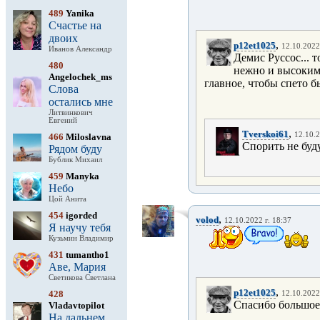
489
Yanika
Счастье на
двоих
,
p12et1025
12.10.2022
Иванов Александр
Демис Руссос... 
480
нежно и высоким г
Angelochek_ms
главное, чтобы спето б
Слова
остались мне
Литвинкович
Евгений
,
Tverskoi61
12.10.2
466
Miloslavna
Спорить не буд
Рядом буду
Бублик Михаил
459
Manyka
Небо
Цой Анита
454
igorded
,
volod
12.10.2022 г. 18:37
Я научу тебя
Кузьмин Владимир
431
tumantho1
Аве, Мария
Светикова Светлана
,
p12et1025
428
12.10.2022
Спасибо большое
Vladavtopilot
На дальнем