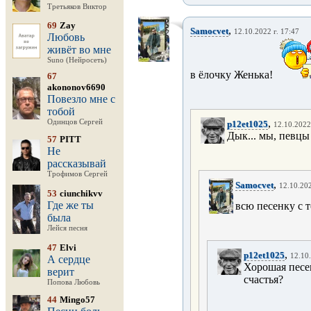
Третьяков Виктор
69
Zay
,
Samocvet
12.10.2022 г. 17:47
Любовь
живёт во мне
Suno (Нейросеть)
в ёлочку Женька!
67
akononov6690
Повезло мне с
тобой
,
Одинцов Сергей
p12et1025
12.10.2022
Дык... мы, певцы
57
PITT
Не
рассказывай
Трофимов Сергей
,
Samocvet
12.10.202
53
ciunchikvv
Где же ты
всю песенку с 
была
Лейся песня
47
Elvi
,
p12et1025
12.10.
А сердце
Хорошая песен
верит
счастья?
Попова Любовь
44
Mingo57