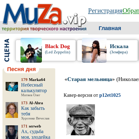
Регистрация
Обрат
Главная
Black Dog
Искала
(Led Zeppelin)
(Земфира)
Песня дня
«
Старая мельница
» (Николае
179
Marka64
Небесный
калькулятор
Кавер-версия от
p12et1025
Митяев Олег
173
Al-Abra
Как забыть
тебя
Хурсенко Вячеслав
171
serweb
Ах, судьба
моя, злодейка