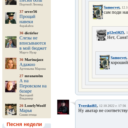
Песни боль
Портной Леонид
,
Samocvet
12.1
37
sever56
сам поди на
Прощай
навеки
4upakabra
,
p12et1025
36
dictirlor
1
Нет, Саня!
Слезы не
вписываются
в мой бюджет
Марго Нуар
Samocvet
36
Marinajazz
хороший
Адажио
Артемьева Марина
27
mranatolm
А на
Перовском на
базаре
Высоцкий
Владимир
,
26
LonelyWoolf
Tverskoi61
12.10.2022 г. 17:56
Марья
Ну аватар не соответств
Синяя птица
Песня недели