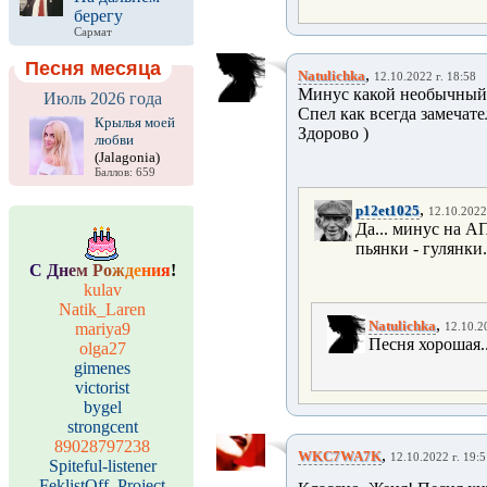
берегу
Сармат
Песня месяца
,
Natulichka
12.10.2022 г. 18:58
Минус какой необычный..
Июль 2026 года
Спел как всегда замечате
Крылья моей
Здорово )
любви
(Jalagonia)
Баллов: 659
,
p12et1025
12.10.2022
Да... минус на А
пьянки - гулянки.
С
Д
н
е
м
Р
о
ж
д
е
н
и
я
!
kulav
Natik_Laren
,
Natulichka
mariya9
12.10.2
Песня хорошая..
olga27
gimenes
victorist
bygel
strongcent
89028797238
,
WKC7WA7K
12.10.2022 г. 19:
Spiteful-listener
FeklistOff_Project