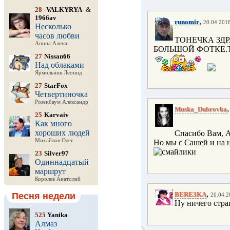
28
-VALKYRYA-
&
1966av
,
runomir
20.04.2018
Несколько
часов любви
ТОНЕЧКА ЗД
Апина Алена
БОЛЬШОЙ ФОТКЕ.
27
Nissan66
Над облаками
Ярмольник Леонид
27
StarFox
Четвертиночка
Розенбаум Александр
Muska_Dubrovka
25
Karvaiv
Как много
хороших людей
Спасибо Вам, 
Михайлов Олег
Но мы с Сашей и на 
23
Silver97
Одиннадцатый
маршрут
Королев Анатолий
,
BERE3KA
Песня недели
20.04.2
Ну ничего стра
525
Yanika
Алмаз