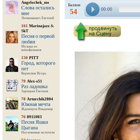
Angelochek_ms
Баллов:
Слова остались
00:00
54
мне
Литвинкович Евгений
161
Marinajazz
&
SkT
Песня о первой
любви
Музыка из
кинофильмов
150
PITT
Город, которого
нет
Корнелюк Игорь
79
Alex-s51
Раз ладошка
Зарицкая Евгения
78
Arturchik2804
Южная мечта
Ждамиров Владимир
76
8911083
Песня Яшки
Цыгана
Неуловимые мстители