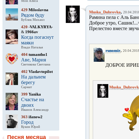
Мон Алиса
429
Miloslavna
,
Muska_Dubrovka
20.04.2018
Рядом буду
Рамина пела с Аль Бано,
Бублик Михаил
Доброе утро, Сашик!...
420
-VALKYRYA-
Прелестно вместе звуч
&
1966av
Когда погаснут
маяки
Влади Наталья
,
runomir
20.04.2018
404
tumantho1
Аве, Мария
ДОБРОЕ ИРИ
Светикова Светлана
402
Vladavtopilot
На дальнем
берегу
Muska_Dubrovk
Сармат
399
Yanika
Счастье на
двоих
Иванов Александр
363
ifanow2
Город
Кукин Юрий
Песня месяца