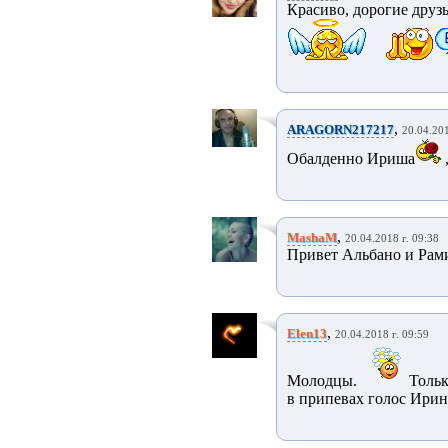
Красиво, дорогие друзь
,
ARAGORN217217
20.04.201
Обалденно Ириша
,
MashaM
20.04.2018 г. 09:38
Привет Альбано и Рам
,
Elen13
20.04.2018 г. 09:59
Молодцы.
Только
в припевах голос Ирин