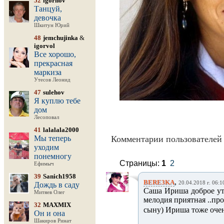
52
igornov
Танцуй,
девочка
Шкитун Юрий
48
jemchujinka
&
igorvol
Все хорошо,
прекрасная
маркиза
Утесов Леонид
47
sulehov
Я куплю тебе
дом
Лесоповал
41
lalalala2000
Мы теперь
Комментарии пользователей 
уходим
понемногу
Страницы:
1
2
Ефимыч
39
Sanich1958
,
BERE3KA
20.04.2018 г. 06:1
Дождь в саду
Саша Ириша доброе утр
Митяев Олег
мелодия приятная ..про
32
MAXMIX
сыну) Ириша тоже очень 
Он и она
Шакиров Ринат