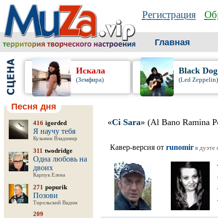
Регистрация
Об
Главная
Искала
Black Dog
(Земфира)
(Led Zeppelin)
Песня дня
«
Ci Sara
» (Al Bano Ramina P
416
igorded
Я научу тебя
Кузьмин Владимир
Кавер-версия от
runomir
в дуэте 
311
twodridge
Одна любовь на
двоих
Карпук Елена
271
popurik
Позови
Тирольский Вадим
209