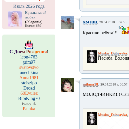
Июль 2026 года
Крылья моей
любви
,
(Jalagonia)
X241HH
20.04.2018 г. 06:56
Баллов: 659
Красиво ребята!!!
С
Д
н
е
м
Р
о
ж
д
е
н
и
я
!
Muska_Dubrovka
leon4763
Пасиба, Володя
grim97
svatovstvo
anechkina
Anna1981
stelszipo
,
milana18
20.04.2018 г. 06:57
Drozd
60Evulez
МОЛОДЧИНКИ!!! Саша 
BibiKing70
ivasyuk
Painka
Muska_Dubrovka