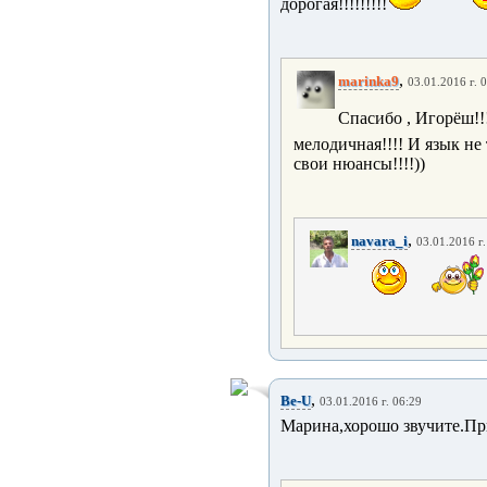
дорогая!!!!!!!!!
,
marinka9
03.01.2016 г. 
Спасибо , Игорёш!!
мелодичная!!!! И язык не
свои нюансы!!!!))
,
navara_i
03.01.2016 г.
,
Be-U
03.01.2016 г. 06:29
Марина,хорошо звучите.Пр