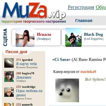
Регистрация
Обра
Главная
Искала
Black Dog
(Земфира)
(Led Zeppelin)
Песня дня
«
Ci Sara
» (Al Bano Ramina P
371
igorded
Я научу тебя
Кузьмин Владимир
Кавер-версия от
marinka9
260
bagira70
Доказано
Всё будет!!
Земфира
255
twodridge
Одна любовь на
двоих
Карпук Елена
233
popurik