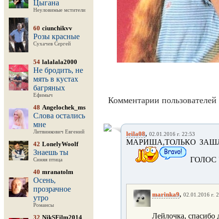
Цыгана
Неуловимые мстители
60
ciunchikvv
Розы красные
Сухачев Сергей
54
lalalala2000
Не бродить, не
мять в кустах
багряных
Ефимыч
Комментарии пользователей 
48
Angelochek_ms
Слова остались
мне
Литвинкович Евгений
,
leila08
02.01.2016 г. 22:53
МАРИША,ТОЛЬКО ЗАШЛ
42
LonelyWoolf
Знаешь ты
ГОЛОС
Синяя птица
40
mranatolm
Осень,
прозрачное
,
marinka9
02.01.2016 г. 
утро
Романсы
Лейлочка, спасибо д
32
NikSFilm2014