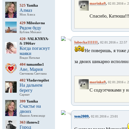
,
marinka9
02.01.2016 г. 
525
Yanika
Алмаз
Мон Алиса
Спасибо, Катюша!!!
429
Miloslavna
Рядом буду
Бублик Михаил
420
-VALKYRYA-
,
lubocka111111
02.01.2016 г. 22:57
&
1966av
Когда погаснут
Не поверишь, я тоже д
маяки
Влади Наталья
за двоих шикарно исполнила
404
tumantho1
Аве, Мария
Светикова Светлана
402
Vladavtopilot
,
marinka9
02.01.2016 г. 
На дальнем
С содуэтчиками у на
берегу
Сармат
399
Yanika
Счастье на
двоих
,
Иванов Александр
tom2009
02.01.2016 г. 23:01
363
ifanow2
Город