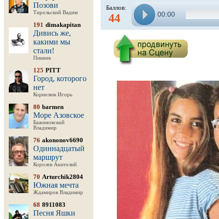
Позови
Баллов:
Тирольский Вадим
00:00
44
191
dimakapitan
Дивись же,
какими мы
стали!
Пикник
125
PITT
Город, которого
нет
Корнелюк Игорь
80
barmen
Море Азовское
Бажиновский
Владимир
76
akononov6690
Одиннадцатый
маршрут
Королев Анатолий
70
Arturchik2804
Южная мечта
Ждамиров Владимир
68
8911083
Песня Яшки