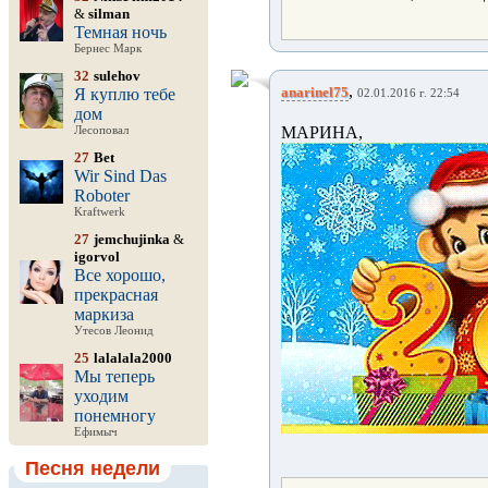
&
silman
Темная ночь
Бернес Марк
32
sulehov
,
anarinel75
Я куплю тебе
02.01.2016 г. 22:54
дом
МАР
Лесоповал
27
Bet
Wir Sind Das
Roboter
Kraftwerk
27
jemchujinka
&
igorvol
Все хорошо,
прекрасная
маркиза
Утесов Леонид
25
lalalala2000
Мы теперь
уходим
понемногу
Ефимыч
Песня недели