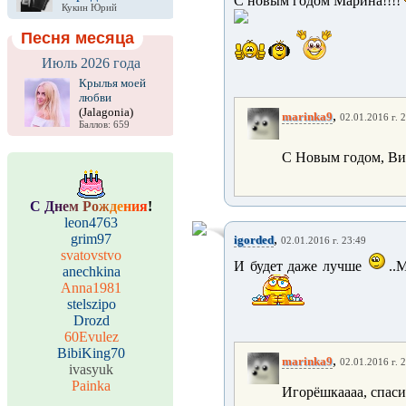
С новым годом Марина!!!!
Кукин Юрий
Песня месяца
Июль 2026 года
Крылья моей
любви
(Jalagonia)
,
marinka9
02.01.2016 г. 
Баллов: 659
С Новым годом, Вит
С
Д
н
е
м
Р
о
ж
д
е
н
и
я
!
leon4763
grim97
,
igorded
02.01.2016 г. 23:49
svatovstvo
И будет даже лучше
..
anechkina
Anna1981
stelszipo
Drozd
60Evulez
BibiKing70
,
marinka9
02.01.2016 г. 
ivasyuk
Painka
Игорёшкаааа, спаси