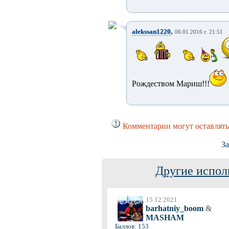
,
alekssan1220
06.01.2016 г. 21:51
Рождеством Мариш!!!
Комментарии могут оставлять
За
Другие испол
15.12.2021
barhatniy_boom
&
MASHAM
Баллов: 153