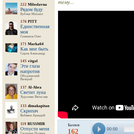
тему...
222
Miloslavna
Рядом буду
Бублик Михаил
176
PITT
Единственная
моя
Газманов Олег
171
Marka64
Как мне быть
Серов Александр
145
vitgol
Эти глаза
напротив
Ободзинский
Валерий
137
Al-Abra
Светит луна
Хурсенко Вячеслав
133
dimakapitan
Скрипач
Кобяков Аркадий
119
RUSSMIR
Баллов:
Отпусти меня
00:00
162
Гагарина Полина