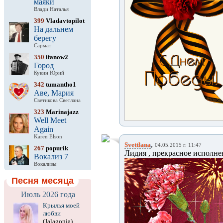
маяки
Влади Наталья
399
Vladavtopilot
На дальнем
берегу
Сармат
350
ifanow2
Город
Кукин Юрий
342
tumantho1
Аве, Мария
Светикова Светлана
323
Marinajazz
Well Meet
Again
Karen Elson
,
Svettlana
04.05.2015 г. 11:47
267
popurik
Лидия , прекрасное исполн
Вокализ 7
Вокализы
Песня месяца
Июль 2026 года
Крылья моей
любви
(Jalagonia)