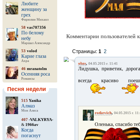
Любите
женщину за
грех
Фирюлин Михаил
58
vas707356
По белому
Комментарии пользователей к
небу
Маршал Александр
53
volod
Страницы:
1
2
Карие глаза
Ахра
,
obzs
04.05.2015 г. 11:41
Лидушка, приветик, дорога
46
mranatolm
Осенняя роса
Романсы
всегда красиво поеш
Песня недели
515
Yanika
Алмаз
Мон Алиса
,
rotkevich
04.05.2015 г. 11
407
-VALKYRYA-
Оленька, спасибо теб
&
1966av
Когда
погаснут