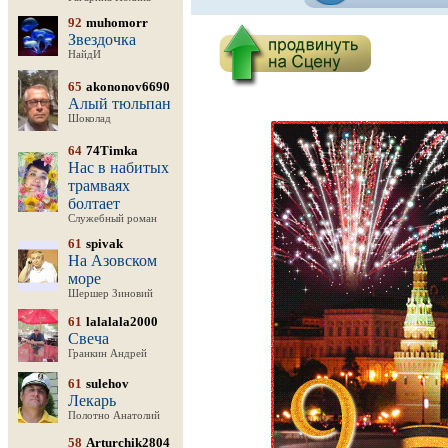
92
muhomorr
Звездочка
НайдИ
65
akononov6690
Алый тюльпан
Шоколад
64
74Timka
Нас в набитых
трамваях
болтает
Служебный роман
61
spivak
На Азовском
море
Шершер Зиновий
61
lalalala2000
Свеча
Гранкин Андрей
61
sulehov
Лекарь
Полотно Анатолий
58
Arturchik2804