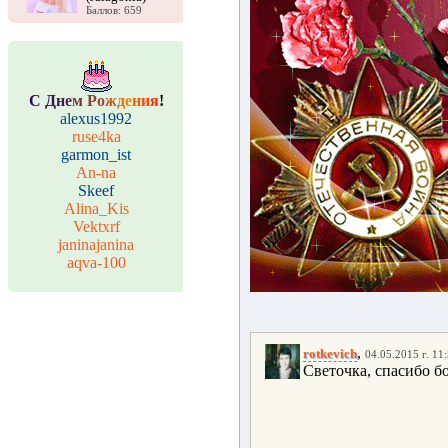
Баллов: 659
С
Д
н
е
м
Р
о
ж
д
е
н
и
я
!
alexus1992
ruse4ka
garmon_ist
An-na
Skeef
Alina_Kis
Vektxrf
janinajanina
aqva-100
,
rotkevich
04.05.2015 г. 11
Светочка, спасибо б