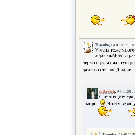
,
Tusenka
04.05.2015 г. 1
У меня тоже многое
дорогая.Моей стран
держа в руках жёлтую ро
даже по отзыву. Другие..
,
rotkevich
04.05.2015 
Я тебя еще вчера
море...
Я тебя везде 
,
Tusenka
04.05.2015