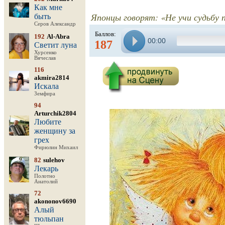
Как мне
Японцы говорят: «Не учи судьбу 
быть
Серов Александр
Баллов:
192
Al-Abra
00:00
187
Светит луна
Хурсенко
Вячеслав
116
akmira2814
Искала
Земфира
94
Arturchik2804
Любите
женщину за
грех
Фирюлин Михаил
82
sulehov
Лекарь
Полотно
Анатолий
72
akononov6690
Алый
тюльпан