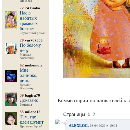
Шоколад
72
74Timka
Нас в
набитых
трамваях
болтает
Служебный роман
70
vas707356
По белому
небу
Маршал
Александр
62
muhomorr
Мне
одиноко,
детка
Кузьмин
Владимир
59
bagira70
Комментарии пользователей к з
Доказано
Земфира
55
milana18
Страницы:
1
2
Там, где
клён шумит
,
ALEXLOG
03.04.2020 г. 19:04
Дроздов Сергей