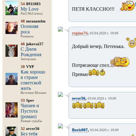
54
8911083
My Love
ПЕТЯ КЛАССНО!!!
Paul McCartney
48
mranatolm
Осенняя
роса
,
regina74
03.04.2020 г. 19:06
Романсы
46
jukovai37
Добрый вечер, Петенька.
С Днем
Рождения
Авторские
Потрясающе спел.
38
VYP
Как хорошо
Превью
в стране
советской
жить
Кочетков Михаил
,
sever56
03.04.2020 г. 19:09
33
Spev
Чапаев и
Пустота
(роман)
Разные судьбы
32
sever56
,
Boris907
03.04.2020 г. 19:09
Без тебя