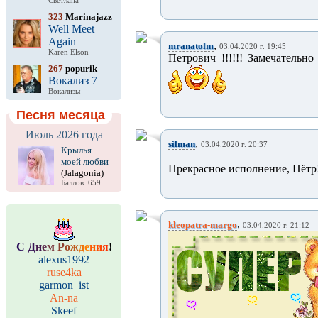
Светлана
323
Marinajazz
Well Meet
Again
,
mranatolm
03.04.2020 г. 19:45
Karen Elson
Петрович !!!!!! Замечательно
267
popurik
Вокализ 7
Вокализы
Песня месяца
Июль 2026 года
,
silman
03.04.2020 г. 20:37
Крылья
моей любви
Прекрасное исполнение, Пётр! Б
(Jalagonia)
Баллов: 659
,
kleopatra-margo
03.04.2020 г. 21:12
С
Д
н
е
м
Р
о
ж
д
е
н
и
я
!
alexus1992
ruse4ka
garmon_ist
An-na
Skeef