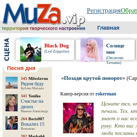
Регистрация
Обрат
Главная
Black Dog
Солнце
(Led Zeppelin)
мое
(Овсиенко
Татьяна)
Песня дня
«
Позади крутой поворот
» (Са
345
Miloslavna
Рядом буду
Бублик Михаил
Кавер-версия от
rokerman
341
Yanika
Счастье на
Цените тех, кт
двоих
печаль. Тех, к
Иванов Александр
знает о вас в
264
Boris907
Вокализ 15
руку. Кто вас
Вокализы
люди посланы 
202
Marka64