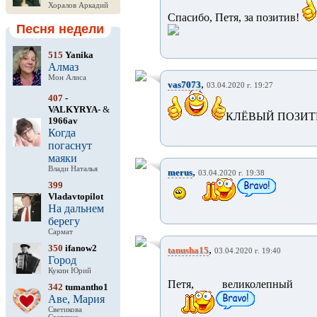
Хоралов Аркадий
Спасибо, Петя, за позитив!
Песня недели
515
Yanika
Алмаз
Мон Алиса
,
vas7073
03.04.2020 г. 19:27
407
-
VALKYRYA-
&
КЛЁВЫЙ ПОЗИТ
1966av
Когда
погаснут
маяки
Влади Наталья
,
merus
03.04.2020 г. 19:38
399
Vladavtopilot
На дальнем
берегу
Сармат
350
ifanow2
,
tanusha15
03.04.2020 г. 19:40
Город
Кукин Юрий
Петя, великолепный
342
tumantho1
Аве, Мария
Светикова