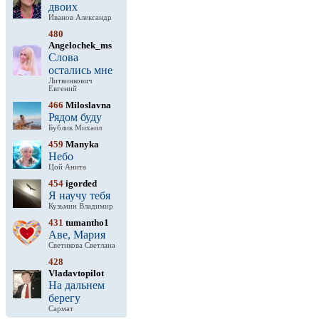
двоих
Иванов Александр
480
Angelochek_ms
Слова
остались мне
Литвинкович
Евгений
466
Miloslavna
Рядом буду
Бублик Михаил
459
Manyka
Небо
Цой Анита
454
igorded
Я научу тебя
Кузьмин Владимир
431
tumantho1
Аве, Мария
Светикова Светлана
428
Vladavtopilot
На дальнем
берегу
Сармат