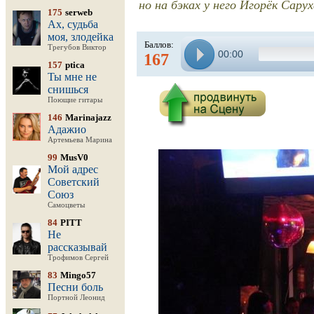
но на бэках у него Игорёк Саруха
175
serweb
Ах, судьба
моя, злодейка
Баллов:
Трегубов Виктор
00:00
167
157
ptica
Ты мне не
снишься
Поющие гитары
146
Marinajazz
Адажио
Артемьева Марина
99
MusV0
Мой адрес
Советский
Союз
Самоцветы
84
PITT
Не
рассказывай
Трофимов Сергей
83
Mingo57
Песни боль
Портной Леонид