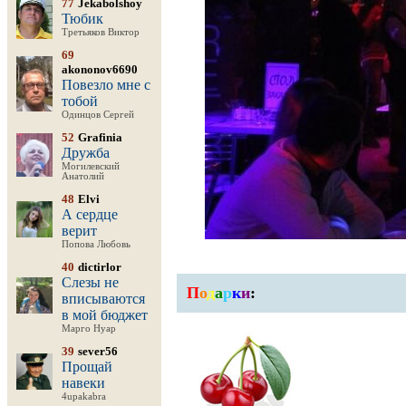
77
Jekabolshoy
Тюбик
Третьяков Виктор
69
akononov6690
Повезло мне с
тобой
Одинцов Сергей
52
Grafinia
Дружба
Могилевский
Анатолий
48
Elvi
А сердце
верит
Попова Любовь
40
dictirlor
Слезы не
П
о
д
а
р
к
и
:
вписываются
в мой бюджет
Марго Нуар
39
sever56
Прощай
навеки
4upakabra