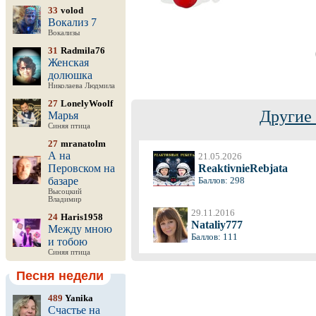
33
volod
Вокализ 7
Вокализы
31
Radmila76
Женская
долюшка
Николаева Людмила
27
LonelyWoolf
Другие 
Марья
Синяя птица
27
mranatolm
А на
21.05.2026
Перовском на
ReaktivnieRebjata
базаре
Баллов: 298
Высоцкий
Владимир
29.11.2016
24
Haris1958
Nataliy777
Между мною
Баллов: 111
и тобою
Синяя птица
Песня недели
489
Yanika
Счастье на