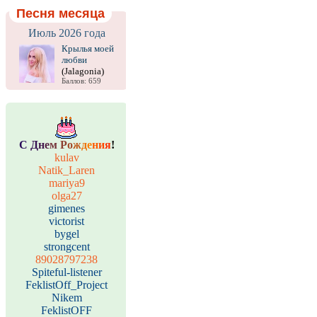
Песня месяца
Июль 2026 года
Крылья моей
любви
(Jalagonia)
Баллов: 659
С
Д
н
е
м
Р
о
ж
д
е
н
и
я
!
kulav
Natik_Laren
mariya9
olga27
gimenes
victorist
bygel
strongcent
89028797238
Spiteful-listener
FeklistOff_Project
Nikem
FeklistOFF