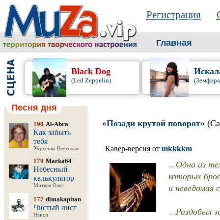
Регистрация
Главная
Black Dog
Искал
(Led Zeppelin)
(Земфира
Песня дня
«
Позади крутой поворот
» (С
190
Al-Abra
Как забыть
тебя
Кавер-версия от
mkkkkm
Хурсенко Вячеслав
179
Marka64
...Одна из т
Небесный
которых брос
калькулятор
и неведомая 
Митяев Олег
177
dimakapitan
Чистый лист
...Раздобыл з
Нэнси