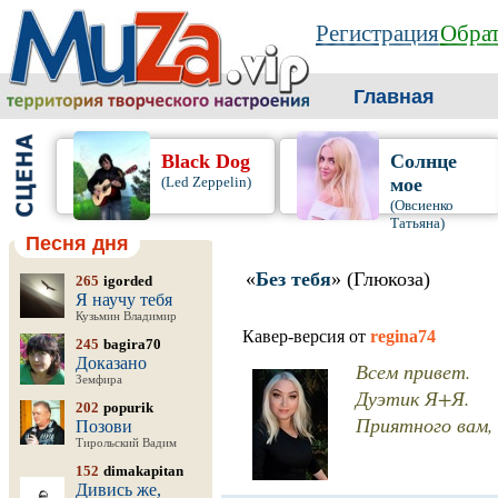
Регистрация
Обрат
Главная
Black Dog
Солнце
(Led Zeppelin)
мое
(Овсиенко
Татьяна)
Песня дня
«
Без тебя
» (Глюкоза)
265
igorded
Я научу тебя
Кузьмин Владимир
Кавер-версия от
regina74
245
bagira70
Доказано
Всем привет.
Земфира
Дуэтик Я+Я.
202
popurik
Приятного вам, 
Позови
Тирольский Вадим
152
dimakapitan
Дивись же,