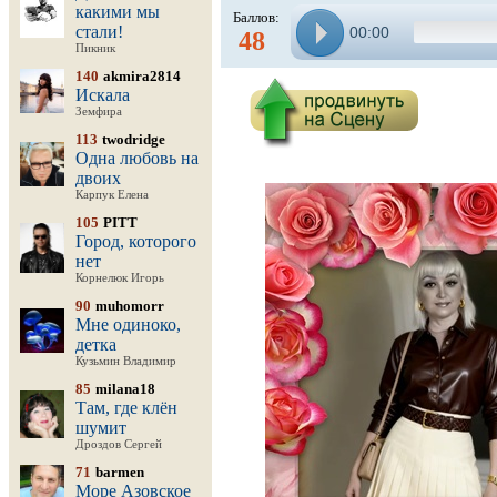
какими мы
Баллов:
стали!
00:00
48
Пикник
140
akmira2814
Искала
Земфира
113
twodridge
Одна любовь на
двоих
Карпук Елена
105
PITT
Город, которого
нет
Корнелюк Игорь
90
muhomorr
Мне одиноко,
детка
Кузьмин Владимир
85
milana18
Там, где клён
шумит
Дроздов Сергей
71
barmen
Море Азовское