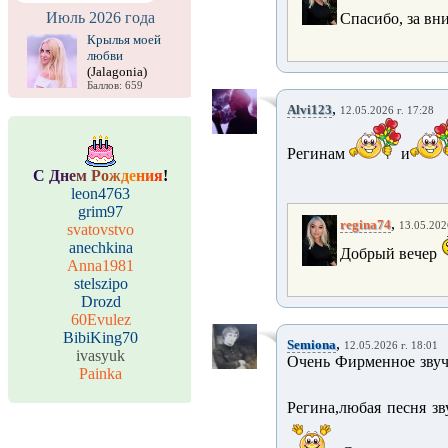
Июль 2026 года
Спасибо, за в
Крылья моей
любви
(Jalagonia)
Баллов: 659
,
Alvi123
12.05.2026 г. 17:28
Регинам
и
С
Д
н
е
м
Р
о
ж
д
е
н
и
я
!
leon4763
grim97
,
regina74
13.05.202
svatovstvo
anechkina
Добрый вечер
Anna1981
stelszipo
Drozd
60Evulez
BibiKing70
,
Semiona
12.05.2026 г. 18:01
ivasyuk
Очень Фирменное звуча
Painka
Регина,любая песня зв