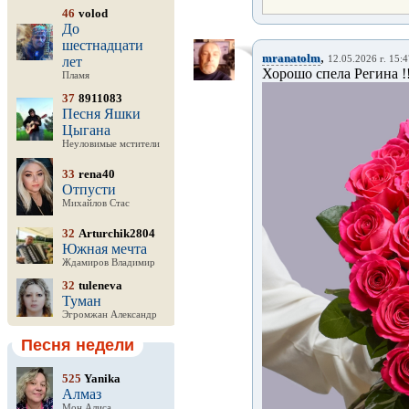
46
volod
До
шестнадцати
,
mranatolm
лет
12.05.2026 г. 15:
Хорошо спела Регина !!!!
Пламя
37
8911083
Песня Яшки
Цыгана
Неуловимые мстители
33
rena40
Отпусти
Михайлов Стас
32
Arturchik2804
Южная мечта
Ждамиров Владимир
32
tuleneva
Туман
Эгромжан Александр
Песня недели
525
Yanika
Алмаз
Мон Алиса