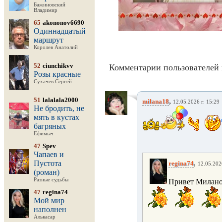
Бажиновский
Владимир
65
akononov6690
Одиннадцатый
маршрут
Королев Анатолий
52
ciunchikvv
Комментарии пользователей 
Розы красные
Сухачев Сергей
51
lalalala2000
,
milana18
12.05.2026 г. 15:29
Не бродить, не
мять в кустах
багряных
Ефимыч
47
Spev
Чапаев и
,
Пустота
regina74
12.05.202
(роман)
Разные судьбы
Привет Милано
47
regina74
Мой мир
наполнен
Алькасар