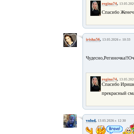
,
regina74
13.05.202
Спасибо Женечк
,
irisha56
13.05.2026 г. 10:33
Чудесно,Региночка!!Оч
,
regina74
13.05.202
Спасибо Иришеч
прекрасный см
,
volod
13.05.2026 г. 12:30