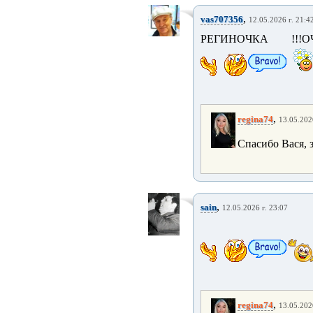
,
vas707356
12.05.2026 г. 21:4
РЕГИНОЧКА !!!О
,
regina74
13.05.202
Спасибо Вася, 
,
sain
12.05.2026 г. 23:07
,
regina74
13.05.202