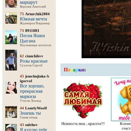
маршрут
Королев Анатолий
75
Arturchik2804
Южная мечта
Ждамиров Владимир
73
8911083
Песня Яшки
Цыгана
Неуловимые мстители
62
ciunchikvv
Розы красные
Сухачев Сергей
П
о
д
а
р
к
и
:
45
jemchujinka
&
igorvol
Все хорошо,
прекрасная
маркиза
Утесов Леонид
44
LonelyWoolf
Знаешь ты
Синяя птица
Нежность моя....красота!!!
Ксюнеч
43
sulehov
счаст
Я куплю тебе