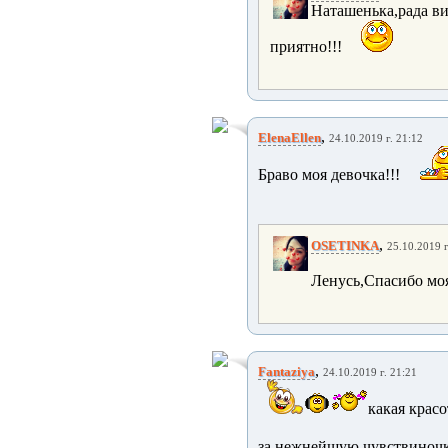
Наташенька,рада ви
приятно!!!
,
ElenaEllen
24.10.2019 г. 21:12
Браво моя девочка!!!
,
OSETINKA
25.10.2019 г
Ленусь,Спасибо моя
,
Fantaziya
24.10.2019 г. 21:21
какая крас
за нежнейшую чувствиноч