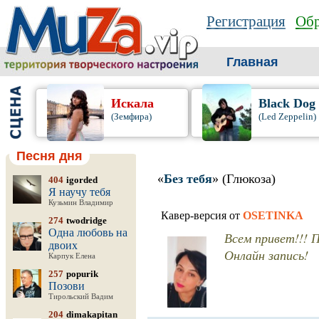
Регистрация
Обр
Главная
Искала
Black Dog
(Земфира)
(Led Zeppelin)
Песня дня
«
Без тебя
» (Глюкоза)
404
igorded
Я научу тебя
Кузьмин Владимир
Кавер-версия от
OSETINKA
274
twodridge
Одна любовь на
Всем привет!!! 
двоих
Онлайн запись!
Карпук Елена
257
popurik
Позови
Тирольский Вадим
204
dimakapitan