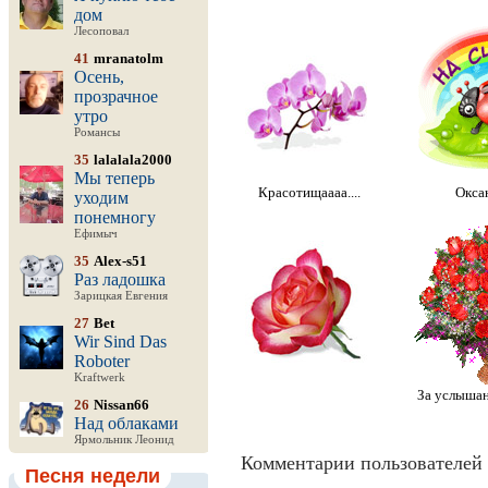
дом
Лесоповал
41
mranatolm
Осень,
прозрачное
утро
Романсы
35
lalalala2000
Мы теперь
Красотищаааа....
Оксан
уходим
понемногу
Ефимыч
35
Alex-s51
Раз ладошка
Зарицкая Евгения
27
Bet
Wir Sind Das
Roboter
Kraftwerk
За услышан
26
Nissan66
Над облаками
Ярмольник Леонид
Комментарии пользователей 
Песня недели