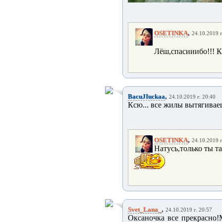
,
OSETINKA
24.10.2019 г
Лёш,спасииибо!!! К
,
BacuJIuckaa
24.10.2019 г. 20:40
Ксю... все жилы вытягиваеш
,
OSETINKA
24.10.2019 г
Натусь,только ты та
,
Svet_Lana_
24.10.2019 г. 20:57
Оксаночка все прекрасно!