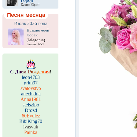
Город
Кукин Юрий
Песня месяца
Июль 2026 года
Крылья моей
любви
(Jalagonia)
Баллов: 659
С
Д
н
е
м
Р
о
ж
д
е
н
и
я
!
leon4763
grim97
svatovstvo
anechkina
Anna1981
stelszipo
Drozd
60Evulez
BibiKing70
ivasyuk
Painka