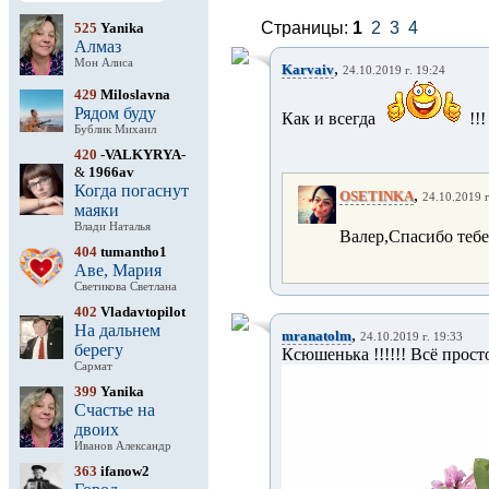
Страницы:
1
2
3
4
525
Yanika
Алмаз
Мон Алиса
,
Karvaiv
24.10.2019 г. 19:24
429
Miloslavna
Рядом буду
Как и всегда
!!
Бублик Михаил
420
-VALKYRYA-
&
1966av
Когда погаснут
,
OSETINKA
24.10.2019 г
маяки
Влади Наталья
Валер,Спасибо тебе
404
tumantho1
Аве, Мария
Светикова Светлана
402
Vladavtopilot
На дальнем
,
mranatolm
24.10.2019 г. 19:33
берегу
Ксюшенька !!!!!! Всё просто
Сармат
399
Yanika
Счастье на
двоих
Иванов Александр
363
ifanow2