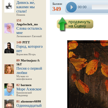
Дивись же,
Баллов:
какими мы
00:00
349
стали!
Пикник
151
Angelochek_ms
Слова остались
мне
Литвинкович Евгений
149
PITT
Город, которого
нет
Корнелюк Игорь
89
Marinajazz
&
SkT
Песня о первой
любви
Музыка из
кинофильмов
82
barmen
Море Азовское
Бажиновский
Владимир
81
akononov6690
Одиннадцатый