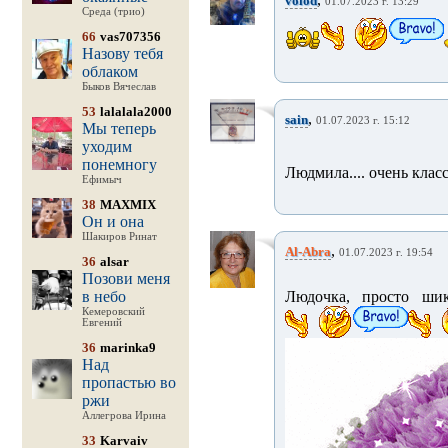
volod
01.07.2023 г. 13:29
Среда (трио)
66
vas707356
Назову тебя
облаком
Быков Вячеслав
53
lalalala2000
,
sain
01.07.2023 г. 15:12
Мы теперь
уходим
понемногу
Людмила.... очень класс
Ефимыч
38
MAXMIX
Он и она
Шакиров Ринат
,
Al-Abra
01.07.2023 г. 19:54
36
alsar
Позови меня
в небо
Людочка, просто шика
Кемеровский
Евгений
36
marinka9
Над
пропастью во
ржи
Аллегрова Ирина
33
Karvaiv