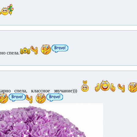
но спела.
рно спела, классное звучание)))