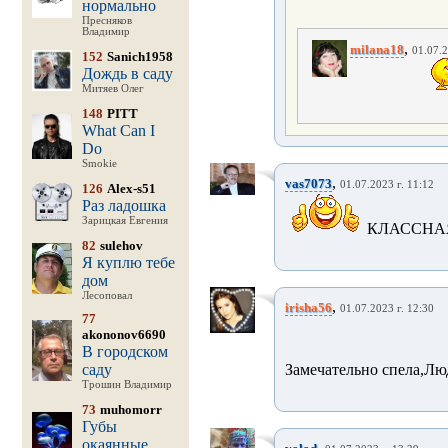
нормально
Пресняков
Владимир
,
milana18
01.07.2
152
Sanich1958
Дождь в саду
Митяев Олег
148
PITT
What Can I
Do
Smokie
,
vas7073
01.07.2023 г. 11:12
126
Alex-s51
Раз ладошка
Зарицкая Евгения
КЛАССНАЯ
82
sulehov
Я куплю тебе
дом
Лесоповал
,
irisha56
01.07.2023 г. 12:30
77
akononov6690
В городском
саду
Замечательно спела,Лю
Трошин Владимир
73
muhomorr
Губы
окаянные
,