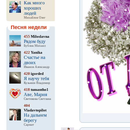
Как много
хороших
людей
Михайлов Олег
Песня недели
455
Miloslavna
Рядом буду
Бублик Михаил
422
Yanika
Счастье на
двоих
Иванов Александр
420
igorded
Я научу тебя
Кузьмин Владимир
418
tumantho1
Аве, Мария
Светикова Светлана
404
Vladavtopilot
На дальнем
берегу
Сармат