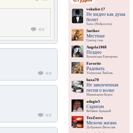
vokalist-17
Не видно как душа
болит
Suno (Нейросеть)
Surikov
Местные
Сектор газа
Angela1968
Поздно
Бужинская Екатерина
Favorite
Радовать
Успенская Любовь
baxa70
Не законченная
песня о волке
Мамажанов Борис
adagio5
Скрипач
Кобяков Аркадий
TeoZorro
Мелочи жизни
Добрынин Вячеслав