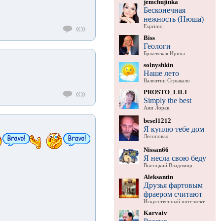
jemchujinka
Бесконечная
нежность (Нюша)
Esprimo
Biss
Геологи
Бржевская Ирина
solnyshkin
Наше лето
Валентин Стрыкало
PROSTO_LILI
Simply the best
Ани Лорак
besel1212
Я куплю тебе дом
Лесоповал
Nissan66
Я несла свою беду
Высоцкий Владимир
Aleksantin
Друзья фартовым
фраером считают
Искусственный интеллект
Karvaiv