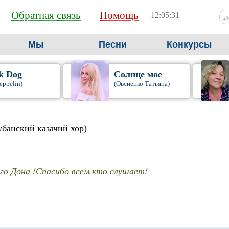
Обратная связь
Помощь
12:05:32
Мы
Песни
Конкурсы
k Dog
Солнце мое
eppelin)
(Овсиенко Татьяна)
убанский казачий хор)
го Дона !Спасибо всем,кто слушает!