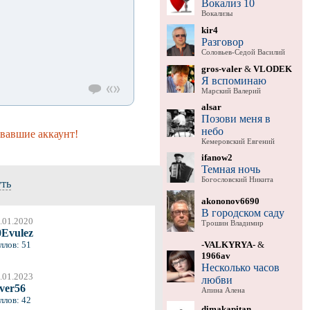
Вокализ 10
Вокализы
kir4
Разговор
Соловьев-Седой Василий
gros-valer
&
VLODEK
Я вспоминаю
Марский Валерий
alsar
Позови меня в
небо
вавшие аккаунт!
Кемеровский Евгений
ifanow2
Темная ночь
Богословский Никита
уть
akononov6690
В городском саду
.01.2020
Трошин Владимир
0Evulez
-VALKYRYA-
&
ллов: 51
1966av
Несколько часов
.01.2023
любви
ever56
Апина Алена
ллов: 42
dimakapitan