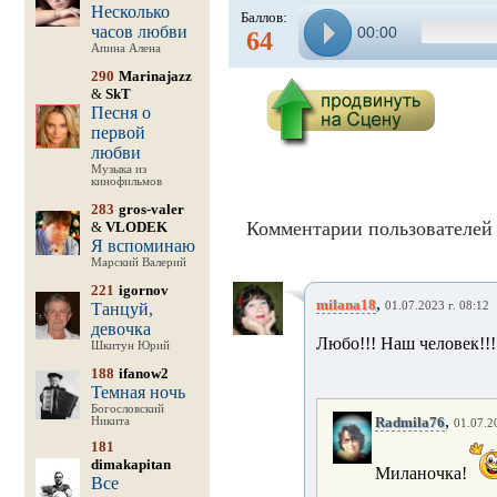
Несколько
Баллов:
часов любви
00:00
64
Апина Алена
290
Marinajazz
&
SkT
Песня о
первой
любви
Музыка из
кинофильмов
283
gros-valer
Комментарии пользователей 
&
VLODEK
Я вспоминаю
Марский Валерий
221
igornov
,
milana18
Танцуй,
01.07.2023 г. 08:12
девочка
Любо!!! Наш человек!!!
Шкитун Юрий
188
ifanow2
Темная ночь
Богословский
,
Radmila76
Никита
01.07.2
181
dimakapitan
Миланочка!
Все