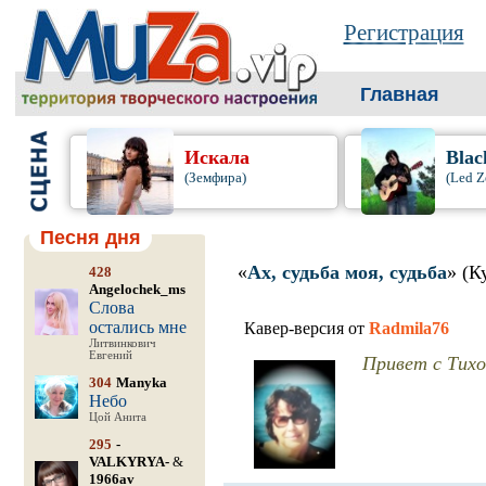
Регистрация
Главная
Искала
Blac
(Земфира)
(Led Z
Песня дня
«
Ах, судьба моя, судьба
» (К
428
Angelochek_ms
Слова
остались мне
Кавер-версия от
Radmila76
Литвинкович
Евгений
Привет с Тихо
304
Manyka
Небо
Цой Анита
295
-
VALKYRYA-
&
1966av