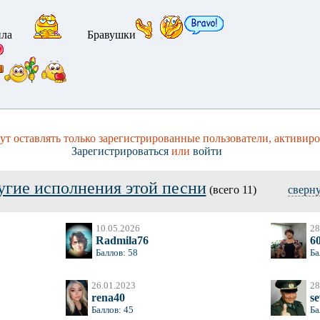
ла
Бравушки
т оставлять только зарегистрированные пользователи, активиро
Зарегистрироваться
или
войти
угие исполнения этой песни
(всего 11)
сверн
10.05.2026
28
Radmila76
6
Баллов: 58
Ба
26.01.2023
28
rena40
s
Баллов: 45
Ба