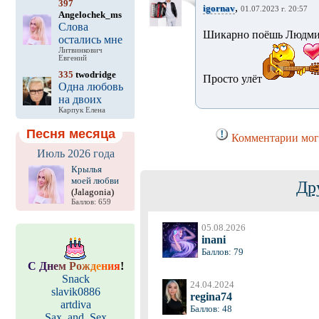
397
,
igornav
01.07.2023 г. 20:57
Angelochek_ms
Слова
Шикарно поёшь Людми
остались мне
Литвинкович
Евгений
335
twodridge
Просто улёт
Одна любовь
на двоих
Карпук Елена
Песня месяца
Комментарии могу
Июль 2026 года
Крылья
моей любви
Др
(Jalagonia)
Баллов: 659
05.08.2026
inani
Баллов: 79
С
Д
н
е
м
Р
о
ж
д
е
н
и
я
!
Snack
24.04.2024
slavik0886
regina74
artdiva
Баллов: 48
Sax_and_Sex