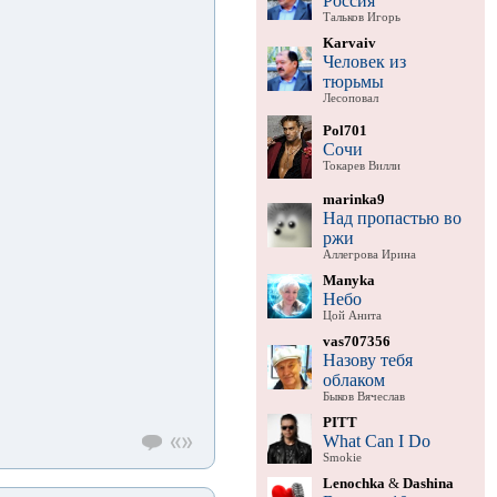
Россия
Тальков Игорь
Karvaiv
Человек из
тюрьмы
Лесоповал
Pol701
Сочи
Токарев Вилли
marinka9
Над пропастью во
ржи
Аллегрова Ирина
Manyka
Небо
Цой Анита
vas707356
Назову тебя
облаком
Быков Вячеслав
PITT
What Can I Do
Smokie
Lenochka
&
Dashina