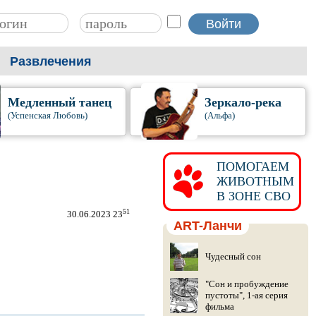
Развлечения
Медленный танец
Зеркало-река
(Успенская Любовь)
(Альфа)
ПОМОГАЕМ
ЖИВОТНЫМ
В ЗОНЕ СВО
51
30.06.2023 23
ART-Ланчи
Чудесный сон
"Сон и пробуждение
пустоты", 1-ая серия
фильма