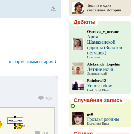
Тысяча и одна
счастливая История
Дебюты
Ostrova_v_oceane
Ария
Шамаханской
царицы (Золотой
петушок)
Оперные
к форме комментария
↓
Aleksandr_Lepehin
Летние ночи
Ласковый май
Rainbow12
Your shadow
Dark Soul Blues
Случайная запись
gell
Гроздья рябины
Цыганова Вика
Студия