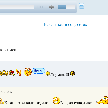
00:00
Поделиться в соц. сетях
к записи:
Людмила!!!
023 г. 09:59
Казак казака видит издалека!
Ваш,конечно,-навеки!