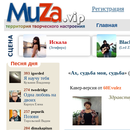
Регистрация
Главная
Искала
Blac
(Земфира)
(Led Z
Песня дня
«
Ах, судьба моя, судьба
» 
393
igorded
Я научу тебя
Кузьмин Владимир
Кавер-версия от
60Evulez
274
twodridge
Одна любовь на
Здравству
двоих
Карпук Елена
257
popurik
Позови
Тирольский Вадим
204
dimakapitan