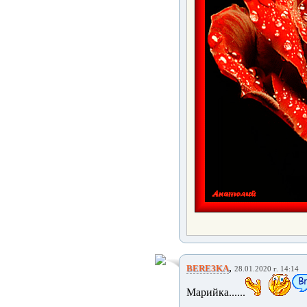
,
BERE3KA
28.01.2020 г. 14:14
Марийка......