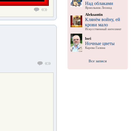
Над облаками
Ярмольник Леонид
Aleksantin
Клянём войну, ей
крови мало
Искусственный интеллект
lori
Ночные цветы
Карева Галина
Все записи