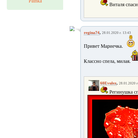
Painka
Виталя спаси
,
regina74
28.01.2020 г. 13:43
Привет Мариечка.
Классно спела, милая.
,
60Evulez
28.01.2020 г
Регинушка с