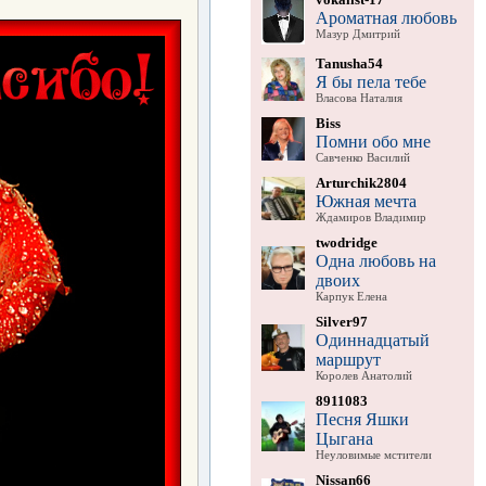
Ароматная любовь
Мазур Дмитрий
Tanusha54
Я бы пела тебе
Власова Наталия
Biss
Помни обо мне
Савченко Василий
Arturchik2804
Южная мечта
Ждамиров Владимир
twodridge
Одна любовь на
двоих
Карпук Елена
Silver97
Одиннадцатый
маршрут
Королев Анатолий
8911083
Песня Яшки
Цыгана
Неуловимые мстители
Nissan66