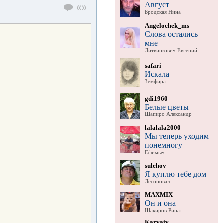
Август
Бродская Нина
Angelochek_ms
Слова остались
мне
Литвинкович Евгений
safari
Искала
Земфира
gdi1960
Белые цветы
Шапиро Александр
lalalala2000
Мы теперь уходим
понемногу
Ефимыч
sulehov
Я куплю тебе дом
Лесоповал
MAXMIX
Он и она
Шакиров Ринат
Karvaiv