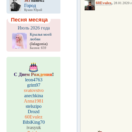
363
ifanow2
,
60Evulez
28.01.2020 г
Город
Кукин Юрий
Песня месяца
Июль 2026 года
Крылья моей
любви
(Jalagonia)
Баллов: 659
С
Д
н
е
м
Р
о
ж
д
е
н
и
я
!
leon4763
grim97
svatovstvo
anechkina
Anna1981
stelszipo
Drozd
60Evulez
BibiKing70
ivasyuk