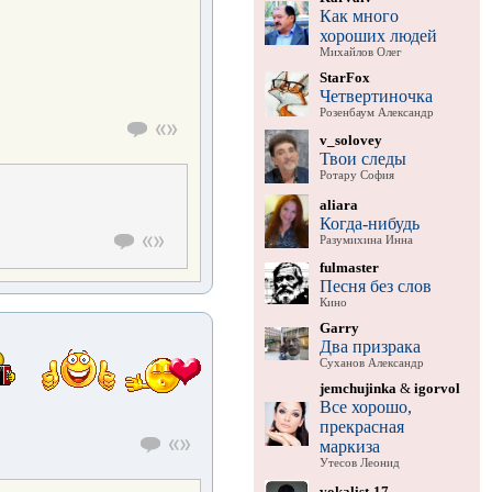
Как много
хороших людей
Михайлов Олег
StarFox
Четвертиночка
Розенбаум Александр
v_solovey
Твои следы
Ротару София
aliara
Когда-нибудь
Разумихина Инна
fulmaster
Песня без слов
Кино
Garry
Два призрака
Суханов Александр
jemchujinka
&
igorvol
Все хорошо,
прекрасная
маркиза
Утесов Леонид
vokalist-17