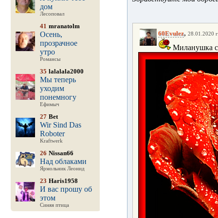
дом
Лесоповал
41
mranatolm
,
60Evulez
Осень,
28.01.2020 г
прозрачное
Миланушка с
утро
Романсы
35
lalalala2000
Мы теперь
уходим
понемногу
Ефимыч
27
Bet
Wir Sind Das
Roboter
Kraftwerk
26
Nissan66
Над облаками
Ярмольник Леонид
23
Haris1958
И вас прошу об
этом
Синяя птица