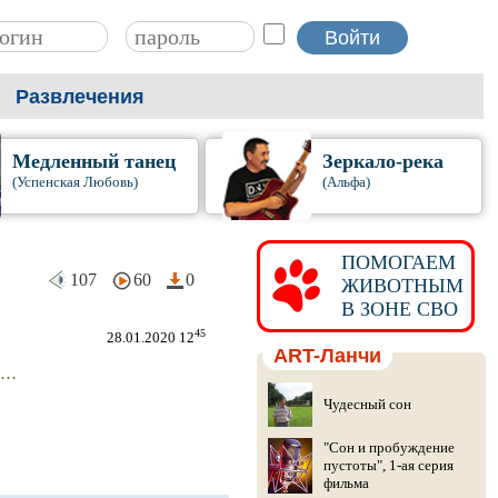
Развлечения
Медленный танец
Зеркало-река
(Успенская Любовь)
(Альфа)
ПОМОГАЕМ
107
60
0
ЖИВОТНЫМ
В ЗОНЕ СВО
45
28.01.2020 12
ART-Ланчи
..
Чудесный сон
"Сон и пробуждение
пустоты", 1-ая серия
фильма