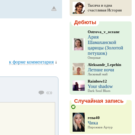
Тысяча и одна
счастливая История
Дебюты
Ostrova_v_oceane
Ария
Шамаханской
царицы (Золотой
петушок)
Оперные
к форме комментария
↓
Aleksandr_Lepehin
Летние ночи
Ласковый май
Rainbow12
Your shadow
Dark Soul Blues
Случайная запись
rena40
Чика
Пирожков Артур