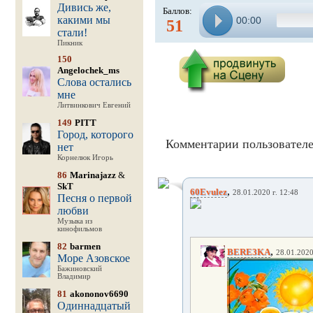
Дивись же,
Баллов:
какими мы
00:00
51
стали!
Пикник
150
Angelochek_ms
Слова остались
мне
Литвинкович Евгений
149
PITT
Город, которого
Комментарии пользователе
нет
Корнелюк Игорь
86
Marinajazz
&
SkT
,
60Evulez
28.01.2020 г. 12:48
Песня о первой
любви
Музыка из
кинофильмов
82
barmen
,
BERE3KA
28.01.2020
Море Азовское
Бажиновский
Владимир
81
akononov6690
Одиннадцатый