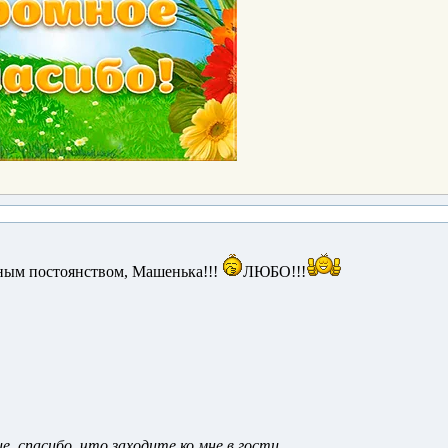
дным постоянством, Машенька!!!
ЛЮБО!!!
, спасибо, что заходите ко мне в гости....