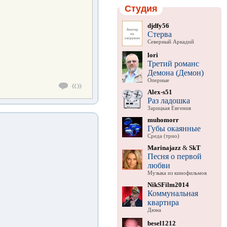
Студия
djdfy56
Стерва
Северный Аркадий
lori
Третий романс
Демона (Демон)
Оперные
Alex-s51
Раз ладошка
Зарицкая Евгения
muhomorr
Губы окаянные
Среда (трио)
Marinajazz
&
SkT
Песня о первой
любви
Музыка из кинофильмов
NikSFilm2014
Коммунальная
квартира
Дюна
besel1212