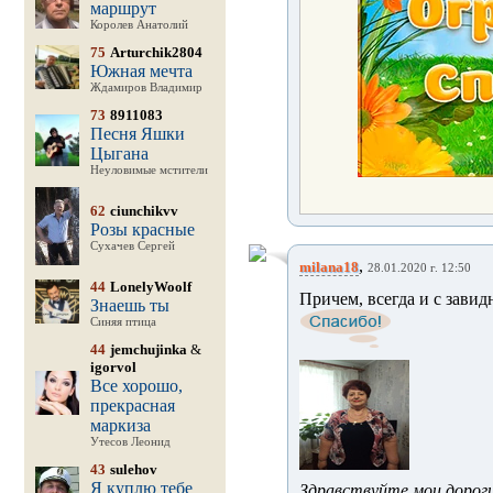
маршрут
Королев Анатолий
75
Arturchik2804
Южная мечта
Ждамиров Владимир
73
8911083
Песня Яшки
Цыгана
Неуловимые мстители
62
ciunchikvv
Розы красные
Сухачев Сергей
,
milana18
28.01.2020 г. 12:50
44
LonelyWoolf
Причем, всегда и с зави
Знаешь ты
Синяя птица
44
jemchujinka
&
igorvol
Все хорошо,
прекрасная
маркиза
Утесов Леонид
43
sulehov
Я куплю тебе
Здравствуйте мои дорогие