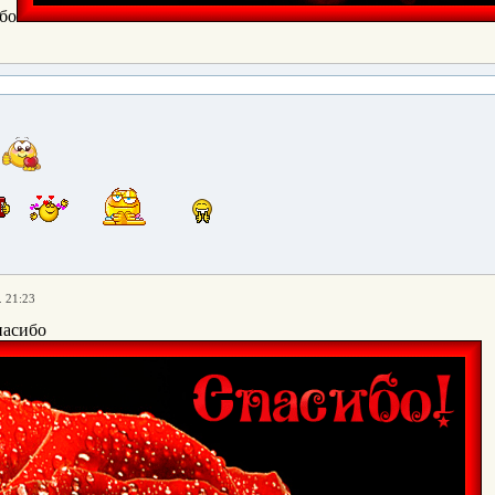
бо
. 21:23
пасибо