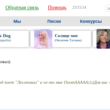
Обратная связь
Помощь
23:15:15
Мы
Песни
Конкурсы
k Dog
Солнце мое
eppelin)
(Овсиенко Татьяна)
овал)
 поет "Лесоповал" и че-то мне ОхотААААА))))Для вас м