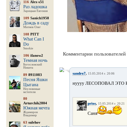
116
Alex-s51
Раз ладошка
Зарицкая Евгения
109
Sanich1958
Дождь в саду
Митяев Олег
108
PITT
What Can I
Do
Smokie
Комментарии пользователей 
106
ifanow2
Темная ночь
Богословский
Никита
,
sandro7
15.05.2014 г. 20:06
89
8911083
Песня Яшки
нуууу ЛЕСОПОВАЛ ЭТО К
Цыгана
Неуловимые
мстители
80
,
Arturchik2804
prios
15.05.2014 г. 20:21
Южная мечта
Ждамиров
Саня
Владимир
63
sulehov