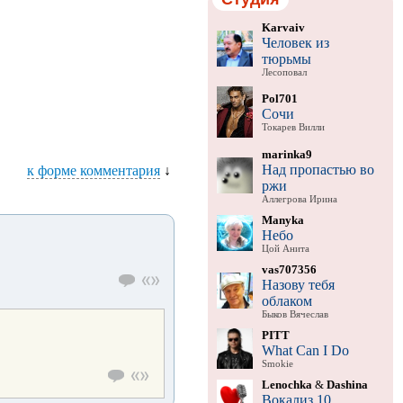
Karvaiv
Человек из
тюрьмы
Лесоповал
Pol701
Сочи
Токарев Вилли
marinka9
Над пропастью во
к форме комментария
↓
ржи
Аллегрова Ирина
Manyka
Небо
Цой Анита
vas707356
Назову тебя
облаком
Быков Вячеслав
PITT
What Can I Do
Smokie
Lenochka
&
Dashina
Вокализ 10