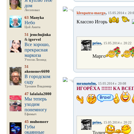
Я куплю тебе
дом
Лесоповал
,
kleopatra-margo
15.05.2014 г. 20:
63
Manyka
Классно Игорь
Небо
Цой Анита
51
jemchujinka
&
igorvol
,
prios
15.05.2014 г. 20:22
Все хорошо,
прекрасная
маркиза
Марго
Утесов Леонид
51
akononov6690
В городском
саду
,
mranatolm
15.05.2014 г. 20:08
Трошин Владимир
ИГОРЁХА !!!!!!! КА ВС
47
lalalala2000
Мы теперь
уходим
понемногу
Ефимыч
45
muhomorr
,
prios
15.05.2014 г. 20:22
Губы
окаянные
Толич