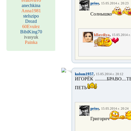
svatovstvo
,
prios
15.05.2014 г. 20:23
anechkina
Anna1981
Солнышко
stelszipo
Drozd
60Evulez
BibiKing70
,
kllavdiya
15.05.2014 г.
ivasyuk
Painka
,
kolom1957
15.05.2014 г. 20:12
ИГОРЁК ..........БРАВ
ПЕТЬ
,
prios
15.05.2014 г. 20:24
Григорич