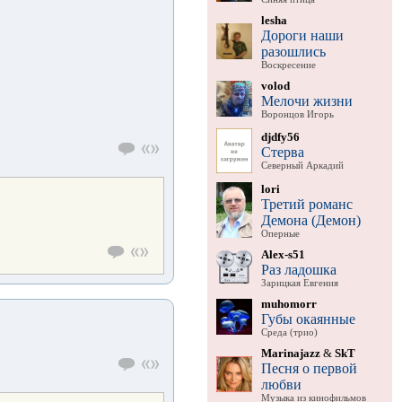
lesha
Дороги наши
разошлись
Воскресение
volod
Мелочи жизни
Воронцов Игорь
djdfy56
Стерва
Северный Аркадий
lori
Третий романс
Демона (Демон)
Оперные
Alex-s51
Раз ладошка
Зарицкая Евгения
muhomorr
Губы окаянные
Среда (трио)
Marinajazz
&
SkT
Песня о первой
любви
Музыка из кинофильмов