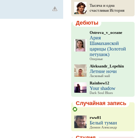
Тысяча и одна
счастливая История
Дебюты
Ostrova_v_oceane
Ария
Шамаханской
царицы (Золотой
петушок)
Оперные
Aleksandr_Lepehin
Летние ночи
Ласковый май
Rainbow12
Your shadow
Dark Soul Blues
Случайная запись
rww01
Белый туман
Дюмин Александр
Студия