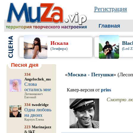
Регистрация
Главная
Искала
Blac
(Земфира)
(Led Z
Песня дня
«
Москва - Петушки
» (Лесоп
334
Angelochek_ms
Слова
остались мне
Кавер-версия от
prios
Литвинкович
Евгений
Смотрю люд
334
twodridge
Одна любовь
на двоих
Карпук Елена
223
Marinajazz
&
SkT