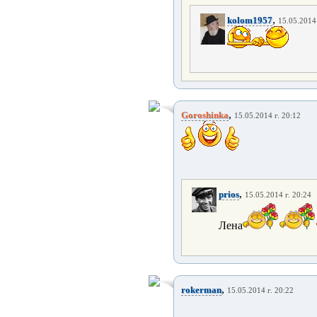
,
kolom1957
15.05.2014 
,
Goroshinka
15.05.2014 г. 20:12
,
prios
15.05.2014 г. 20:24
Лена
,
rokerman
15.05.2014 г. 20:22