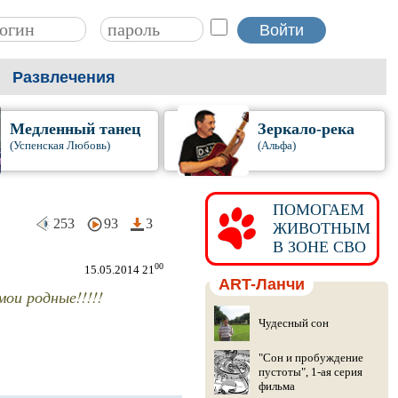
Развлечения
Медленный танец
Зеркало-река
(Успенская Любовь)
(Альфа)
ПОМОГАЕМ
253
93
3
ЖИВОТНЫМ
В ЗОНЕ СВО
00
15.05.2014 21
ART-Ланчи
ои родные!!!!!
Чудесный сон
"Сон и пробуждение
пустоты", 1-ая серия
фильма