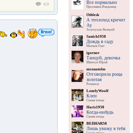
Все нормально
Пресняков Владимир
Otblesk
А теплоход кричит
Ау
Золотухин Валерий
Sanich1958
Дождь в саду
Митяев Олег
igornov
Танцуй, девочка
Шкитун Юрий
mranatolm
Отговорила роща
золотая
Романсы
LonelyWoolf
Клен
Синяя птица
Haris1958
Когда-нибудь
Синяя птица
BEDHAR58
Лишь увижу я тебя
Синяя птица