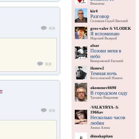
Вокализы
kir4
Разговор
Соловьев-Седой Василий
gros-valer
&
VLODEK
Я вспоминаю
Марский Валерий
alsar
Позови меня в
небо
Кемеровский Евгений
ifanow2
Темная ночь
Богословский Никита
akononov6690
!
В городском саду
Трошин Владимир
-VALKYRYA-
&
1966av
Несколько часов
любви
Апина Алена
dimakapitan