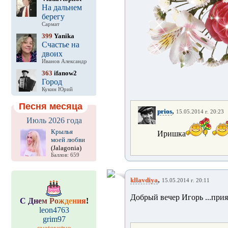
На дальнем
берегу
Сармат
399
Yanika
Счастье на
двоих
Иванов Александр
363
ifanow2
Город
Кукин Юрий
Песня месяца
,
prios
15.05.2014 г. 20:23
Июль 2026 года
Крылья
Иришка
моей любви
(Jalagonia)
Баллов: 659
,
kllavdiya
15.05.2014 г. 20:11
Добрый вечер Игорь ...при
С
Д
н
е
м
Р
о
ж
д
е
н
и
я
!
leon4763
grim97