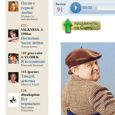
Песня о
Баллов:
00:00
первой
91
любви
Музыка из
кинофильмов
175
-
VALKYRYA-
&
1966av
Несколько
часов любви
Апина Алена
169
gros-valer
&
VLODEK
Я вспоминаю
Марский Валерий
164
igornov
Танцуй,
девочка
Шкитун Юрий
126
dimakapitan
Все
нормально
Пресняков
Владимир