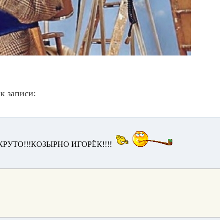
к записи:
РУТО!!!КОЗЫРНО ИГОРЁК!!!!