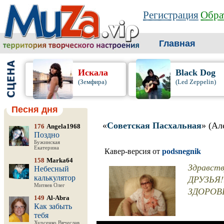
Регистрация
Обра
Главная
Искала
Black Dog
(Земфира)
(Led Zeppelin)
Песня дня
«
Советская Пасхальная
» (А
176
Angela1968
Поздно
Бужинская
Екатерина
Кавер-версия от
podsnegnik
158
Marka64
Здравст
Небесный
ДРУЗЬЯ!!
калькулятор
Митяев Олег
ЗДОРОВ
149
Al-Abra
Как забыть
тебя
Хурсенко Вячеслав