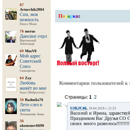
87
Arturchik2804
Спи, моя
П
о
д
а
р
к
и
:
нежность
Dance Music
76
merus
Дансинг-герл
Вертинский
Александр
69
MusV0
Мой адрес
Советский
Союз
Самоцветы
64
Zay
Комментарии пользователей к 
Любовь
живёт во мне
Suno (Нейросеть)
Страницы:
1
2
56
Radmila76
Лето слез и
,
UJKJC46
29.04.2019 г. 21:23
света
Василий и Ирина, здравству
Литвиненко Анна
Праздником Вас Друзья СО
56
своих много развелось!!!!!!
akononov6690