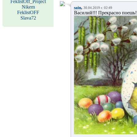
FeklistOff_Project
Nikem
,
sain
30.04.2019 г. 02:49
FeklistOFF
Василий!!! Прекрасно поешь!!
Slava72