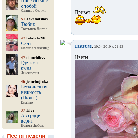
Повезло мне
с тобой
Одинцов Сергей
Привет!
51
Jekabolshoy
Тюбик
Третьяков Виктор
47
lalalala2000
Саня
,
UJKJC46
29.04.2019 г. 21:23
Маршал Александр
Цветы 
47
ciunchikvv
Где же ты
была
Лейся песня
46
jemchujinka
Бесконечная
нежность
(Нюша)
Esprimo
37
Elvi
А сердце
верит
Попова Любовь
Песня недели