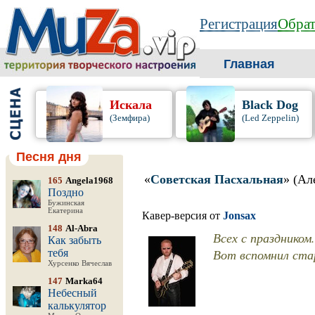
Регистрация
Обрат
Главная
Искала
Black Dog
(Земфира)
(Led Zeppelin)
Песня дня
«
Советская Пасхальная
» (А
165
Angela1968
Поздно
Бужинская
Екатерина
Кавер-версия от
Jonsax
148
Al-Abra
Всех с праздником.
Как забыть
Вот вспомнил стар
тебя
Хурсенко Вячеслав
147
Marka64
Небесный
калькулятор