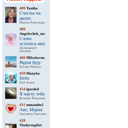
489
Yanika
Счастье на
двоих
Иванов Александр
480
Angelochek_ms
Слова
остались мне
Литвинкович
Евгений
466
Miloslavna
Рядом буду
Бублик Михаил
459
Manyka
Небо
Цой Анита
454
igorded
Я научу тебя
Кузьмин Владимир
431
tumantho1
Аве, Мария
Светикова Светлана
428
Vladavtopilot