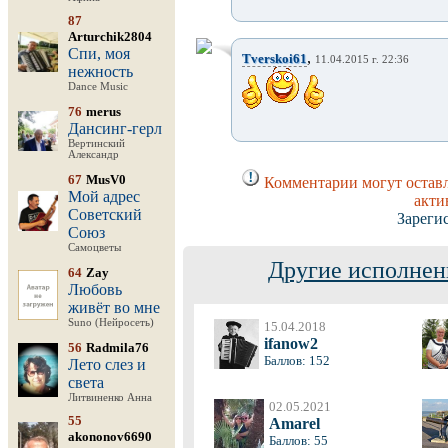
87
Arturchik2804
Спи, моя
,
Tverskoi61
11.04.2015 г. 22:36
нежность
Dance Music
76
merus
Дансинг-герл
Вертинский
Александр
67
MusV0
Комментарии могут оставл
Мой адрес
акти
Советский
Зареги
Союз
Самоцветы
Другие исполнен
64
Zay
Любовь
живёт во мне
Suno (Нейросеть)
15.04.2018
ifanow2
56
Radmila76
Баллов: 152
Лето слез и
света
Литвиненко Анна
02.05.2021
55
Amarel
akononov6690
Баллов: 55