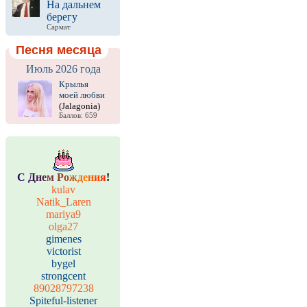
На дальнем
берегу
Сармат
Песня месяца
Июль 2026 года
Крылья
моей любви
(Jalagonia)
Баллов: 659
С
Д
н
е
м
Р
о
ж
д
е
н
и
я
!
kulav
Natik_Laren
mariya9
olga27
gimenes
victorist
bygel
strongcent
89028797238
Spiteful-listener