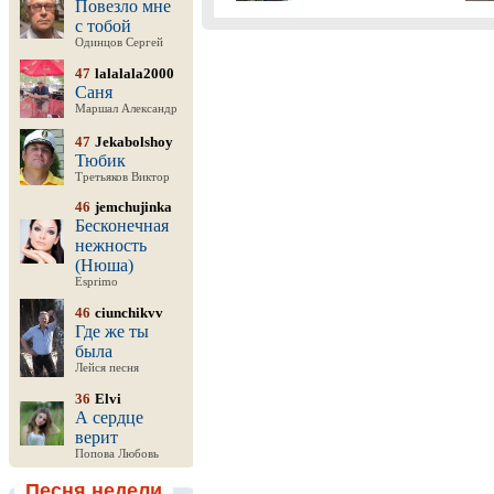
Повезло мне
с тобой
Одинцов Сергей
47
lalalala2000
Саня
Маршал Александр
47
Jekabolshoy
Тюбик
Третьяков Виктор
46
jemchujinka
Бесконечная
нежность
(Нюша)
Esprimo
46
ciunchikvv
Где же ты
была
Лейся песня
36
Elvi
А сердце
верит
Попова Любовь
Песня недели