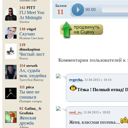
Митяев Олег
Баллов:
142
PITT
00:00
11
I'Ll Meet You
At Midnight
Smokie
130
vitgol
Скучаю
Исакова Светлана
129
dimakapitan
Чистый лист
Нэнси
Комментарии пользователей к 
114
serweb
Ах, судьба
моя, злодейка
,
evgecha
Трегубов Виктор
11.04.2015 г. 10:14
111
ptica
Тёзка ! Полный отпад! П
Ты мне не
снишься
Поющие гитары
92
Galina_
&
,
soul_sv
Grafinia
11.04.2015 г. 18:02
Женская
Женя, классная песенка....
дружба
Афина