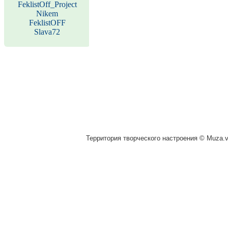
FeklistOff_Project
Nikem
FeklistOFF
Slava72
Территория творческого настроения © Muza.vi