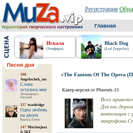
Регистрация
Обра
Главная
Искала
Black Dog
(Земфира)
(Led Zeppelin)
Песня дня
«
The Fantom Of The Opera (
398
Angelochek_ms
Слова
остались мне
Кавер-версия от
Phoenix-13
Литвинкович
Евгений
Всех приветс
357
twodridge
Для вас,доро
Одна любовь
композиция с 
на двоих
микрофона.Сп
Карпук Елена
247
Marinajazz
&
SkT