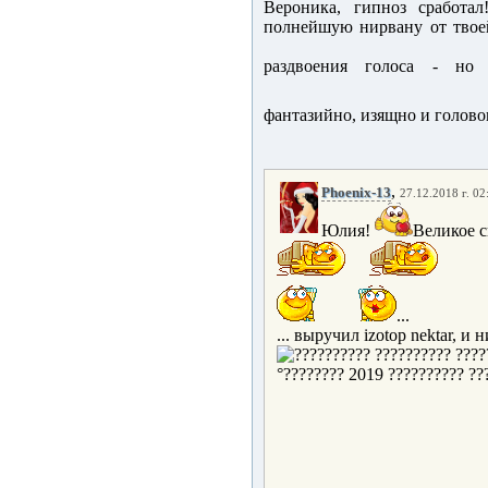
Вероника, гипноз сработал
полнейшую нирвану от твоей
раздвоения голоса - но 
фантазийно, изящно и голов
,
Phoenix-13
27.12.2018 г. 02
Юлия!
Великое с
...
... выручил izotop nektar, и