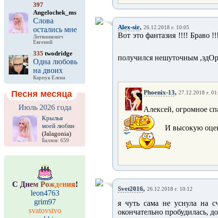
397
Angelochek_ms
Слова
,
Alex-sir
26.12.2018 г. 10:05
остались мне
Вот это фантазия !!!! Браво 
Литвинкович
Евгений
335
twodridge
получился нешуточным ,здОро
Одна любовь
на двоих
Карпук Елена
,
Phoenix-13
Песня месяца
27.12.2018 г. 01
Июль 2026 года
Алексей, огромное сп
Крылья
моей любви
И высокую оце
(Jalagonia)
Баллов: 659
С
Д
н
е
м
Р
о
ж
д
е
н
и
я
!
,
Svet2016
26.12.2018 г. 10:12
leon4763
grim97
я чуть сама не уснула на с
svatovstvo
окончательно пробудилась, до 