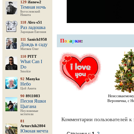
129
ifanow2
Темная ночь
Богословский
Никита
118
Alex-s51
Раз ладошка
Зарицкая Евгения
111
Sanich1958
П
о
д
а
р
к
и
:
Дождь в саду
Митяев Олег
110
PITT
What Can I
Do
Smokie
92
Manyka
Небо
Цой Анита
90
8911083
Неиссякаемом
Песня Яшки
Вероничка, с Н
Цыгана
Неуловимые
мстители
Комментарии пользователей к 
81
Arturchik2804
Южная мечта
Страницы:
1
2