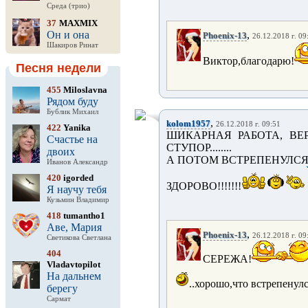
Среда (трио)
37
MAXMIX
Он и она
,
Phoenix-13
26.12.2018 г. 09
Шакиров Ринат
Виктор,благодарю!
Песня недели
455
Miloslavna
Рядом буду
Бублик Михаил
,
kolom1957
26.12.2018 г. 09:51
422
Yanika
ШИКАРНАЯ РАБОТА, ВЕРО
Счастье на
СТУПОР........
двоих
А ПОТОМ ВСТРЕПЕНУЛСЯ И
Иванов Александр
420
igorded
ЗДОРОВО!!!!!!!
Я научу тебя
Кузьмин Владимир
418
tumantho1
Аве, Мария
,
Phoenix-13
26.12.2018 г. 09
Светикова Светлана
404
СЕРЕЖА!
Vladavtopilot
На дальнем
..хорошо,что встрепенулся
берегу
Сармат