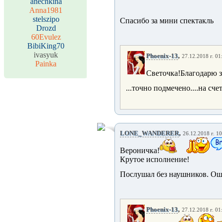
anechkina
Anna1981
stelszipo
Спасибо за мини спектакль
Drozd
60Evulez
BibiKing70
ivasyuk
,
Phoenix-13
27.12.2018 г. 01
Painka
Светочка!Благодарю з
...точно подмечено....на сче
,
LONE_WANDERER
26.12.2018 г. 1
Вероничка!
Крутое исполнение!
Послушал без наушников. Ош
,
Phoenix-13
27.12.2018 г. 01