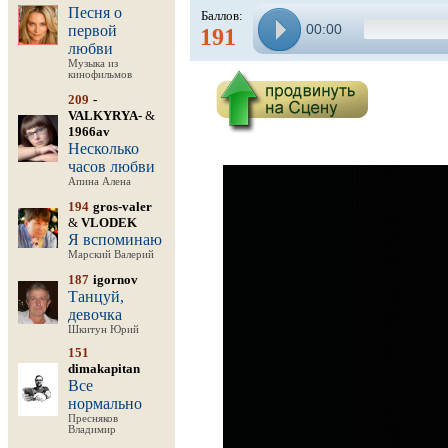
Песня о
Баллов:
00:00
первой
191
любви
Музыка из
кинофильмов
209
-
VALKYRYA-
&
1966av
Несколько
часов любви
Апина Алена
194
gros-valer
&
VLODEK
Я вспоминаю
Марский Валерий
187
igornov
Танцуй,
девочка
Шкитун Юрий
151
dimakapitan
Все
нормально
Пресняков
Владимир