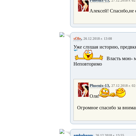
Phoenix-13
27.12.2018 г. 02
Алексей! Спасибо,не 
,
sOle
26.12.2018 г. 13:08
Уже слушая историю, предвкк
Власть мою- 
Неповторимо
,
Phoenix-13
27.12.2018 г. 02
Оля!
Огромное спасибо за вниман
,
amkokorev
26.12.2018 г. 13:55