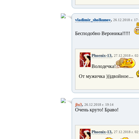
,
vladimir_sholkunov
26.12.2018 г. 17
Бесподобно Вероника!!!!!
,
Phoenix-13
27.12.2018 г. 02
Володечка!
От мужичка )))двойное....
,
jlu3
26.12.2018 г. 19:14
Очень круто! Браво!
,
Phoenix-13
27.12.2018 г. 02