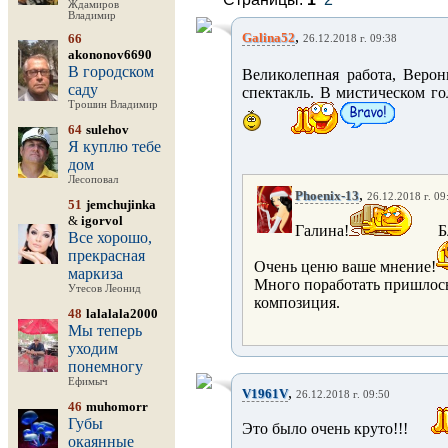
Ждамиров
Владимир
,
Galina52
66
26.12.2018 г. 09:38
akononov6690
В городском
Великолепная работа, Верон
саду
спектакль. В мистическом го
Трошин Владимир
64
sulehov
Я куплю тебе
дом
Лесоповал
,
Phoenix-13
26.12.2018 г. 09
51
jemchujinka
&
igorvol
Галина!
Б
Все хорошо,
прекрасная
Очень ценю ваше мнение!
маркиза
Много поработать пришлось
Утесов Леонид
композиция.
48
lalalala2000
Мы теперь
уходим
понемногу
Ефимыч
,
V1961V
26.12.2018 г. 09:50
46
muhomorr
Губы
Это было очень круто!!!
окаянные