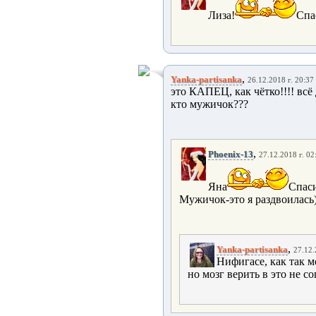
Лиза!
Спа
,
Yanka-partisanka
26.12.2018 г. 20:37
это КАПЕЦ, как чётко!!!! всё
кто мужичок???
,
Phoenix-13
27.12.2018 г. 02
Яна
Спаси
Мужичок-это я раздвоилась)
,
Yanka-partisanka
27.12.
Нифигасе, как так м
но мозг верить в это не с