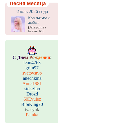
Песня месяца
Июль 2026 года
Крылья моей
любви
(Jalagonia)
Баллов: 659
С
Д
н
е
м
Р
о
ж
д
е
н
и
я
!
leon4763
grim97
svatovstvo
anechkina
Anna1981
stelszipo
Drozd
60Evulez
BibiKing70
ivasyuk
Painka