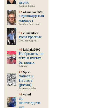
двоих
Карпук Елена
62
akononov6690
Одиннадцатый
маршрут
Королев Анатолий
51
ciunchikvv
Розы красные
Сухачев Сергей
49
lalalala2000
Не бродить, не
мять в кустах
багряных
Ефимыч
47
Spev
Чапаев и
Пустота
(роман)
Разные судьбы
46
volod
До
шестнадцати
лет