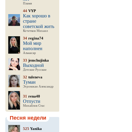
Пламя
44
VYP
Как хорошо в
стране
советской жить
Кочетков Михаил
34
regina74
Мой мир
наполнен
Алькасар
33
jemchujinka
Выходной
Детские Русские
32
tuleneva
Туман
Эгромжан Александр
31
rena40
Отпусти
Михайлов Стас
Песня недели
525
Yanika