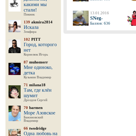
какими мы
стали!
13.01.2016
Пикник
SNeg-
139
akmira2814
Баллов: 636
Искала
Земфира
102
PITT
Город, которого
нет
Корнелюк Игорь
87
muhomorr
Мне одиноко,
детка
Кузьмин Владимир
71
milana18
Там, где клён
шумит
Дроздов Сергей
70
barmen
Море Азовское
Бажиновский
Владимир
66
twodridge
Одна любовь на