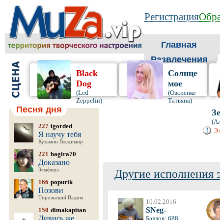
Регистрация
Обра
Главная
Развлечения
Black
Солнце
Dog
мое
(Led
(Овсиенко
Zeppelin)
Татьяна)
Песня дня
З
(А
227
igorded
Эт
Я научу тебя
Кузьмин Владимир
221
bagira70
Доказано
Земфира
Другие исполнения 
166
popurik
Позови
Тирольский Вадим
10.02.2016
SNeg-
150
dimakapitan
Дивись же,
Баллов: 688