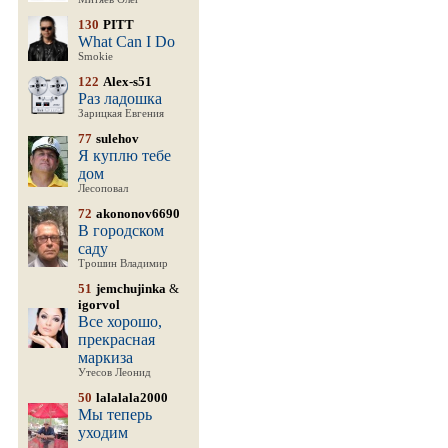
130
PITT
What Can I Do
Smokie
122
Alex-s51
Раз ладошка
Зарицкая Евгения
77
sulehov
Я куплю тебе
дом
Лесоповал
72
akononov6690
В городском
саду
Трошин Владимир
51
jemchujinka
&
igorvol
Все хорошо,
прекрасная
маркиза
Утесов Леонид
50
lalalala2000
Мы теперь
уходим