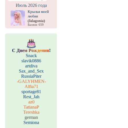
Июль 2026 года
Крылья моей
любви
(Jalagonia)
Баллов: 659
С
Д
н
е
м
Р
о
ж
д
е
н
и
я
!
Snack
slavik0886
artdiva
Sax_and_Sex
RussiaPiter
-GALYHMEN-
Alfia71
sportage81
Rest_Jah
az0
TatianaP
Tereshka
german
Semiona