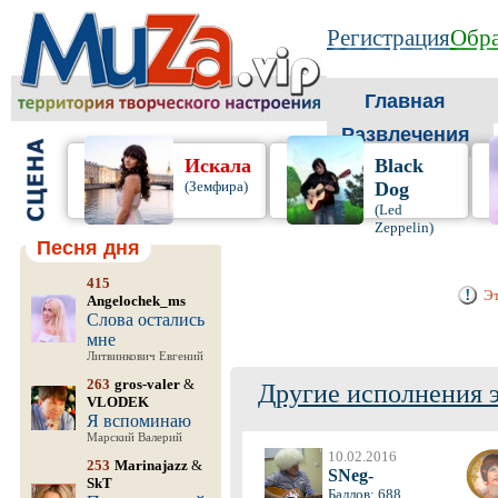
Регистрация
Обра
Главная
Развлечения
Искала
Black
(Земфира)
Dog
(Led
Zeppelin)
Песня дня
415
Эт
Angelochek_ms
Слова остались
мне
Литвинкович Евгений
263
gros-valer
&
Другие исполнения 
VLODEK
Я вспоминаю
Марский Валерий
10.02.2016
253
Marinajazz
&
SNeg-
SkT
Баллов: 688