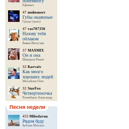
понемногу
Ефимыч
47
muhomorr
Губы окаянные
Среда (трио)
47
vas707356
Назову тебя
облаком
Быков Вячеслав
37
MAXMIX
Он и она
Шакиров Ринат
32
Karvaiv
Как много
хороших людей
Михайлов Олег
32
StarFox
Четвертиночка
Розенбаум Александр
Песня недели
455
Miloslavna
Рядом буду
Бублик Михаил