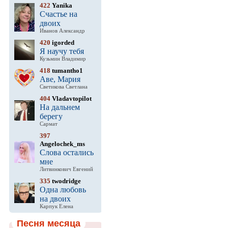
422
Yanika
Счастье на
двоих
Иванов Александр
420
igorded
Я научу тебя
Кузьмин Владимир
418
tumantho1
Аве, Мария
Светикова Светлана
404
Vladavtopilot
На дальнем
берегу
Сармат
397
Angelochek_ms
Слова остались
мне
Литвинкович Евгений
335
twodridge
Одна любовь
на двоих
Карпук Елена
Песня месяца