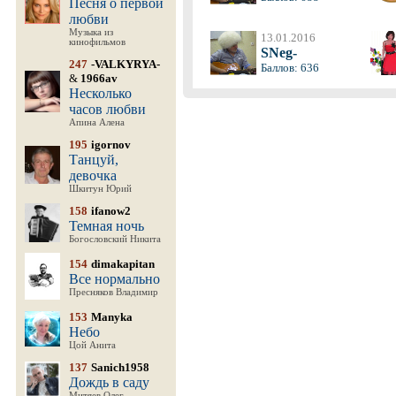
Песня о первой
любви
Музыка из
13.01.2016
кинофильмов
SNeg-
247
-VALKYRYA-
Баллов: 636
&
1966av
Несколько
часов любви
Апина Алена
195
igornov
Танцуй,
девочка
Шкитун Юрий
158
ifanow2
Темная ночь
Богословский Никита
154
dimakapitan
Все нормально
Пресняков Владимир
153
Manyka
Небо
Цой Анита
137
Sanich1958
Дождь в саду
Митяев Олег