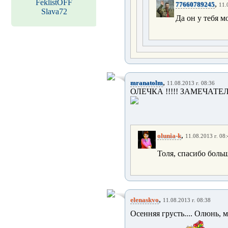
FeklistOFF
,
77660789245
11.
Slava72
Да он у тебя м
,
mranatolm
11.08.2013 г. 08:36
ОЛЕЧКА !!!!! ЗАМЕЧАТ
,
olunia-k
11.08.2013 г. 08:
Толя, спасибо боль
,
elenaskvo
11.08.2013 г. 08:38
Осенняя грусть.... Олюнь, 