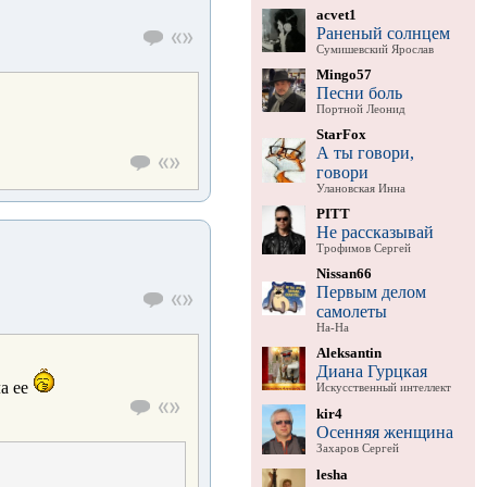
acvet1
Раненый солнцем
Сумишевский Ярослав
Mingo57
Песни боль
Портной Леонид
StarFox
А ты говори,
говори
Улановская Инна
PITT
Не рассказывай
Трофимов Сергей
Nissan66
Первым делом
самолеты
На-На
Aleksantin
Диана Гурцкая
а ее
Искусственный интеллект
kir4
Осенняя женщина
Захаров Сергей
lesha