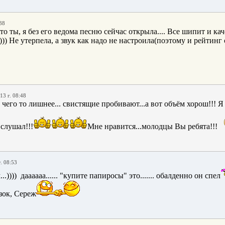
38
то ты, я без его ведома песню сейчас открыла.... Все шипит и ка
))))) Не утерпела, а звук как надо не настроила(поэтому и рейтинг
13 г. 08:48
 чего то лишнее... свистящие пробивают...а вот объём хорош!!! Я 
слушал!!!
Мне нравится...молодцы Вы ребята!!!
. 08:53
)))) даааааа...... "купите папиросы" это....... обалденно он спел
зок, Сереж