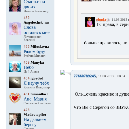
Счастье на
двоих
Иванов Александр
480
,
olunia-k
11.08.2013 г
Angelochek_ms
Ты права, в сер
Слова
остались мне
Литвинкович
Евгений
больше нравилось, но...
466
Miloslavna
Рядом буду
Бублик Михаил
459
Manyka
Небо
Цой Анита
,
77660789245
11.08.2013 г. 08:34
454
igorded
Я научу тебя
Кузьмин Владимир
Оль...очень красиво и душе
431
tumantho1
Аве, Мария
Светикова Светлана
Что Вы с Серёгой со ЗВУКОМ
428
Vladavtopilot
На дальнем
берегу
Сармат