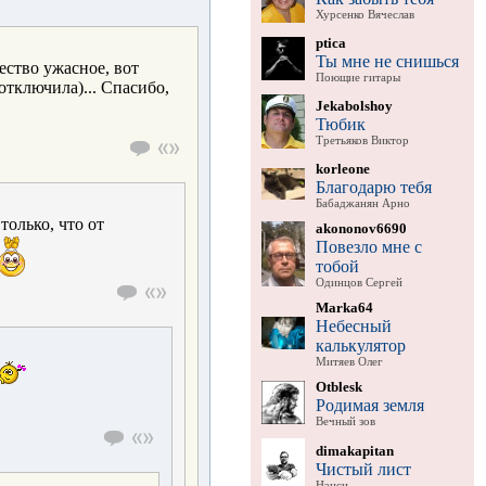
Хурсенко Вячеслав
ptica
Ты мне не снишься
чество ужасное, вот
Поющие гитары
 отключила)... Спасибо,
Jekabolshoy
Тюбик
Третьяков Виктор
korleone
Благодарю тебя
Бабаджанян Арно
только, что от
akononov6690
Повезло мне с
тобой
Одинцов Сергей
Marka64
Небесный
калькулятор
Митяев Олег
Otblesk
Родимая земля
Вечный зов
dimakapitan
Чистый лист
Нэнси