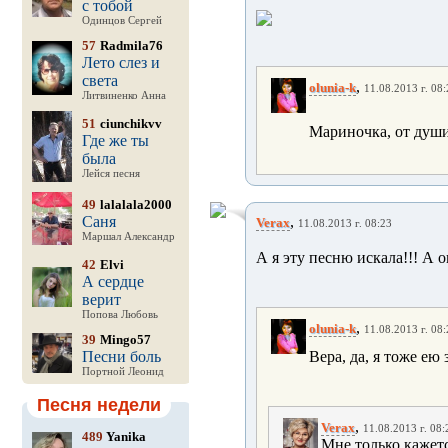
с тобой
Одинцов Сергей
57
Radmila76
Лето слез и
света
,
olunia-k
11.08.2013 г. 08:
Литвиненко Анна
51
ciunchikvv
Мариночка, от душ
Где же ты
была
Лейся песня
49
lalalala2000
Саня
,
Verax
11.08.2013 г. 08:23
Маршал Александр
А я эту песню искала!!! А он
42
Elvi
А сердце
верит
Попова Любовь
,
olunia-k
11.08.2013 г. 08:
39
Mingo57
Песни боль
Вера, да, я тоже ею
Портной Леонид
Песня недели
,
Verax
11.08.2013 г. 08:
489
Yanika
Мне только кажетс