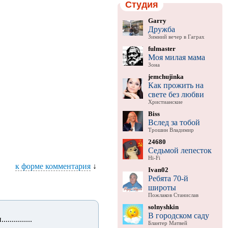
Студия
Garry
Дружба
Зимний вечер в Гаграх
fulmaster
Моя милая мама
Зона
jemchujinka
Как прожить на
свете без любви
Христианские
Biss
Вслед за тобой
Трошин Владимир
24680
Седьмой лепесток
Hi-Fi
к форме комментария
↓
Ivan02
Ребята 70-й
широты
Пожлаков Станислав
solnyshkin
В городском саду
...........
Блантер Матвей