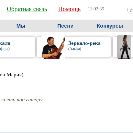
Обратная связь
Помощь
11:02:40
Мы
Песни
Конкурсы
кала
Зеркало-река
фира)
(Альфа)
ова Мария)
 спеть под гитару....