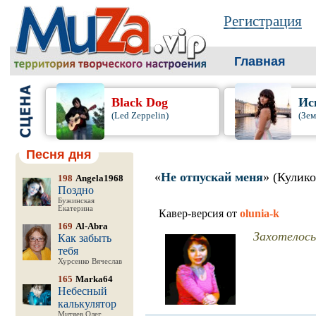
Регистрация
Главная
Black Dog
Ис
(Led Zeppelin)
(Зем
Песня дня
«
Не отпускай меня
» (Кулик
198
Angela1968
Поздно
Бужинская
Екатерина
Кавер-версия от
olunia-k
169
Al-Abra
Захотелось
Как забыть
тебя
Хурсенко Вячеслав
165
Marka64
Небесный
калькулятор
Митяев Олег