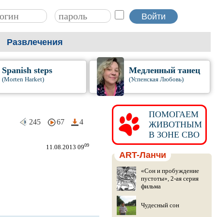
Развлечения
Spanish steps
Медленный танец
(Morten Harket)
(Успенская Любовь)
ПОМОГАЕМ
245
67
4
ЖИВОТНЫМ
В ЗОНЕ СВО
09
11.08.2013 09
ART-Ланчи
«Сон и пробуждение
пустоты», 2-ая серия
фильма
Чудесный сон