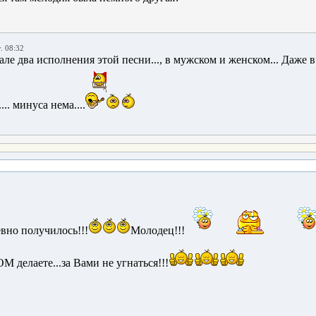
. 08:32
иале два исполнения этой песни..., в мужском и женском... Даже 
.. минуса нема....
вно получилось!!!
Молодец!!!
 делаете...за Вами не угнаться!!!