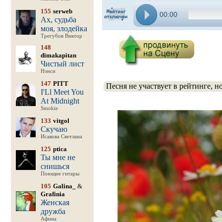
155
serweb
00:00
Ах, судьба
моя, злодейка
Трегубов Виктор
148
dimakapitan
Чистый лист
Нэнси
147
PITT
Песня не участвует в рейтинге, н
I'Ll Meet You
At Midnight
Smokie
133
vitgol
Скучаю
Исакова Светлана
125
ptica
Ты мне не
снишься
Поющие гитары
105
Galina_
&
Grafinia
Женская
дружба
Афина