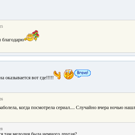
25
и благодарю
а оказывается вот где!!!!!
26
 заболела, когда посмотрела сериал.... Случайно вчера ночью нашл
28
я там мелодия была немного другая?