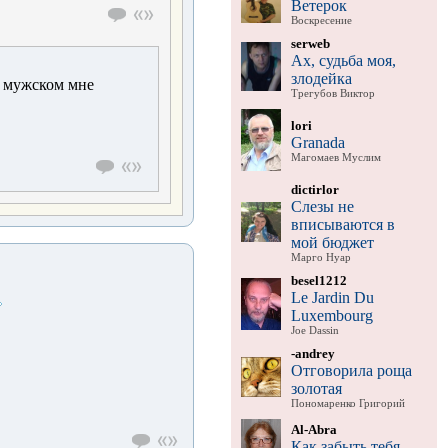
Ветерок
Воскресение
serweb
Ах, судьба моя,
злодейка
в мужском мне
Трегубов Виктор
lori
Granada
Магомаев Муслим
dictirlor
Слезы не
вписываются в
мой бюджет
Марго Нуар
besel1212
Le Jardin Du
Luxembourg
Joe Dassin
-andrey
Отговорила роща
золотая
Пономаренко Григорий
Al-Abra
Как забыть тебя