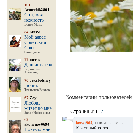
101
Arturchik2804
Спи, моя
нежность
Dance Music
84
MusV0
Мой адрес
Советский
Союз
Самоцветы
77
merus
Дансинг-герл
Вертинский
Александр
70
Jekabolshoy
Тюбик
Третьяков Виктор
Комментарии пользователей 
67
Zay
Любовь
живёт во мне
Страницы:
1
2
Suno (Нейросеть)
62
,
bmw1965
11.08.2013 г. 08:16
akononov6690
Красивый голос..............
Повезло мне