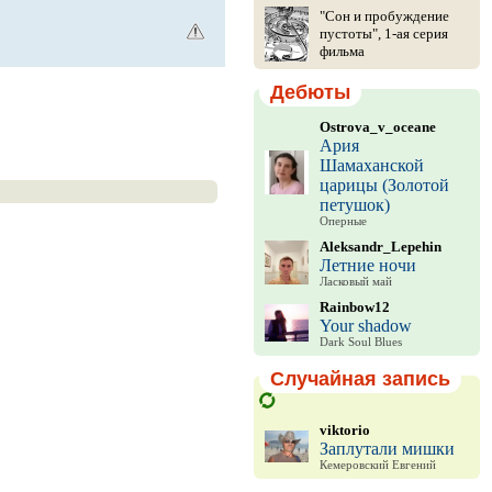
"Сон и пробуждение
пустоты", 1-ая серия
фильма
Дебюты
Ostrova_v_oceane
Ария
Шамаханской
царицы (Золотой
петушок)
Оперные
Aleksandr_Lepehin
Летние ночи
Ласковый май
Rainbow12
Your shadow
Dark Soul Blues
Случайная запись
viktorio
Заплутали мишки
Кемеровский Евгений