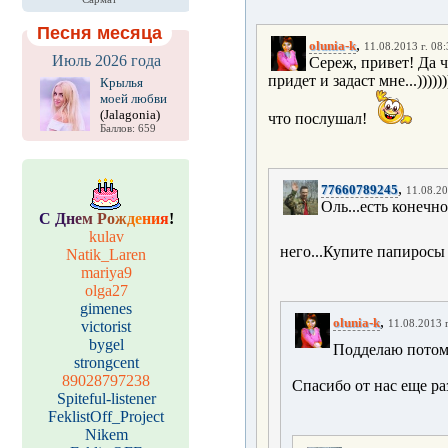
Песня месяца
,
olunia-k
11.08.2013 г. 08:
Июль 2026 года
Сереж, привет! Да ч
придет и задаст мне...))))
Крылья
моей любви
(Jalagonia)
что послушал!
Баллов: 659
,
77660789245
11.08.20
Оль...есть конечно
С
Д
н
е
м
Р
о
ж
д
е
н
и
я
!
kulav
него...Купите папиросы 
Natik_Laren
mariya9
olga27
gimenes
,
olunia-k
victorist
11.08.2013 г
bygel
Подделаю потом...
strongcent
89028797238
Спасибо от нас еще ра
Spiteful-listener
FeklistOff_Project
Nikem