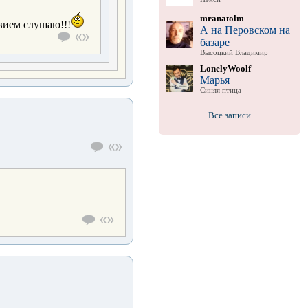
mranatolm
твием слушаю!!!
А на Перовском на
базаре
Высоцкий Владимир
LonelyWoolf
Марья
Синяя птица
Все записи