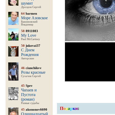
шумит
Дроздов Сергей
64
barmen
Море Азовское
Бажиновский
Владимир
58
8911083
My Love
Paul McCartney
50
jukovai37
С Днем
Рождения
Авторские
46
ciunchikvv
Розы красные
Сухачев Сергей
45
Spev
Чапаев и
Пустота
(роман)
Разные судьбы
П
о
д
а
р
к
и
:
45
akononov6690
Одиннадцатый