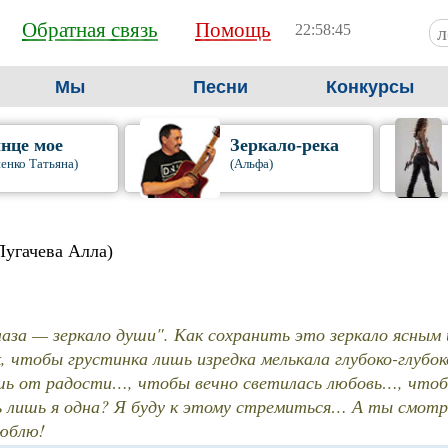
Обратная связь
Помощь
22:58:46
Мы
Песни
Конкурсы
нце мое
Зеркало-река
енко Татьяна)
(Альфа)
Пугачева Алла)
лаза — зеркало души". Как сохранить это зеркало ясным
, чтобы грустинка лишь изредка мелькала глубоко-глубо
шь от радости…, чтобы вечно светилась любовь…, чтоб
лишь я одна? Я буду к этому стремиться… А ты смотри 
юблю!