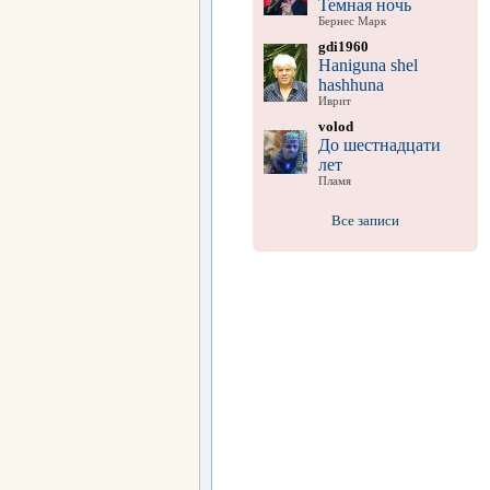
Темная ночь
Бернес Марк
gdi1960
Haniguna shel
hashhuna
Иврит
volod
До шестнадцати
лет
Пламя
Все записи