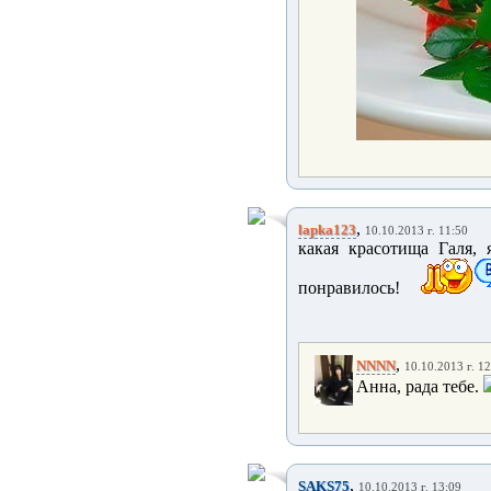
,
lapka123
10.10.2013 г. 11:50
какая красотища Галя, я
понравилось!
,
NNNN
10.10.2013 г. 12
Анна, рада тебе.
,
SAKS75
10.10.2013 г. 13:09