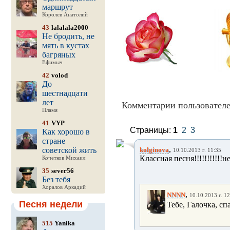
маршрут
Королев Анатолий
43
lalalala2000
Не бродить, не
мять в кустах
багряных
Ефимыч
42
volod
До
шестнадцати
лет
Комментарии пользователе
Пламя
41
VYP
Страницы:
1
2
3
Как хорошо в
стране
,
советской жить
kolginova
10.10.2013 г. 11:35
Классная песня!!!!!!!!!!!н
Кочетков Михаил
35
sever56
Без тебя
Хоралов Аркадий
,
NNNN
10.10.2013 г. 12
Песня недели
Тебе, Галочка, сп
515
Yanika