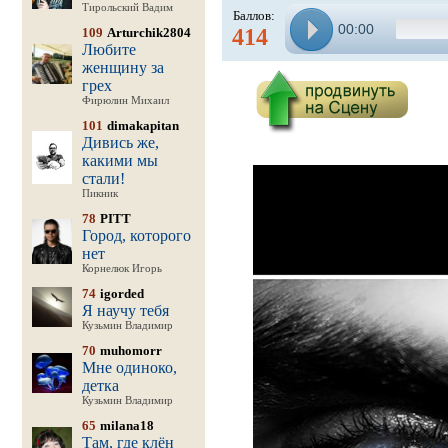
Тирольский Вадим
Баллов:
00:00
414
109
Arturchik2804
Любите
женщину за
грех
Фирюлин Михаил
101
dimakapitan
Дивись же,
какими мы
стали!
Пикник
78
PITT
Город, которого
нет
Корнелюк Игорь
74
igorded
Я научу тебя
Кузьмин Владимир
70
muhomorr
Мне одиноко,
детка
Кузьмин Владимир
65
milana18
Там, где клён