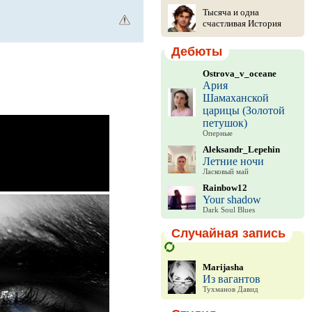
Тысяча и одна
счастливая История
Дебюты
Ostrova_v_oceane
Ария
Шамаханской
царицы (Золотой
петушок)
Оперные
Aleksandr_Lepehin
Летние ночи
Ласковый май
Rainbow12
Your shadow
Dark Soul Blues
Случайная запись
Marijasha
Из вагантов
Тухманов Давид