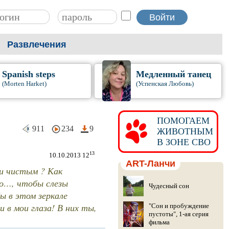
Развлечения
Spanish steps
Медленный танец
(Morten Harket)
(Успенская Любовь)
ПОМОГАЕМ
911
234
9
ЖИВОТНЫМ
В ЗОНЕ СВО
13
10.10.2013 12
ART-Ланчи
 и чистым ? Как
ко…, чтобы слезы
Чудесный сон
ы в этом зеркале
в мои глаза! В них ты,
"Сон и пробуждение
пустоты", 1-ая серия
фильма