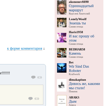
akononov6690
Одиннадцатый
маршрут
Королев Анатолий
LonelyWoolf
Знаешь ты
Синяя птица
Haris1958
И вас прошу об
этом
Синяя птица
к форме комментария
↓
BEDHAR58
Камень
Синяя птица
Bet
Wir Sind Das
Roboter
!!!!!!!
Kraftwerk
dimakapitan
Дивись же, какими
мы стали!
Пикник
ARAKS
Дым
Алиса