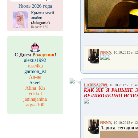
Июль 2026 года
Крылья моей
любви
(Jalagonia)
Баллов: 659
,
NNNN
10.10.2013 г. 12
С
Д
н
е
м
Р
о
ж
д
е
н
и
я
!
alexus1992
ruse4ka
garmon_ist
An-na
Skeef
,
LARISA2709
10.10.2013 г. 11:4
Alina_Kis
КАК ЖЕ Я РАНЬШЕ Э
Vektxrf
ВЕЛИКОЛЕПНО ИСПОЛ
janinajanina
aqva-100
,
NNNN
10.10.2013 г. 12
Лариса, сегодня м