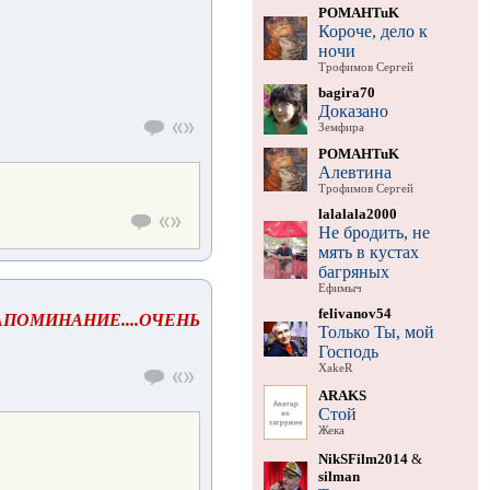
POMAHTuK
Короче, дело к
ночи
Трофимов Сергей
bagira70
Доказано
Земфира
POMAHTuK
Алевтина
Трофимов Сергей
lalalala2000
Не бродить, не
мять в кустах
багряных
Ефимыч
felivanov54
АПОМИНАНИЕ....ОЧЕНЬ
Только Ты, мой
Господь
XakeR
ARAKS
Стой
Жека
NikSFilm2014
&
silman