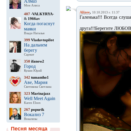
Алмаз
Мон Алиса
,
Alizee
10.10.2013 г. 11:37
407
-VALKYRYA-
Галенька!!! Всегда слуш
&
1966av
Когда погаснут
друга!!!Берегите ЛЮБОВ
маяки
Влади Наталья
399
Vladavtopilot
На дальнем
берегу
Сармат
350
ifanow2
Город
Кукин Юрий
342
tumantho1
Аве, Мария
Светикова Светлана
323
Marinajazz
Well Meet Again
Karen Elson
267
popurik
Вокализ 7
Вокализы
Песня месяца