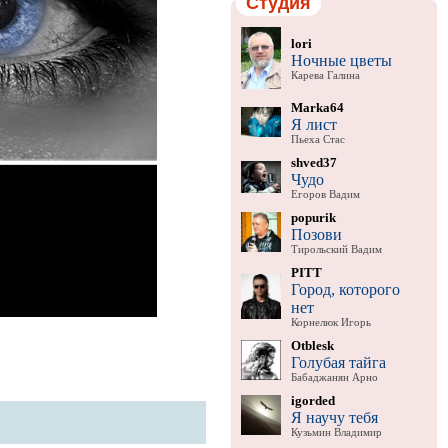
Студия
lori
Ночные цветы
Карева Галина
Marka64
Я лист
Пьеха Стас
shved37
Чудо
Егоров Вадим
popurik
Позови
Тирольский Вадим
PITT
Город, которого
нет
Корнелюк Игорь
Otblesk
Голубая тайга
Бабаджанян Арно
igorded
Я научу тебя
Кузьмин Владимир