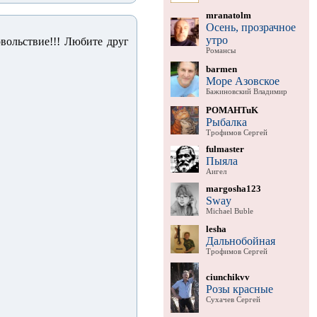
mranatolm
Осень, прозрачное
утро
овольствие!!! Любите друг
Романсы
barmen
Море Азовское
Бажиновский Владимир
POMAHTuK
Рыбалка
Трофимов Сергей
fulmaster
Пыяла
Аигел
margosha123
Sway
Michael Buble
lesha
Дальнобойная
Трофимов Сергей
ciunchikvv
Розы красные
Сухачев Сергей