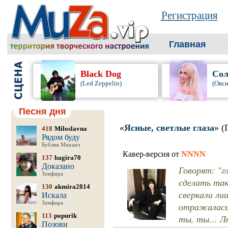
Регистрация
Главная
Black Dog
Сол
(Led Zeppelin)
(Овси
Песня дня
«
Ясные, светлые глаза
» (
418
Miloslavna
Рядом буду
Бублик Михаил
Кавер-версия от
NNNN
137
bagira70
Доказано
Говорят: "г
Земфира
сделать так
130
akmira2814
сверкали ли
Искала
Земфира
отражалась 
113
popurik
ты, ты… Л
Позови