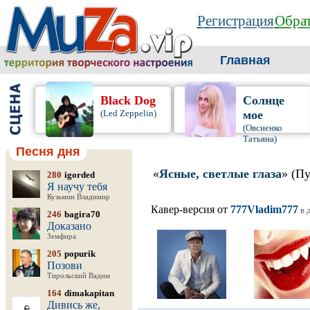
Регистрация
Обрат
Главная
Black Dog
Солнце
(Led Zeppelin)
мое
(Овсиенко
Татьяна)
Песня дня
«
Ясные, светлые глаза
» (П
280
igorded
Я научу тебя
Кузьмин Владимир
Кавер-версия от
777Vladim777
в 
246
bagira70
Доказано
Земфира
205
popurik
Позови
Тирольский Вадим
164
dimakapitan
Дивись же,