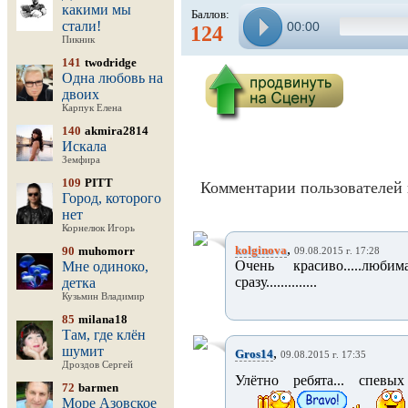
какими мы
Баллов:
стали!
00:00
124
Пикник
141
twodridge
Одна любовь на
двоих
Карпук Елена
140
akmira2814
Искала
Земфира
109
PITT
Комментарии пользователей 
Город, которого
нет
Корнелюк Игорь
,
kolginova
90
muhomorr
09.08.2015 г. 17:28
Очень красиво.....любима
Мне одиноко,
сразу..............
детка
Кузьмин Владимир
85
milana18
Там, где клён
шумит
,
Gros14
09.08.2015 г. 17:35
Дроздов Сергей
Улётно ребята... спев
72
barmen
Море Азовское