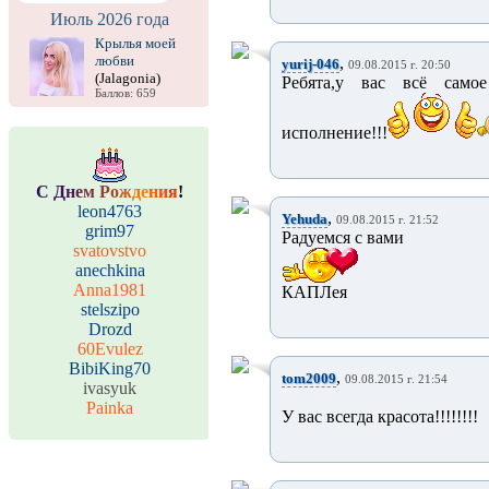
Июль 2026 года
Крылья моей
любви
,
yurij-046
09.08.2015 г. 20:50
(Jalagonia)
Ребята,у вас всё самое
Баллов: 659
исполнение!!!
С
Д
н
е
м
Р
о
ж
д
е
н
и
я
!
leon4763
,
Yehuda
09.08.2015 г. 21:52
grim97
Радуемся с вами
svatovstvo
anechkina
Anna1981
КАПЛея
stelszipo
Drozd
60Evulez
BibiKing70
,
tom2009
09.08.2015 г. 21:54
ivasyuk
Painka
У вас всегда красота!!!!!!!!