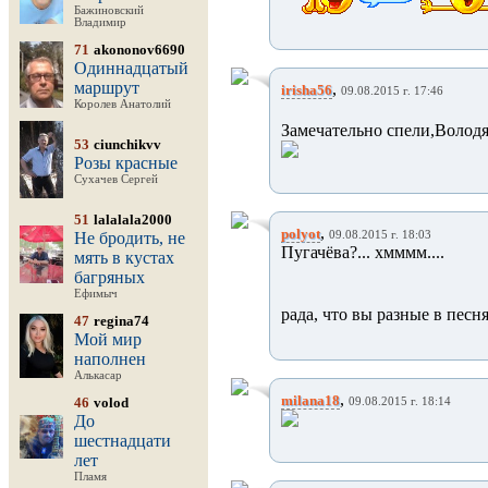
Бажиновский
Владимир
71
akononov6690
Одиннадцатый
маршрут
,
irisha56
09.08.2015 г. 17:46
Королев Анатолий
Замечательно спели,Володя
53
ciunchikvv
Розы красные
Сухачев Сергей
51
lalalala2000
,
polyot
Не бродить, не
09.08.2015 г. 18:03
Пугачёва?... хмммм....
мять в кустах
багряных
Ефимыч
рада, что вы разные в песня
47
regina74
Мой мир
наполнен
Алькасар
,
milana18
46
volod
09.08.2015 г. 18:14
До
шестнадцати
лет
Пламя