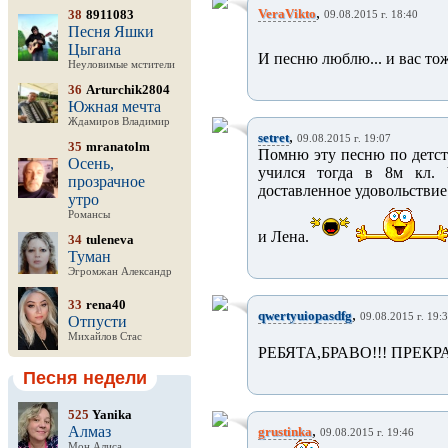
,
VeraVikto
38
8911083
09.08.2015 г. 18:40
Песня Яшки
Цыгана
И песню люблю... и вас тож
Неуловимые мстители
36
Arturchik2804
Южная мечта
Ждамиров Владимир
,
setret
09.08.2015 г. 19:07
35
mranatolm
Помню эту песню по детств
Осень,
учился тогда в 8м кл. 
прозрачное
доставленное удовольстви
утро
Романсы
и Лена.
34
tuleneva
Туман
Эгромжан Александр
33
rena40
,
qwertyuiopasdfg
09.08.2015 г. 19:
Отпусти
Михайлов Стас
РЕБЯТА,БРАВО!!! ПРЕК
Песня недели
525
Yanika
,
Алмаз
grustinka
09.08.2015 г. 19:46
Мон Алиса