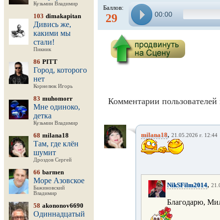
Кузьмин Владимир
Баллов:
00:00
29
103
dimakapitan
Дивись же,
какими мы
стали!
Пикник
86
PITT
Город, которого
нет
Корнелюк Игорь
83
muhomorr
Комментарии пользователей 
Мне одиноко,
детка
Кузьмин Владимир
,
milana18
68
milana18
21.05.2026 г. 12:44
Там, где клён
шумит
Дроздов Сергей
66
barmen
Море Азовское
,
NikSFilm2014
21.
Бажиновский
Владимир
Благодарю, Мил
58
akononov6690
Одиннадцатый