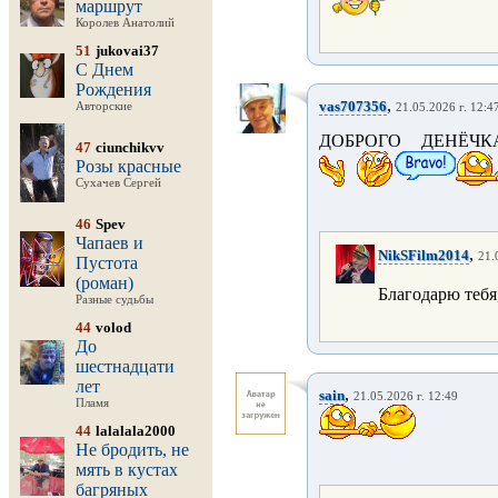
маршрут
Королев Анатолий
51
jukovai37
С Днем
Рождения
,
vas707356
Авторские
21.05.2026 г. 12:4
ДОБРОГО ДЕНЁЧК
47
ciunchikvv
Розы красные
Сухачев Сергей
46
Spev
Чапаев и
,
NikSFilm2014
21.
Пустота
(роман)
Благодарю тебя
Разные судьбы
44
volod
До
шестнадцати
лет
,
sain
21.05.2026 г. 12:49
Пламя
44
lalalala2000
Не бродить, не
мять в кустах
багряных