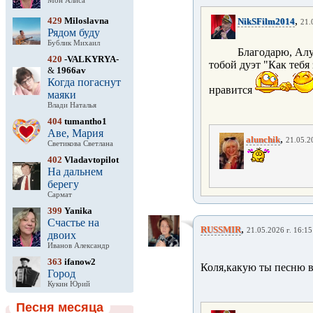
Мон Алиса
,
429
Miloslavna
NikSFilm2014
21.
Рядом буду
Бублик Михаил
Благодарю, Ал
420
-VALKYRYA-
тобой дуэт "Как тебя 
&
1966av
Когда погаснут
нравится
маяки
Влади Наталья
404
tumantho1
Аве, Мария
,
alunchik
21.05.2
Светикова Светлана
402
Vladavtopilot
На дальнем
берегу
Сармат
399
Yanika
Счастье на
,
RUSSMIR
21.05.2026 г. 16:15
двоих
Иванов Александр
363
ifanow2
Коля,какую ты песню 
Город
Кукин Юрий
Песня месяца