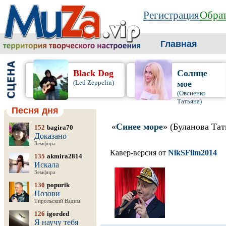
Регистрация
Обрат
Главная
Black Dog
Солнце
(Led Zeppelin)
мое
(Овсиенко
Татьяна)
Песня дня
«
Синее море
» (Буланова Тат
152
bagira70
Доказано
Земфира
Кавер-версия от
NikSFilm2014
135
akmira2814
Искала
Земфира
130
popurik
Позови
Тирольский Вадим
126
igorded
Я научу тебя