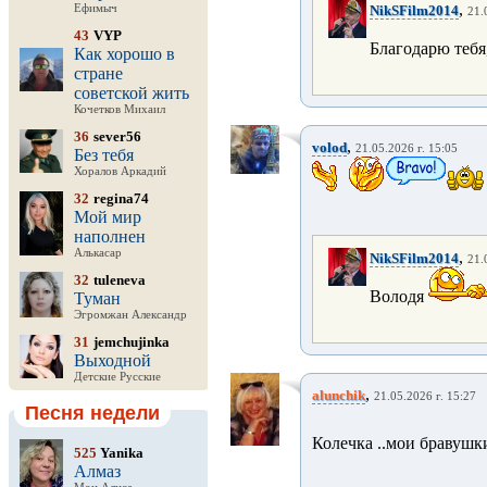
,
Ефимыч
NikSFilm2014
21.
43
VYP
Благодарю тебя
Как хорошо в
стране
советской жить
Кочетков Михаил
36
sever56
,
volod
21.05.2026 г. 15:05
Без тебя
Хоралов Аркадий
32
regina74
Мой мир
наполнен
Алькасар
,
NikSFilm2014
21.
32
tuleneva
Володя
Туман
Эгромжан Александр
31
jemchujinka
Выходной
Детские Русские
,
alunchik
21.05.2026 г. 15:27
Песня недели
Колечка ..мои бравушки
525
Yanika
Алмаз