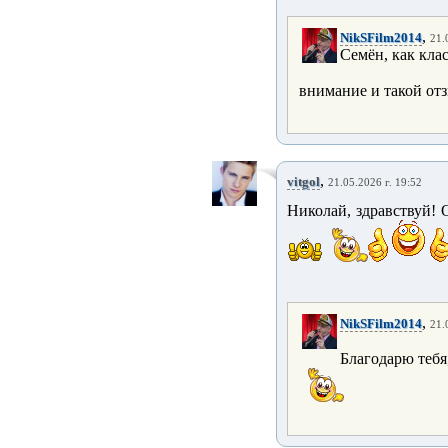
,
NikSFilm2014
21.
Семён, как кла
внимание и такой от
,
vitgol
21.05.2026 г. 19:52
Николай, здравствуй! О
,
NikSFilm2014
21.
Благодарю теб