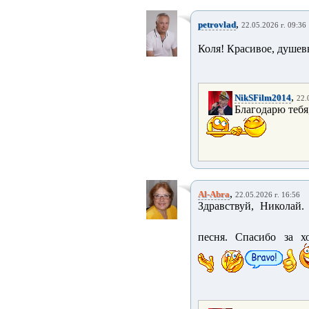
,
petrovlad
22.05.2026 г. 09:36
Коля! Красивое, душев
,
NikSFilm2014
22.
Благодарю тебя
,
Al-Abra
22.05.2026 г. 16:56
Здравствуй, Николай.
песня. Спасибо за х