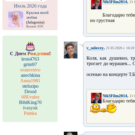
,
NikSFilm2014
21.
Июль 2026 года
Крылья моей
Благодарю тебя
любви
но грустная
(Jalagonia)
Баллов: 659
,
v_solovey
21.05.2026 г. 16:20
С
Д
н
е
м
Р
о
ж
д
е
н
и
я
!
Коля, как душевно, т
leon4763
трогает до мурашек...
grim97
svatovstvo
осенью на концерте Т.
anechkina
Anna1981
stelszipo
Drozd
,
NikSFilm2014
60Evulez
21.
Благодарю тебя 
BibiKing70
ivasyuk
Painka