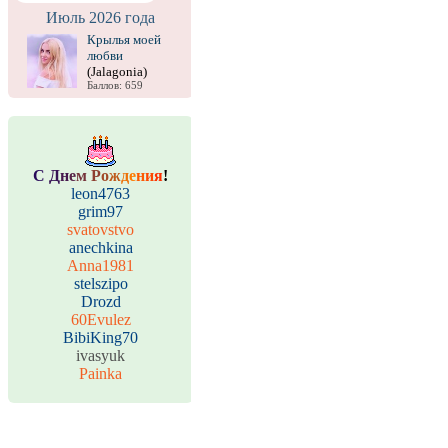
Июль 2026 года
Крылья моей
любви
(Jalagonia)
Баллов: 659
С
Д
н
е
м
Р
о
ж
д
е
н
и
я
!
leon4763
grim97
svatovstvo
anechkina
Anna1981
stelszipo
Drozd
60Evulez
BibiKing70
ivasyuk
Painka