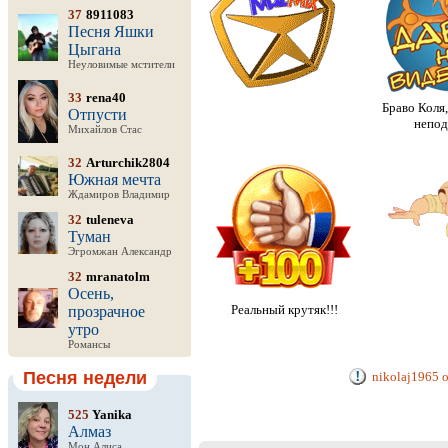
37
8911083
Песня Яшки
Цыгана
Неуловимые мстители
33
rena40
Браво Коля,
Отпусти
непод
Михайлов Стас
32
Arturchik2804
Южная мечта
Ждамиров Владимир
32
tuleneva
Туман
Эгромжан Александр
32
mranatolm
Осень,
Реальный крутяк!!!
прозрачное
утро
Романсы
Песня недели
nikolaj1965 
525
Yanika
Алмаз
Мон Алиса