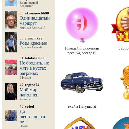
Бажиновский
Владимир
65
akononov6690
Одиннадцатый
маршрут
Королев Анатолий
53
ciunchikvv
Розы красные
Сухачев Сергей
Николай, прикольная
Здоров
песенка, весёдая!!
51
lalalala2000
Не бродить, не
мять в кустах
багряных
Ефимыч
47
regina74
Мой мир
наполнен
Алькасар
46
volod
ехай в Петушки))
До
шестнадцати
лет
Пламя