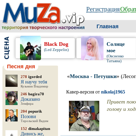
Регистрация
Обрат
Главная
Black Dog
Солнце
(Led Zeppelin)
мое
(Овсиенко
Татьяна)
Песня дня
«
Москва - Петушки
» (Лесо
278
igorded
Я научу тебя
Кузьмин Владимир
Кавер-версия от
nikolaj1965
246
bagira70
Доказано
Привет поющ
Земфира
голову и хо
204
popurik
Позови
Тирольский Вадим
152
dimakapitan
Дивись же,