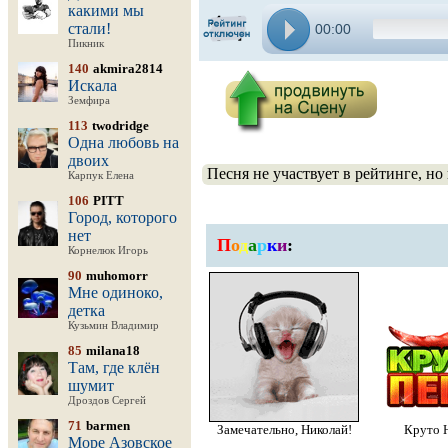
какими мы
стали!
00:00
Пикник
140
akmira2814
Искала
Земфира
113
twodridge
Одна любовь на
двоих
Песня не участвует в рейтинге, но
Карпук Елена
106
PITT
Город, которого
нет
П
о
д
а
р
к
и
:
Корнелюк Игорь
90
muhomorr
Мне одиноко,
детка
Кузьмин Владимир
85
milana18
Там, где клён
шумит
Дроздов Сергей
71
barmen
Замечательно, Николай!
Круто Н
Море Азовское