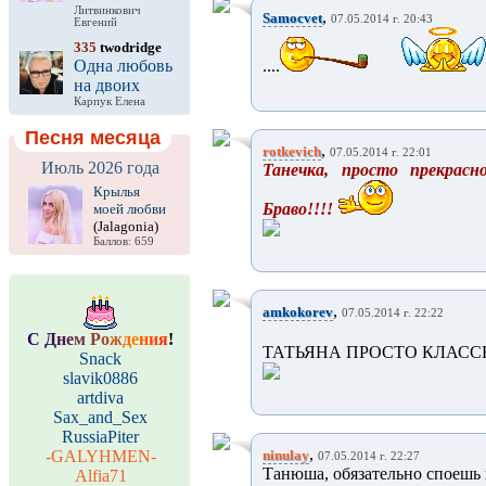
Литвинкович
,
Samocvet
07.05.2014 г. 20:43
Евгений
335
twodridge
Одна любовь
....
на двоих
Карпук Елена
Песня месяца
,
rotkevich
07.05.2014 г. 22:01
Июль 2026 года
Танечка, просто прекрасно
Крылья
Браво!!!!
моей любви
(Jalagonia)
Баллов: 659
,
amkokorev
07.05.2014 г. 22:22
С
Д
н
е
м
Р
о
ж
д
е
н
и
я
!
ТАТЬЯНА ПРОСТО КЛАС
Snack
slavik0886
artdiva
Sax_and_Sex
RussiaPiter
,
-GALYHMEN-
ninulay
07.05.2014 г. 22:27
Танюша, обязательно споешь 
Alfia71