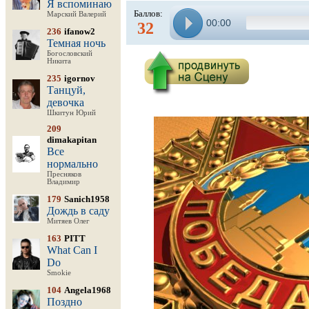
Я вспоминаю
Баллов:
Марский Валерий
00:00
32
236
ifanow2
Темная ночь
Богословский
Никита
235
igornov
Танцуй,
девочка
Шкитун Юрий
209
dimakapitan
Все
нормально
Пресняков
Владимир
179
Sanich1958
Дождь в саду
Митяев Олег
163
PITT
What Can I
Do
Smokie
104
Angela1968
Поздно