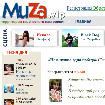
Регистрация
Обрат
Главная
Искала
Black Dog
(Земфира)
(Led Zeppelin)
Песня дня
«
Нам нужна одна победа
» (Ок
370
-
VALKYRYA-
&
1966av
Несколько
Кавер-версия от
nika40
часов любви
Хотелось бы спеть, 
Апина Алена
Но...
358
Manyka
Небо
В следующий раз, во
Цой Анита
С праздником, мои 
286
gros-valer
&
VLODEK