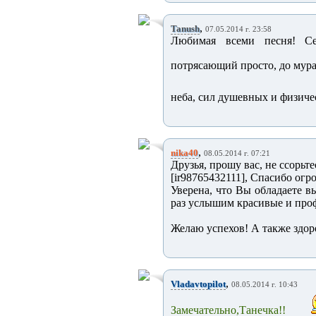
,
Tanush
07.05.2014 г. 23:58
Любимая всеми песня! Се
потрясающий просто, до мура
неба, сил душевных и физиче
,
nika40
08.05.2014 г. 07:21
Друзья, прошу вас, не ссорьте
[ir98765432111], Спасибо огр
Уверена, что Вы обладаете 
раз услышим красивые и про
Желаю успехов! А также здоро
,
Vladavtopilot
08.05.2014 г. 10:43
Замечательно,Танечка!!