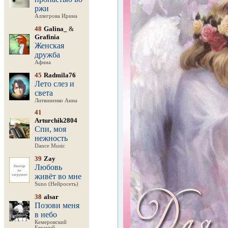
ржи
Аллегрова Ирина
48
Galina_
&
Grafinia
Женская
дружба
Афина
45
Radmila76
Лето слез и
света
Литвиненко Анна
41
Arturchik2804
Спи, моя
нежность
Dance Music
39
Zay
Любовь
живёт во мне
Suno (Нейросеть)
38
alsar
Позови меня
в небо
Кемеровский
Евгений