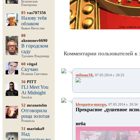
Бужинская
Екатерина
85
vas707356
Назову тебя
облаком
Быков Вячеслав
80
akononov6690
В городском
саду
Комментарии пользователей к 
Трошин Владимир
60
vitgol
Скучаю
,
Исакова Светлана
milana18
07.05.2014 г. 20:25
56
PITT
I'Ll Meet You
At Midnight
Smokie
,
kleopatra-margo
52
mranatolm
07.05.2014 г. 20:34
Прекрасное ,душевное испо
Отговорила
роща золотая
Романсы
неба на
51
marinka9
Над
пропастью во