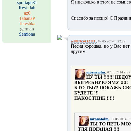
Я нисколько в этом не сомне
sportage81
Rest_Jah
az0
Спасибо за песню! С Праздн
TatianaP
Tereshka
german
Semiona
,
ir98765432111
07.05.2014 г. 22:29
Песня хорошая, но у Вас нет 
другим
,
mranatolm
07.05.2014 г. 22
НУ ТЫ !!!!!!! НЕД
ВЫГРЕБНУЮ ЯМУ !!!!!
КТО ТЫ?? ПОКАЖЬ СВО
БУДЕТЕ !!!
ПАКОСТНИК !!!!!
,
mranatolm
07.05.2014 г.
ТЫ ТО ПЕТЬ МОЖ
ТЛЯ ПОГАНАЯ !!!!