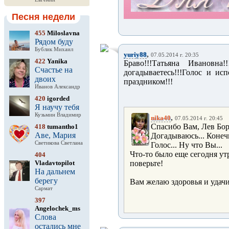
Песня недели
455
Miloslavna
Рядом буду
Бублик Михаил
,
yuriy88
07.05.2014 г. 20:35
422
Yanika
Браво!!!Татьяна Ивановн
Счастье на
догадываетесь!!!Голос и и
двоих
праздником!!!
Иванов Александр
420
igorded
Я научу тебя
Кузьмин Владимир
,
nika40
07.05.2014 г. 20:45
Спасибо Вам, Лев Бори
418
tumantho1
Аве, Мария
Догадываюсь... Конечн
Светикова Светлана
Голос... Ну что Вы...
Что-то было еще сегодня утр
404
Vladavtopilot
поверьте!
На дальнем
берегу
Вам желаю здоровья и удач
Сармат
397
Angelochek_ms
Слова
остались мне