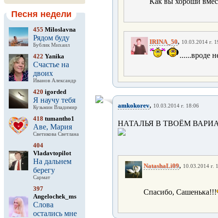
Как вы хороши вмест
Песня недели
455
Miloslavna
Рядом буду
,
IRINA_50
10.03.2014 г. 1
Бублик Михаил
......вроде
422
Yanika
Счастье на
двоих
Иванов Александр
420
igorded
Я научу тебя
,
amkokorev
10.03.2014 г. 18:06
Кузьмин Владимир
418
tumantho1
НАТАЛЬЯ В ТВОЁМ ВАРИ
Аве, Мария
Светикова Светлана
404
Vladavtopilot
На дальнем
,
NatashaLi09
10.03.2014 г. 
берегу
Сармат
397
Спасибо, Сашенька!!!
Angelochek_ms
Слова
остались мне