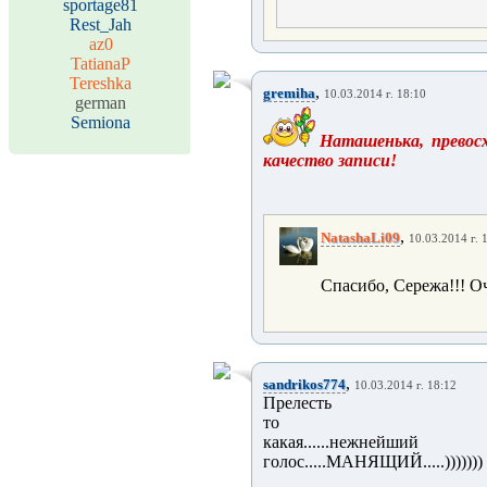
sportage81
Rest_Jah
az0
TatianaP
Tereshka
,
gremiha
10.03.2014 г. 18:10
german
Semiona
Наташенька, превосх
качество записи!
,
NatashaLi09
10.03.2014 г. 
Спасибо, Сережа!!! Оч
,
sandrikos774
10.03.2014 г. 18:12
Прелесть
то
какая......нежнейший
голос.....МАНЯЩИЙ.....))))))