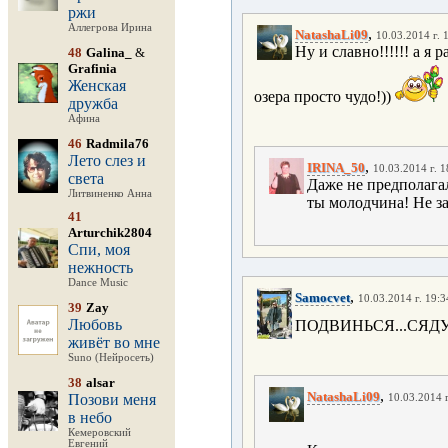
ржи
Аллегрова Ирина
,
NatashaLi09
10.03.2014 г. 
Ну и славно!!!!!! а я
48
Galina_
&
Grafinia
Женская
озера просто чудо!))
дружба
Афина
46
Radmila76
Лето слез и
,
IRINA_50
10.03.2014 г. 1
света
Даже не предполагал
Литвиненко Анна
ты молодчина! Не за
41
Arturchik2804
Спи, моя
нежность
Dance Music
,
Samocvet
10.03.2014 г. 19:3
39
Zay
Любовь
ПОДВИНЬСЯ...СЯД
живёт во мне
Suno (Нейросеть)
38
alsar
,
NatashaLi09
Позови меня
10.03.2014 г
в небо
Кемеровский
Евгений