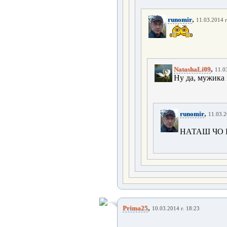
,
runomir
11.03.2014 г
,
NatashaLi09
11.0
Ну да, мужика 
,
runomir
11.03.2
НАТАШ ЧО
,
Prima25
10.03.2014 г. 18:23