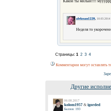
Какой ты милый!!!! муууррр
,
alekssan1220
10.03.2014 
Неделя то укороченн
Страницы:
1
2
3
4
Комментарии могут оставлять т
Заре
Другие исполне
06.08.2017
kolom1957
&
igorded
Баллов: 193