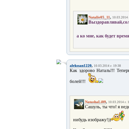
,
Natalie05_11
10.03.2014 
Выздоравливай,сол
а ко мне, как будет время
,
alekssan1220
10.03.2014 г. 19:38
Как здорово Наталь!!! Тепер
болей!!!
,
NatashaLi09
10.03.2014 г. 
Сашуль, ты что! я неде
нибудь изображу!))