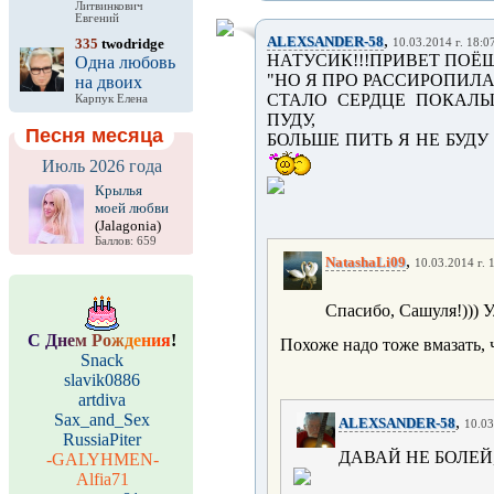
Литвинкович
Евгений
,
ALEXSANDER-58
335
twodridge
10.03.2014 г. 18:0
НАТУСИК!!!ПРИВЕТ ПОЁШ
Одна любовь
"НО Я ПРО РАССИРОПИЛ
на двоих
СТАЛО СЕРДЦЕ ПОКАЛЫ
Карпук Елена
ПУДУ,
Песня месяца
БОЛЬШЕ ПИТЬ Я НЕ БУДУ
Июль 2026 года
Крылья
моей любви
(Jalagonia)
Баллов: 659
,
NatashaLi09
10.03.2014 г. 
Спасибо, Сашуля!))) 
С
Д
н
е
м
Р
о
ж
д
е
н
и
я
!
Похоже надо тоже вмазать, ч
Snack
slavik0886
artdiva
Sax_and_Sex
,
ALEXSANDER-58
10.03
RussiaPiter
ДАВАЙ НЕ БОЛЕЙ
-GALYHMEN-
Alfia71