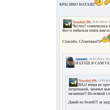
КРАСИВО НАТАШ!
,
NatashaLi09
10.03.2014 г. 
Честно? сомневалась н
Вот и набасила опять вам под 
Спасибо, САшенька!!)
,
runomir
10.03.2014 г. 19:
НАТАШ Я САМ ТА
,
NatashaLi09
11.03.201
ВАх! вчера не проч
хитренький, заначки вы
загашник!! На всякий сл
Давай не болей!!! за здо