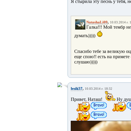
Я стырила эту песнь у тебя, н
,
NatashaLi09
10.03.2014 г. 
Галка!!! Мой тембр не
думать)))))
Спасибо тебе за великую оц
еще спою!! есть на примете
слушаю)))))
,
lesik57
10.03.2014 г. 18:32
Привет, Наташ!
Ну душ