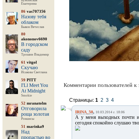
Бужинская
Екатерина
86
vas707356
Назову тебя
облаком
Быков Вячеслав
80
akononov6690
В городском
саду
Трошин Владимир
61
vitgol
Скучаю
Исакова Светлана
59
PITT
Комментарии пользователей к 
I'Ll Meet You
At Midnight
Smokie
Страницы:
1
2
3
4
52
mranatolm
Отговорила
,
IRINA_50
10.03.2014 г. 18:06
роща золотая
А у меня выходных почти и 
Романсы
сегодня спокойно слушаю тво
51
marinka9
Над
пропастью во