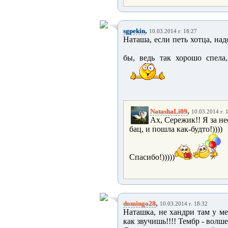
,
sgpekin
10.03.2014 г. 18:27
Наташа, если петь хотца, над
бы, ведь так хорошо спела
,
NatashaLi09
10.03.2014 г. 
Ах, Сережик!! Я за не
бац, и пошла как-будто!))))
Спасибо!)))))
,
domingo28
10.03.2014 г. 18:32
Наташка, не хандри там у ме
как звучишь!!!! Тембр - волше