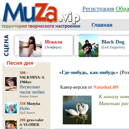
Регистрация
Обра
Главная
Искала
Black Dog
(Земфира)
(Led Zeppelin)
Песня дня
«
Где-нибудь, как-нибудь
» (Ро
380
-
VALKYRYA-
&
1966av
Несколько
Кавер-версия от
NatashaLi09
часов любви
К началу нов
Апина Алена
Маненько рас
358
Manyka
Небо
Цой Анита
286
gros-valer
&
VLODEK