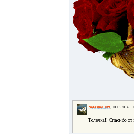
,
NatashaLi09
10.03.2014 г. 
Толечка!! Спасибо от в