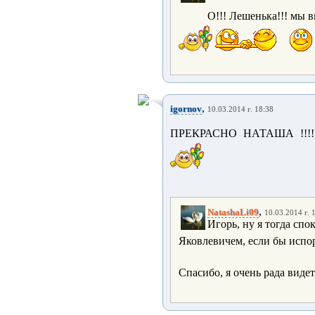
О!!! Лешенька!!! мы вм
,
igornov
10.03.2014 г. 18:38
ПРЕКРАСНО НАТАША !!!!
,
NatashaLi09
10.03.2014 г. 
Игорь, ну я тогда спо
Яковлевичем, если бы испор
Спасибо, я очень рада видет