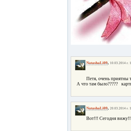
,
NatashaLi09
10.03.2014 г. 
Петя, очень приятны 
А что там было????? карти
,
NatashaLi09
20.03.2014 г. 
Вот!!! Сегодня вижу!!