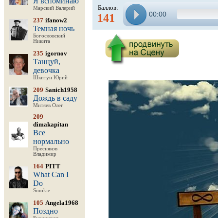
Я вспоминаю
Баллов:
Марский Валерий
00:00
141
237
ifanow2
Темная ночь
Богословский
Никита
235
igornov
Танцуй,
девочка
Шкитун Юрий
209
Sanich1958
Дождь в саду
Митяев Олег
209
dimakapitan
Все
нормально
Пресняков
Владимир
164
PITT
What Can I
Do
Smokie
105
Angela1968
Поздно