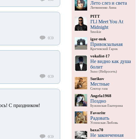
Лето слез и света
Литвиненко Анна
PITT
I'Ll Meet You At
Midnight
Smokie
igor-msk
Привокзальная
Кричевский Гарик
vokalist-17
Не видно как душа
болит
Suno (Нейросеть)
Surikov
Местные
Сектор газа
Angela1968
Поздно
лось! С праздником!
Бужинская Екатерина
Favorite
Радовать
Успенская Любовь
baxa70
Не законченная