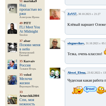
51
marinka9
Над
пропастью во
ржи
,
ZeVS7
30.10.2021 г. 21:27
Аллегрова Ирина
49
PITT
Клёвый вариант Олежек
I'Ll Meet You
At Midnight
Smokie
37
alsar
,
olegnovikov
31.10.2021 г. 05:
Позови меня
в небо
Кемеровский
Тезка, очень классно!
Евгений
35
Karvaiv
Россия
Тальков Игорь
,
Alexei_Elena
23.02.2022 г. 13
35
volod
Мелочи
Чудесная какая работа 
жизни
Воронцов Игорь
33
Arturchik2804
Спи, моя
нежность