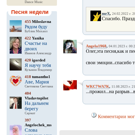
Dance Music
Песня недели
,
mrX
24.02.2022 г. 2
Спасибо. Празд
455
Miloslavna
Рядом буду
Бублик Михаил
422
Yanika
Счастье на
,
Angela1968
04.01.2023 г. 00:
двоих
Олег,эта песня,как и пе
Иванов Александр
420
igorded
свои эмоции..спасибо т
Я научу тебя
Кузьмин Владимир
418
tumantho1
Аве, Мария
,
WKC7WA7K
Светикова Светлана
11.08.2023 г. 2
...прожил...на разрыв...
404
Vladavtopilot
На дальнем
берегу
Сармат
Комментарии могу
397
Angelochek_ms
Слова