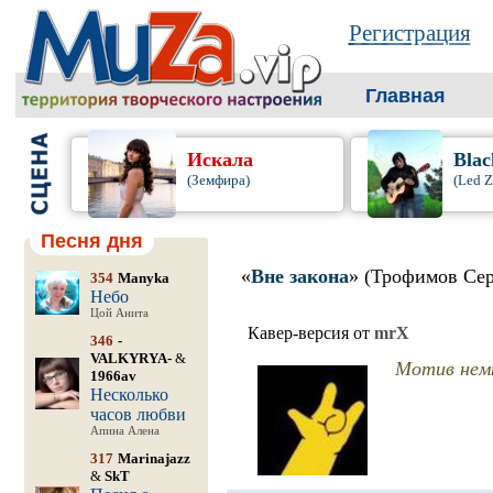
Регистрация
Главная
Искала
Blac
(Земфира)
(Led Z
Песня дня
«
Вне закона
» (Трофимов Сер
354
Manyka
Небо
Цой Анита
Кавер-версия от
mrX
346
-
VALKYRYA-
&
Мотив немн
1966av
Несколько
часов любви
Апина Алена
317
Marinajazz
&
SkT