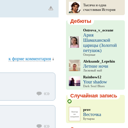
Тысяча и одна
счастливая История
Дебюты
Ostrova_v_oceane
Ария
Шамаханской
царицы (Золотой
петушок)
Оперные
к форме комментария
↓
Aleksandr_Lepehin
Летние ночи
Ласковый май
Rainbow12
Your shadow
Dark Soul Blues
Случайная запись
prov
Весточка
Бутырка