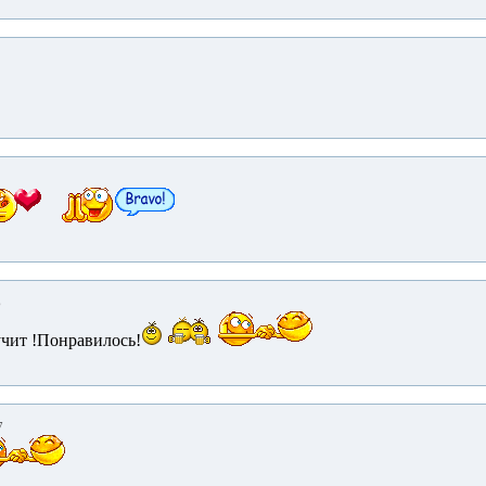
6
учит !Понравилось!
7