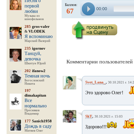
Песня о
Баллов:
первой
00:00
67
любви
Музыка из
кинофильмов
285
gros-valer
&
VLODEK
Я вспоминаю
Марский Валерий
235
igornov
Танцуй,
девочка
Комментарии пользователей 
Шкитун Юрий
202
ifanow2
Темная ночь
Богословский
,
Svet_Lana_
30.10.2021 г. 14:
Никита
197
Это здорово Олег!
dimakapitan
Все
нормально
Пресняков
Владимир
,
SkT
30.10.2021 г. 15:03
177
Sanich1958
Дождь в саду
Здорово!!!
Митяев Олег