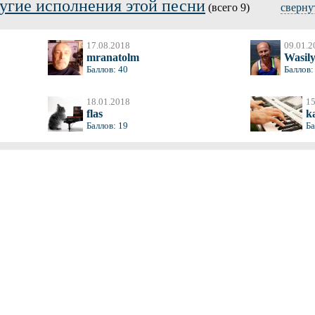
угие исполнения этой песни
(всего 9)
сверну
17.08.2018
09.01.2
mranatolm
Wasil
Баллов: 40
Баллов:
18.01.2018
15
flas
k
Баллов: 19
Ба