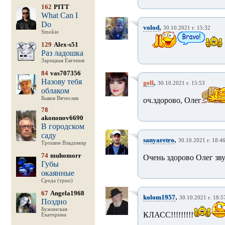
162
PITT
What Can I
Do
,
volod
30.10.2021 г. 15:32
Smokie
129
Alex-s51
Раз ладошка
Зарицкая Евгения
84
vas707356
Назову тебя
,
gell
30.10.2021 г. 15:53
облаком
Быков Вячеслав
оч.здорово, Олег
78
akononov6690
В городском
саду
,
sanyaretro
30.10.2021 г. 18:4
Трошин Владимир
74
muhomorr
Очень здорово Олег зв
Губы
окаянные
Среда (трио)
67
Angela1968
,
kolom1957
30.10.2021 г. 18:5
Поздно
Бужинская
КЛАСС!!!!!!!!!
Екатерина