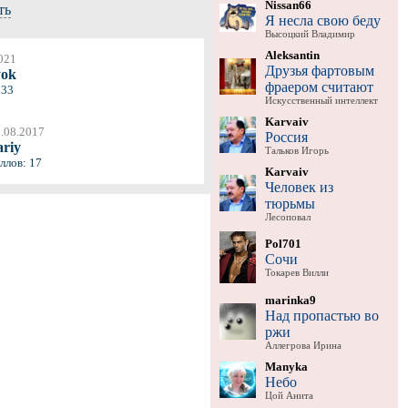
Nissan66
ть
Я несла свою беду
Высоцкий Владимир
Aleksantin
021
Друзья фартовым
yok
фраером считают
 33
Искусственный интеллект
Karvaiv
.08.2017
Россия
ariy
Тальков Игорь
ллов: 17
Karvaiv
Человек из
тюрьмы
Лесоповал
Pol701
Сочи
Токарев Вилли
marinka9
Над пропастью во
ржи
Аллегрова Ирина
Manyka
Небо
Цой Анита