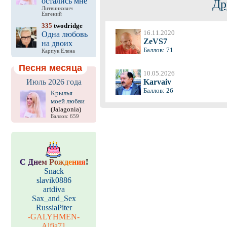
остались мне
Др
Литвинкович
Евгений
335
twodridge
16.11.2020
Одна любовь
ZeVS7
на двоих
Баллов: 71
Карпук Елена
Песня месяца
10.05.2026
Июль 2026 года
Karvaiv
Баллов: 26
Крылья
моей любви
(Jalagonia)
Баллов: 659
С
Д
н
е
м
Р
о
ж
д
е
н
и
я
!
Snack
slavik0886
artdiva
Sax_and_Sex
RussiaPiter
-GALYHMEN-
Alfia71