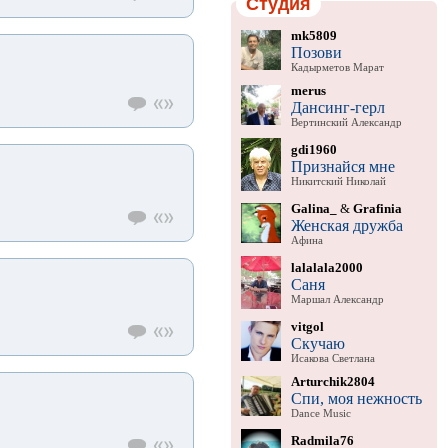
Студия
mk5809
Позови
Кадырметов Марат
merus
Дансинг-герл
Вертинский Александр
gdi1960
Признайся мне
Никитский Николай
Galina_
&
Grafinia
Женская дружба
Афина
lalalala2000
Саня
Маршал Александр
vitgol
Скучаю
Исакова Светлана
Arturchik2804
Спи, моя нежность
Dance Music
Radmila76