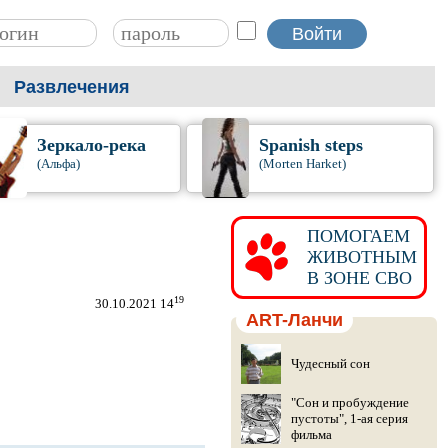
Развлечения
Зеркало-река
Spanish steps
(Альфа)
(Morten Harket)
ПОМОГАЕМ
ЖИВОТНЫМ
В ЗОНЕ СВО
19
30.10.2021 14
ART-Ланчи
Чудесный сон
"Сон и пробуждение
пустоты", 1-ая серия
фильма