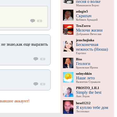
песня о волке
Мамажанов Борис
adagio5
Скрипач
Кобяков Аркадий
TeoZorro
Мелочи жизни
Добрынин Вячеслав
jemchujinka
.я не знаю,как еще выразить
Бесконечная
нежность (Нюша)
Esprimo
Biss
Геологи
Бржевская Ирина
solnyshkin
Наше лето
Валентин Стрыкало
PROSTO_LILI
Simply the best
Ани Лорак
вавшие аккаунт!
besel1212
Я куплю тебе дом
Лесоповал