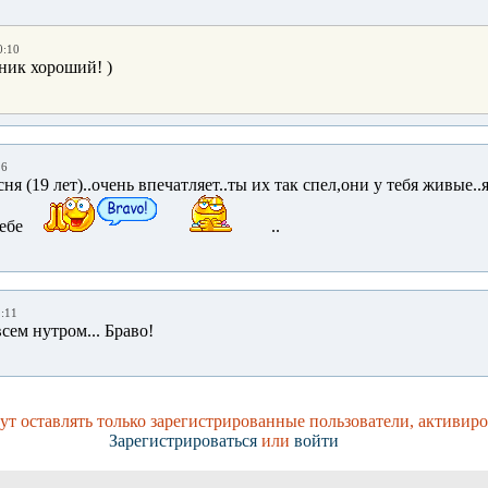
0:10
ник хороший! )
26
сня (19 лет)..очень впечатляет..ты их так спел,они у тебя живые.
ебе
..
1:11
всем нутром... Браво!
т оставлять только зарегистрированные пользователи, активиро
Зарегистрироваться
или
войти