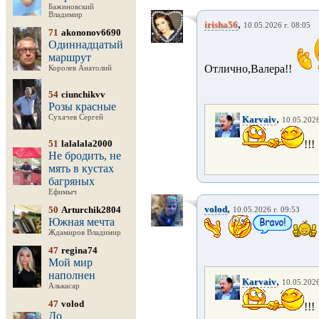
Бажиновский
Владимир
,
irisha56
10.05.2026 г. 08:05
71
akononov6690
Одиннадцатый
маршрут
Отлично,Валера!!
Королев Анатолий
54
ciunchikvv
Розы красные
,
Сухачев Сергей
Karvaiv
10.05.2026
51
lalalala2000
!!!
Не бродить, не
мять в кустах
багряных
Ефимыч
,
volod
50
Arturchik2804
10.05.2026 г. 09:53
Южная мечта
Ждамиров Владимир
47
regina74
Мой мир
наполнен
,
Karvaiv
10.05.2026
Алькасар
47
volod
!!!
До