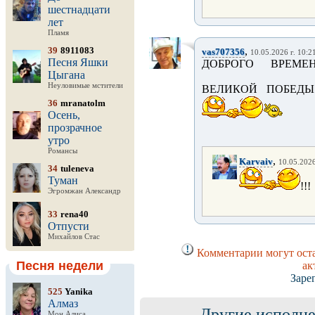
шестнадцати
лет
Пламя
39
8911083
,
vas707356
10.05.2026 г. 10:2
Песня Яшки
ДОБРОГО ВРЕМЕ
Цыгана
Неуловимые мстители
ВЕЛИКОЙ ПОБЕДЫ
36
mranatolm
Осень,
прозрачное
утро
Романсы
,
Karvaiv
10.05.2026
34
tuleneva
Туман
!!!
Эгромжан Александр
33
rena40
Отпусти
Михайлов Стас
Комментарии могут оста
Песня недели
ак
Заре
525
Yanika
Алмаз
Другие исполне
Мон Алиса