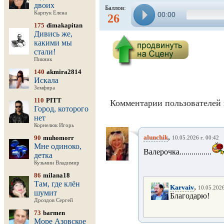
двоих
Баллов:
Карпук Елена
00:00
26
175
dimakapitan
Дивись же,
какими мы
стали!
Пикник
140
akmira2814
Искала
Земфира
110
PITT
Комментарии пользователей 
Город, которого
нет
Корнелюк Игорь
,
alunchik
90
muhomorr
10.05.2026 г. 00:42
Мне одиноко,
Валерочка................
детка
Кузьмин Владимир
86
milana18
Там, где клён
,
Karvaiv
10.05.2026
шумит
Благодарю!
Дроздов Сергей
73
barmen
Море Азовское