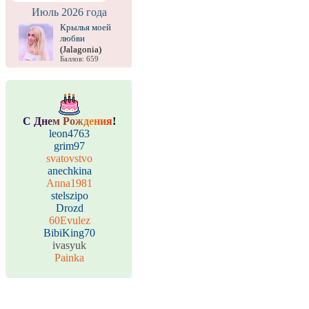
Июль 2026 года
Крылья моей
любви
(Jalagonia)
Баллов: 659
С
Д
н
е
м
Р
о
ж
д
е
н
и
я
!
leon4763
grim97
svatovstvo
anechkina
Anna1981
stelszipo
Drozd
60Evulez
BibiKing70
ivasyuk
Painka