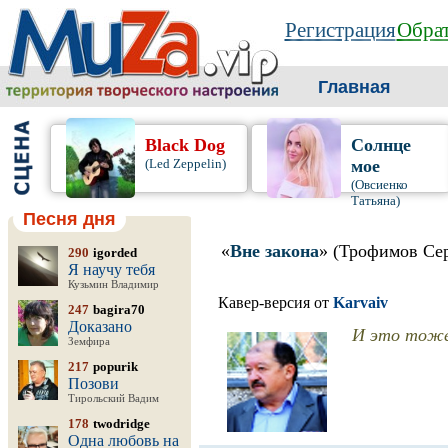
Регистрация
Обрат
Главная
Black Dog
Солнце
(Led Zeppelin)
мое
(Овсиенко
Татьяна)
Песня дня
«
Вне закона
» (Трофимов Се
290
igorded
Я научу тебя
Кузьмин Владимир
Кавер-версия от
Karvaiv
247
bagira70
Доказано
И это тоже 
Земфира
217
popurik
Позови
Тирольский Вадим
178
twodridge
Одна любовь на