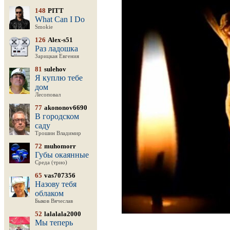
148
PITT
What Can I Do
Smokie
126
Alex-s51
Раз ладошка
Зарицкая Евгения
81
sulehov
Я куплю тебе
дом
Лесоповал
77
akononov6690
В городском
саду
Трошин Владимир
72
muhomorr
Губы окаянные
Среда (трио)
65
vas707356
Назову тебя
облаком
Быков Вячеслав
52
lalalala2000
Мы теперь