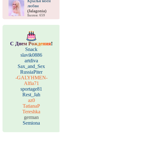
Крылья моей
любви
(Jalagonia)
Баллов: 659
С
Д
н
е
м
Р
о
ж
д
е
н
и
я
!
Snack
slavik0886
artdiva
Sax_and_Sex
RussiaPiter
-GALYHMEN-
Alfia71
sportage81
Rest_Jah
az0
TatianaP
Tereshka
german
Semiona