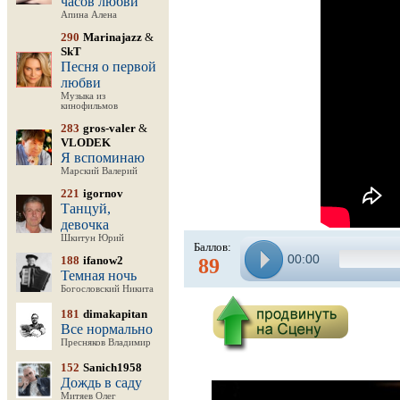
часов любви
Апина Алена
290
Marinajazz
&
SkT
Песня о первой
любви
Музыка из
кинофильмов
283
gros-valer
&
VLODEK
Я вспоминаю
Марский Валерий
221
igornov
Танцуй,
девочка
Шкитун Юрий
Баллов:
00:00
188
ifanow2
89
Темная ночь
Богословский Никита
181
dimakapitan
Все нормально
Пресняков Владимир
152
Sanich1958
Дождь в саду
Митяев Олег