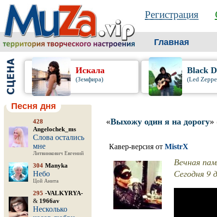
Регистрация
Главная
Искала
Black D
(Земфира)
(Led Zeppe
Песня дня
«
Выхожу один я на дорогу
»
428
Angelochek_ms
Слова остались
мне
Кавер-версия от
MistrX
Литвинкович Евгений
Вечная памя
304
Manyka
Сегодня 9 дн
Небо
Цой Анита
295
-VALKYRYA-
&
1966av
Несколько