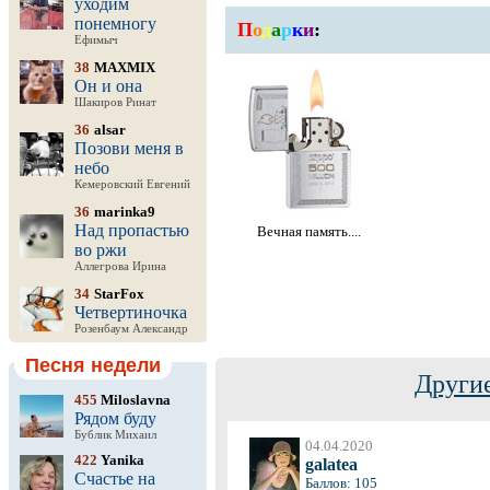
уходим
понемногу
П
о
д
а
р
к
и
:
Ефимыч
38
MAXMIX
Он и она
Шакиров Ринат
36
alsar
Позови меня в
небо
Кемеровский Евгений
36
marinka9
Над пропастью
Вечная память....
во ржи
Аллегрова Ирина
34
StarFox
Четвертиночка
Розенбаум Александр
Песня недели
Другие
455
Miloslavna
Рядом буду
Бублик Михаил
04.04.2020
422
Yanika
galatea
Счастье на
Баллов: 105