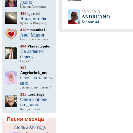
двоих
Иванов Александр
26.03.2013
420
igorded
ANDREANO
Я научу тебя
Баллов: 44
Кузьмин Владимир
418
tumantho1
Аве, Мария
Светикова Светлана
404
Vladavtopilot
На дальнем
берегу
Сармат
397
Angelochek_ms
Слова остались
мне
Литвинкович Евгений
335
twodridge
Одна любовь
на двоих
Карпук Елена
Песня месяца
Июль 2026 года