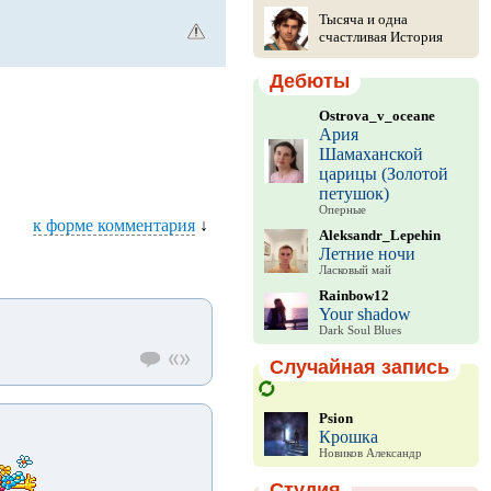
Тысяча и одна
счастливая История
Дебюты
Ostrova_v_oceane
Ария
Шамаханской
царицы (Золотой
петушок)
Оперные
к форме комментария
↓
Aleksandr_Lepehin
Летние ночи
Ласковый май
Rainbow12
Your shadow
Dark Soul Blues
Случайная запись
Psion
Крошка
Новиков Александр
Студия