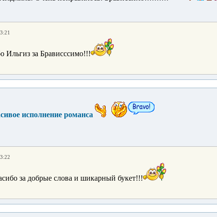
13:21
о Ильгиз за Брависссимо!!!
асивое исполнение романса
13:22
сибо за добрые слова и шикарный букет!!!