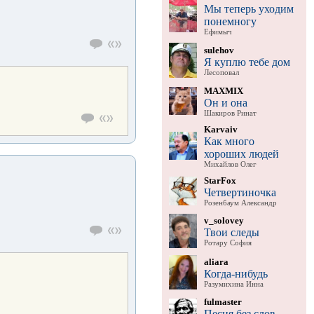
Мы теперь уходим
понемногу
Ефимыч
sulehov
Я куплю тебе дом
Лесоповал
MAXMIX
Он и она
Шакиров Ринат
Karvaiv
Как много
хороших людей
Михайлов Олег
StarFox
Четвертиночка
Розенбаум Александр
v_solovey
Твои следы
Ротару София
aliara
Когда-нибудь
Разумихина Инна
fulmaster
Песня без слов