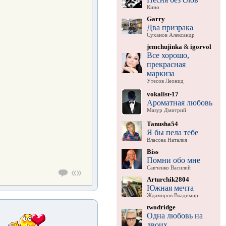
Кино
Garry
Два призрака
Суханов Александр
jemchujinka
&
igorvol
Все хорошо,
прекрасная
маркиза
Утесов Леонид
vokalist-17
Ароматная любовь
Мазур Дмитрий
Tanusha54
Я бы пела тебе
Власова Наталия
Biss
Помни обо мне
Савченко Василий
Arturchik2804
Южная мечта
Ждамиров Владимир
twodridge
Одна любовь на
двоих