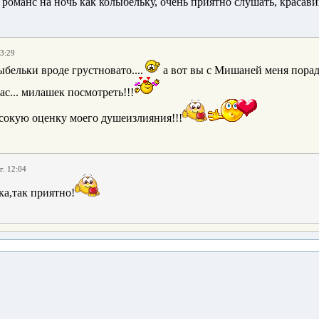
романс на ночь как колыбельку, очень приятно слушать, красави
13:29
лыбельки вроде грустновато....
а вот вы с Мишаней меня порадо
ас... милашек посмотреть!!!
сокую оценку моего душеизлияния!!!
г. 12:04
а,так приятно!