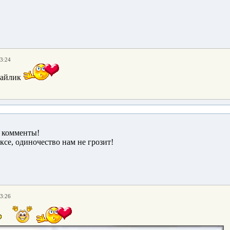
13:24
 комменты!
ксе, одиночество нам не грозит!
13:26