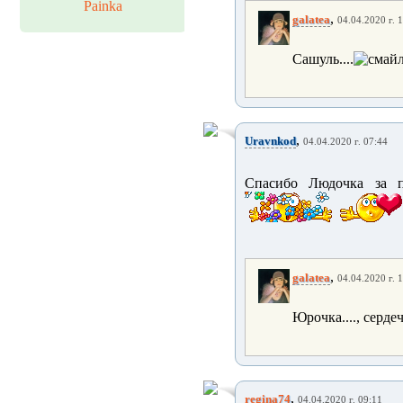
Painka
,
galatea
04.04.2020 г. 
Сашуль....
,
Uravnkod
04.04.2020 г. 07:44
Спасибо Людочка за п
,
galatea
04.04.2020 г. 
Юрочка...., серде
,
regina74
04.04.2020 г. 09:11