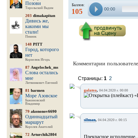
Позови
Баллов:
Тирольский Вадим
00:00
105
203
dimakapitan
Дивись же,
какими мы
стали!
Пикник
148
PITT
Город, которого
нет
Корнелюк Игорь
Комментарии пользователе
87
Angelochek_ms
Слова остались
мне
Страницы:
1
2
Литвинкович Евгений
,
galatea
81
barmen
04.04.2020 г. 00:00
Море Азовское
Бажиновский
Владимир
79
akononov6690
Одиннадцатый
,
silman
04.04.2020 г. 00:15
маршрут
Королев Анатолий
72
Arturchik2804
Прекрасное исполнение, 