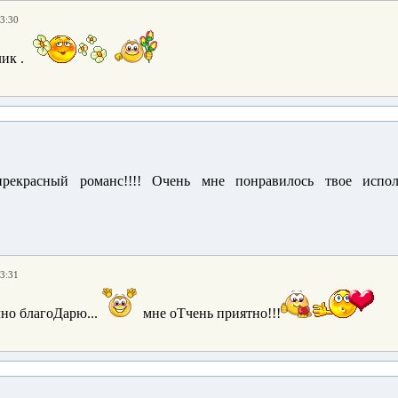
13:30
.
рекрасный романс!!!! Очень мне понравилось твое исполн
13:31
чно благоДарю...
мне оТчень приятно!!!