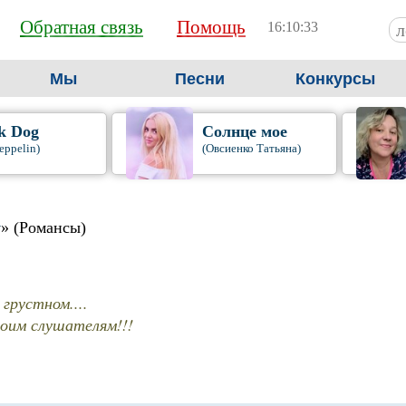
Обратная связь
Помощь
16:10:34
Мы
Песни
Конкурсы
k Dog
Солнце мое
eppelin)
(Овсиенко Татьяна)
у
» (Романсы)
грустном....
оим слушателям!!!