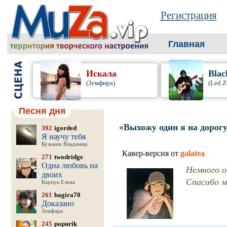
Регистрация
Главная
Искала
Blac
(Земфира)
(Led Z
Песня дня
«
Выхожу один я на дорог
392
igorded
Я научу тебя
Кузьмин Владимир
Кавер-версия от
galatea
271
twodridge
Одна любовь на
Немного о 
двоих
Спасибо м
Карпук Елена
261
bagira70
Доказано
Земфира
245
popurik