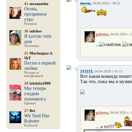
,
merus
41
mranatolm
04.04.2020 г. 00:22
Осень,
прозрачное
утро
Романсы
36
sulehov
,
galatea
04.04.2020 г. 
Я куплю тебе
дом
...
Лесоповал
31
Marinajazz
&
SkT
Песня о первой
любви
,
215215
04.04.2020 г. 01:13
Музыка из
Вот какая команда пишет
кинофильмов
Так что, пока мы в музми
28
lalalala2000
Мы теперь
уходим
понемногу
Ефимыч
27
Bet
,
galatea
04.04.2020 г. 
Wir Sind Das
Roboter
Kraftwerk
... а то!!!!