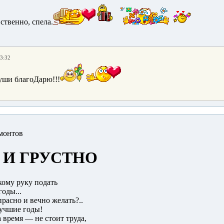
ственно, спела.
13:32
души благоДарю!!!
монтов
 И ГРУСТНО
кому руку подать
оды...
прасно и вечно желать?..
лучшие годы!
а время — не стоит труда,