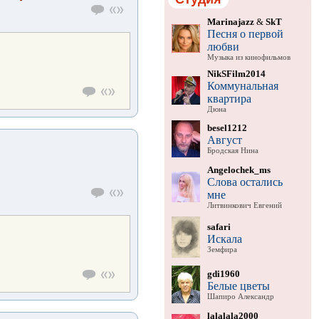
Marinajazz
&
SkT
Песня о первой
любви
Музыка из кинофильмов
NikSFilm2014
Коммунальная
квартира
Дюна
besel1212
Август
Бродская Нина
Angelochek_ms
Слова остались
мне
Литвинкович Евгений
safari
Искала
Земфира
gdi1960
Белые цветы
Шапиро Александр
lalalala2000