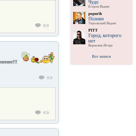
Чудо
Егоров Вадим
popurik
Позови
Тирольский Вадим
PITT
Город, которого
нет
Корнелюк Игорь
Все записи
ение!!!