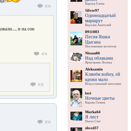
ца!
Карпук Елена
Silver97
Одиннадцатый
маршрут
Королев Анатолий
вали..., и на сон
8911083
Песня Яшки
Цыгана
Неуловимые мстители
Nissan66
Над облаками
Ярмольник Леонид
Aleksantin
Клянём войну, ей
крови мало
Искусственный интеллект
lori
Ночные цветы
Карева Галина
Marka64
Я лист
Пьеха Стас
shved37