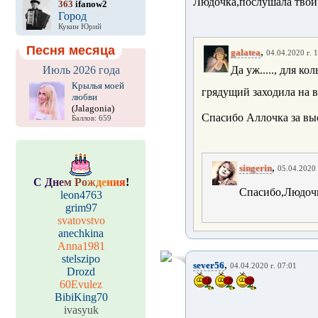
Людочка,послушала твой 
363
ifanow2
Город
Кукин Юрий
Песня месяца
,
galatea
04.04.2020 г. 
Июль 2026 года
Да уж....., для ко
Крылья моей
грядущий заходила на в
любви
(Jalagonia)
Спасибо Аллочка за вы
Баллов: 659
,
singerin
05.04.2020 
С
Д
н
е
м
Р
о
ж
д
е
н
и
я
!
Спасибо,Людочк
leon4763
grim97
svatovstvo
anechkina
Anna1981
stelszipo
,
sever56
04.04.2020 г. 07:01
Drozd
60Evulez
BibiKing70
ivasyuk