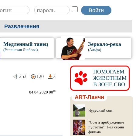
Развлечения
Медленный танец
Зеркало-река
(Успенская Любовь)
(Альфа)
ПОМОГАЕМ
253
120
3
ЖИВОТНЫМ
В ЗОНЕ СВО
00
04.04.2020 00
ART-Ланчи
Чудесный сон
"Сон и пробуждение
пустоты", 1-ая серия
фильма