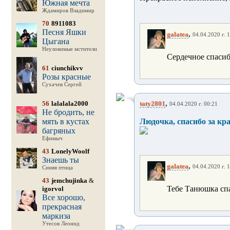
Южная мечта
Ждамиров Владимир
70
8911083
Песня Яшки
,
galatea
04.04.2020 г. 
Цыгана
Неуловимые мстители
Сердечное спасиб
61
ciunchikvv
Розы красные
Сухачев Сергей
,
56
lalalala2000
taty2801
04.04.2020 г. 00:21
Не бродить, не
мять в кустах
Людочка, спасибо за кр
багряных
Ефимыч
43
LonelyWoolf
Знаешь ты
,
galatea
04.04.2020 г. 
Синяя птица
43
jemchujinka
&
Тебе Танюшка спа
igorvol
Все хорошо,
прекрасная
маркиза
Утесов Леонид