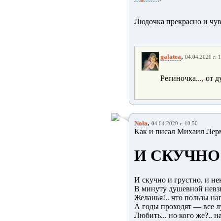
Людочка прекрасно и чув
,
galatea
04.04.2020 г. 
Региночка..., от 
,
Nola
04.04.2020 г. 10:50
Как и писал Михаил Лер
И СКУЧНО
И скучно и грустно, и не
В минуту душевной невзг
Желанья!.. что пользы на
А годы проходят — все 
Любить... но кого же?.. н