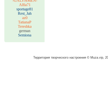
-GALYHMEN-
Alfia71
sportage81
Rest_Jah
az0
TatianaP
Tereshka
german
Semiona
Территория творческого настроения © Muza.vip, 2