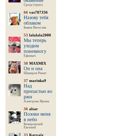
окаянные
Среда (трио)
66
vas707356
Назову тебя
облаком
Быков Вячеслав
53
lalalala2000
Мы теперь
уходим
понемногу
Ефимыч
38
MAXMIX
Он и она
Шакиров Ринат
37
marinka9
Над
пропастью во
ржи
Аллегрова Ирина
36
alsar
Позови меня
в небо
Кемеровский
Евгений
33
Karvaiv