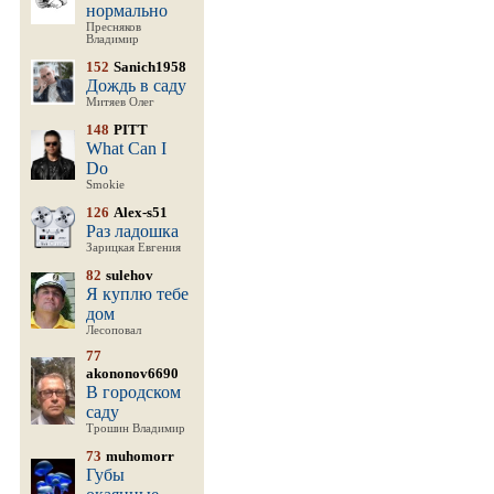
нормально
Пресняков
Владимир
152
Sanich1958
Дождь в саду
Митяев Олег
148
PITT
What Can I
Do
Smokie
126
Alex-s51
Раз ладошка
Зарицкая Евгения
82
sulehov
Я куплю тебе
дом
Лесоповал
77
akononov6690
В городском
саду
Трошин Владимир
73
muhomorr
Губы