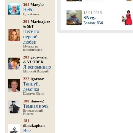
304
Manyka
Небо
13.01.2016
Цой Анита
SNeg-
291
Marinajazz
Баллов: 636
&
SkT
Песня о
первой
любви
Музыка из
кинофильмов
283
gros-valer
&
VLODEK
Я вспоминаю
Марский Валерий
222
igornov
Танцуй,
девочка
Шкитун Юрий
188
ifanow2
Темная ночь
Богословский
Никита
181
dimakapitan
Все