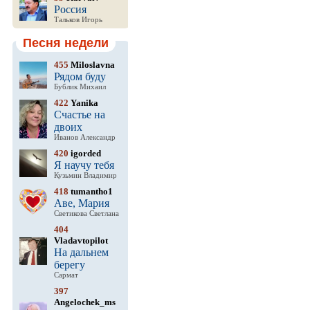
Россия
Тальков Игорь
Песня недели
455
Miloslavna
Рядом буду
Бублик Михаил
422
Yanika
Счастье на
двоих
Иванов Александр
420
igorded
Я научу тебя
Кузьмин Владимир
418
tumantho1
Аве, Мария
Светикова Светлана
404
Vladavtopilot
На дальнем
берегу
Сармат
397
Angelochek_ms