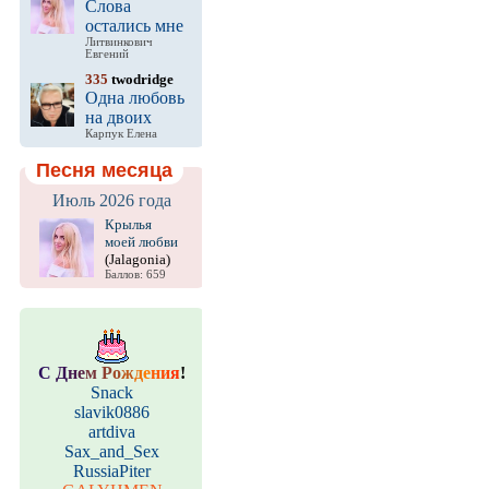
Слова
остались мне
Литвинкович
Евгений
335
twodridge
Одна любовь
на двоих
Карпук Елена
Песня месяца
Июль 2026 года
Крылья
моей любви
(Jalagonia)
Баллов: 659
С
Д
н
е
м
Р
о
ж
д
е
н
и
я
!
Snack
slavik0886
artdiva
Sax_and_Sex
RussiaPiter