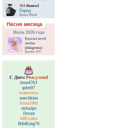
363
ifanow2
Город
Кукин Юрий
Песня месяца
Июль 2026 года
Крылья моей
любви
(Jalagonia)
Баллов: 659
С
Д
н
е
м
Р
о
ж
д
е
н
и
я
!
leon4763
grim97
svatovstvo
anechkina
Anna1981
stelszipo
Drozd
60Evulez
BibiKing70