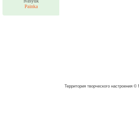
ivasyuk
Painka
Территория творческого настроения © M