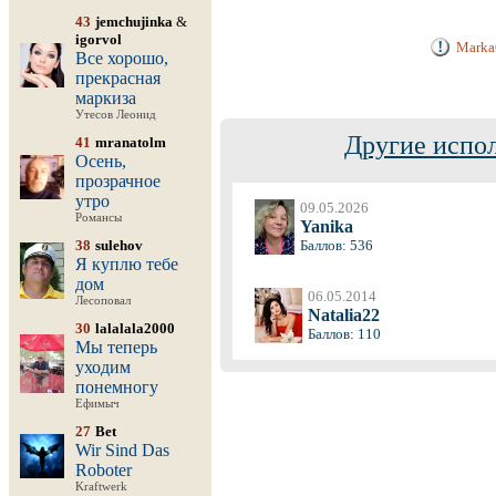
43
jemchujinka
&
igorvol
Marka
Все хорошо,
прекрасная
маркиза
Утесов Леонид
Другие испо
41
mranatolm
Осень,
прозрачное
утро
09.05.2026
Романсы
Yanika
38
sulehov
Баллов: 536
Я куплю тебе
дом
06.05.2014
Лесоповал
Natalia22
30
lalalala2000
Баллов: 110
Мы теперь
уходим
понемногу
Ефимыч
27
Bet
Wir Sind Das
Roboter
Kraftwerk