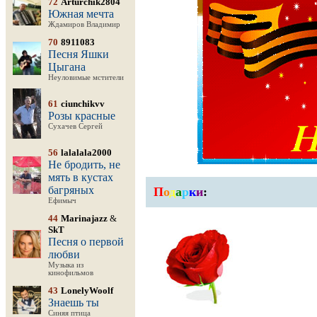
72
Arturchik2804
Южная мечта
Ждамиров Владимир
70
8911083
Песня Яшки
Цыгана
Неуловимые мстители
61
ciunchikvv
Розы красные
Сухачев Сергей
56
lalalala2000
Не бродить, не
мять в кустах
багряных
П
о
д
а
р
к
и
:
Ефимыч
44
Marinajazz
&
SkT
Песня о первой
любви
Музыка из
кинофильмов
43
LonelyWoolf
Знаешь ты
Синяя птица