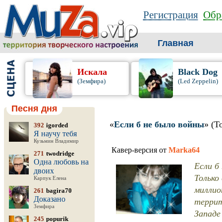
Регистрация
Обр
Главная
Искала
Black Dog
(Земфира)
(Led Zeppelin)
Песня дня
«
Если б не было войны
» (Т
392
igorded
Я научу тебя
Кузьмин Владимир
Кавер-версия от
Marka64
271
twodridge
Одна любовь на
Если б 
двоих
Только
Карпук Елена
миллио
261
bagira70
Доказано
террит
Земфира
Западе
245
popurik