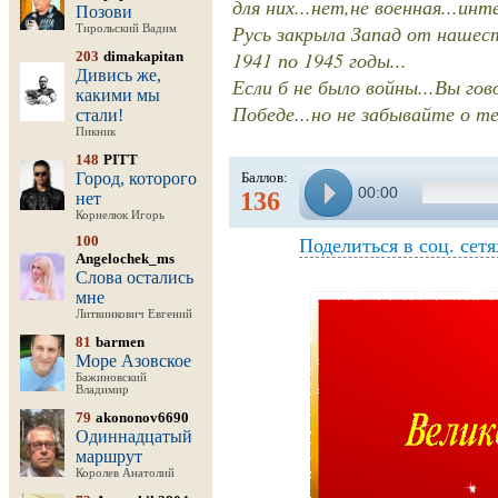
для них...нет,не военная...ин
Позови
Русь закрыла Запад от нашест
Тирольский Вадим
1941 по 1945 годы...
203
dimakapitan
Дивись же,
Если б не было войны...Вы го
какими мы
Победе...но не забывайте о т
стали!
Пикник
148
PITT
Город, которого
Баллов:
00:00
136
нет
Корнелюк Игорь
100
Поделиться в соц. сетя
Angelochek_ms
Слова остались
мне
Литвинкович Евгений
81
barmen
Море Азовское
Бажиновский
Владимир
79
akononov6690
Одиннадцатый
маршрут
Королев Анатолий