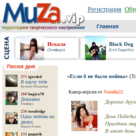
Регистрация
Обр
Главная
Искала
Black Dog
(Земфира)
(Led Zeppelin)
Песня дня
«
Если б не было войны
» (Т
371
igorded
Я научу тебя
Кузьмин Владимир
Кавер-версия от
Natalia22
260
bagira70
Доказано
Дорогие дру
Земфира
256
twodridge
День Победы
Одна любовь на
двоих
Праздник мир
Карпук Елена
В этот день
233
popurik