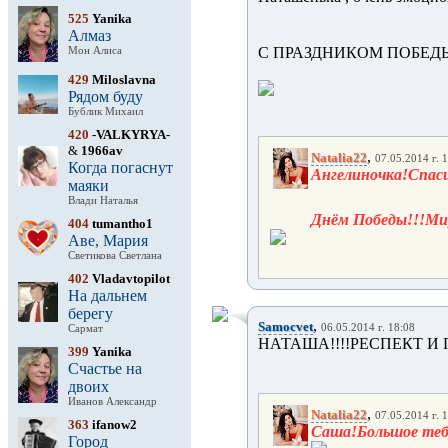
525
Yanika
Алмаз
С ПРАЗДНИКОМ ПОБЕ
Мон Алиса
429
Miloslavna
Рядом буду
Бублик Михаил
420
-VALKYRYA-
&
1966av
,
Natalia22
07.05.2014 г. 
Когда погаснут
Ангелиночка!Спас
маяки
Влади Наталья
Днём Победы!!!Мир
404
tumantho1
Аве, Мария
Светикова Светлана
402
Vladavtopilot
На дальнем
берегу
,
Samocvet
06.05.2014 г. 18:08
Сармат
НАТАША!!!!РЕСПЕКТ И
399
Yanika
Счастье на
двоих
Иванов Александр
,
Natalia22
07.05.2014 г. 
363
ifanow2
Саша!Большое теб
Город