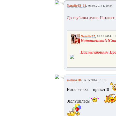
,
Natalie05_11
06.05.2014 г. 19:34
До глубины души,Наташень
,
Natalia22
07.05.2014 г. 
Наташенька!!!Спас
Наступающим Праз
,
milissa10
06.05.2014 г. 19:35
Наташенька привет!!!
Заслушалась!