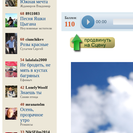
Южная мечта
Ждамиров Владимир
68
8911083
Баллов:
Песня Яшки
00:00
110
Цыгана
Неуловимые мстители
60
ciunchikvv
Розы красные
Сухачев Сергей
54
lalalala2000
Не бродить, не
мять в кустах
багряных
Ефимыч
42
LonelyWoolf
Знаешь ты
Синяя птица
40
mranatolm
Осень,
прозрачное
утро
Романсы
33
NikSFilm2014