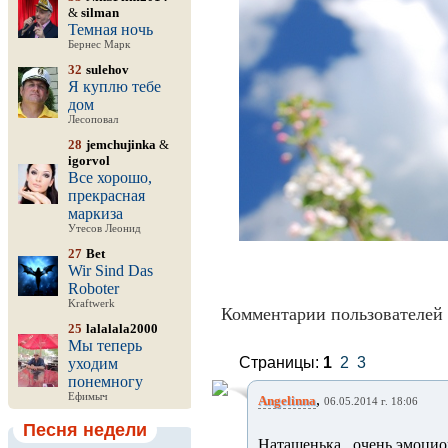
&
silman
Темная ночь
Бернес Марк
32
sulehov
Я куплю тебе
дом
Лесоповал
28
jemchujinka
&
igorvol
Все хорошо,
прекрасная
маркиза
Утесов Леонид
27
Bet
Wir Sind Das
Roboter
Kraftwerk
Комментарии пользователей 
25
lalalala2000
Мы теперь
Страницы:
1
2
3
уходим
понемногу
Ефимыч
,
Angelinna
06.05.2014 г. 18:06
Песня недели
Наташенька , очень эмоцион