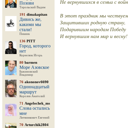
Не вернувшихся в семьи с вой
Позови
Тирольский Вадим
В этот праздник мы чествуем
191
dimakapitan
Дивись же,
Защитивших родную страну,
какими мы
Подарившим народам Победу
стали!
Пикник
И вернувшим нам мир и весну!
136
PITT
Город, которого
нет
Корнелюк Игорь
80
barmen
Море Азовское
Бажиновский
Владимир
76
akononov6690
Одиннадцатый
маршрут
Королев Анатолий
71
Angelochek_ms
Слова остались
мне
Литвинкович Евгений
70
Arturchik2804