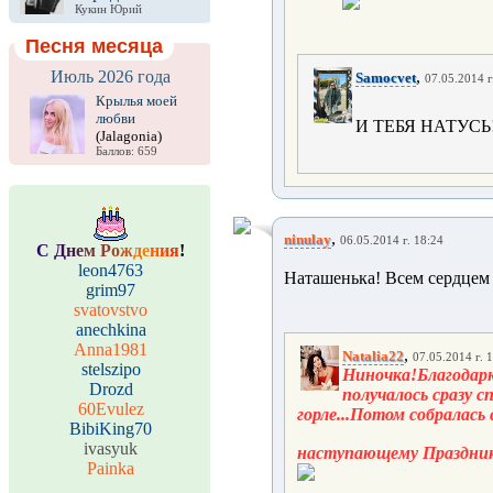
Кукин Юрий
Песня месяца
Июль 2026 года
,
Samocvet
07.05.2014 г
Крылья моей
любви
И ТЕБЯ НАТУСЬ
(Jalagonia)
Баллов: 659
,
ninulay
06.05.2014 г. 18:24
С
Д
н
е
м
Р
о
ж
д
е
н
и
я
!
leon4763
Наташенька! Всем сердцем
grim97
svatovstvo
anechkina
Anna1981
,
Natalia22
07.05.2014 г. 
stelszipo
Ниночка!Благодарю
Drozd
получалось сразу с
60Evulez
горле...Потом собралась
BibiKing70
ivasyuk
наступающему Празднику
Painka