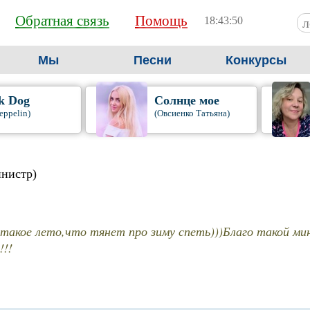
Обратная связь
Помощь
18:43:52
Мы
Песни
Конкурсы
k Dog
Солнце мое
eppelin)
(Овсиенко Татьяна)
инистр)
 такое лето,что тянет про зиму спеть)))Благо такой ми
!!!