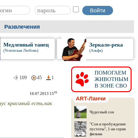
Развлечения
Медленный танец
Зеркало-река
(Успенская Любовь)
(Альфа)
ПОМОГАЕМ
109
45
1
ЖИВОТНЫМ
В ЗОНЕ СВО
16
16.07.2013 15
ART-Ланчи
нус красивый есть,как
Чудесный сон
"Сон и пробуждение
пустоты", 1-ая серия
фильма