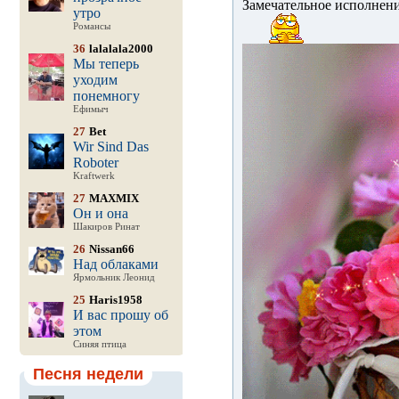
Замечательное исполнени
утро
Романсы
36
lalalala2000
Мы теперь
уходим
понемногу
Ефимыч
27
Bet
Wir Sind Das
Roboter
Kraftwerk
27
MAXMIX
Он и она
Шакиров Ринат
26
Nissan66
Над облаками
Ярмольник Леонид
25
Haris1958
И вас прошу об
этом
Синяя птица
Песня недели