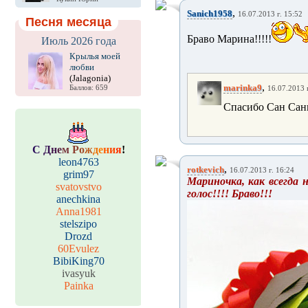
,
Sanich1958
16.07.2013 г. 15:52
Песня месяца
Браво Марина!!!!!
Июль 2026 года
Крылья моей
любви
(Jalagonia)
,
marinka9
Баллов: 659
16.07.2013 г
Спасибо Сан Саны
С
Д
н
е
м
Р
о
ж
д
е
н
и
я
!
leon4763
,
rotkevich
16.07.2013 г. 16:24
grim97
Мариночка, как всегда 
svatovstvo
голос!!!! Браво!!!
anechkina
Anna1981
stelszipo
Drozd
60Evulez
BibiKing70
ivasyuk
Painka