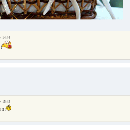
. 14:44
!
. 15:45
!!!