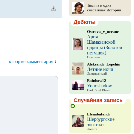
Тысяча и одна
счастливая История
Дебюты
Ostrova_v_oceane
Ария
Шамаханской
царицы (Золотой
петушок)
Оперные
к форме комментария
↓
Aleksandr_Lepehin
Летние ночи
Ласковый май
Rainbow12
Your shadow
Dark Soul Blues
Случайная запись
Elenabalandi
Шербургские
зонтики
Лолита