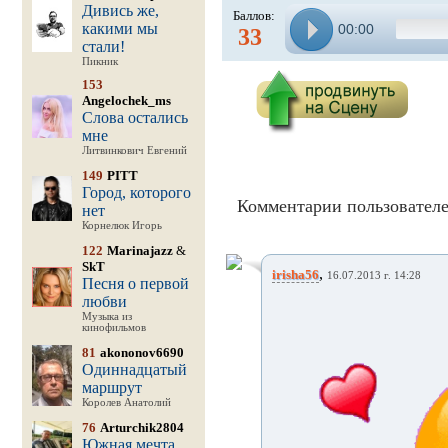
Дивись же,
Баллов:
какими мы
00:00
33
стали!
Пикник
153
Angelochek_ms
Слова остались
мне
Литвинкович Евгений
149
PITT
Город, которого
Комментарии пользователе
нет
Корнелюк Игорь
122
Marinajazz
&
SkT
,
irisha56
16.07.2013 г. 14:28
Песня о первой
любви
Музыка из
кинофильмов
81
akononov6690
Одиннадцатый
маршрут
Королев Анатолий
76
Arturchik2804
Южная мечта