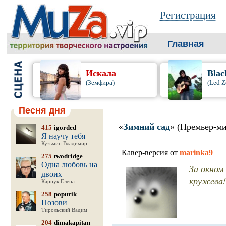
Регистрация
Главная
Искала
Blac
(Земфира)
(Led Z
Песня дня
«
Зимний сад
» (Премьер-м
415
igorded
Я научу тебя
Кузьмин Владимир
Кавер-версия от
marinka9
275
twodridge
Одна любовь на
За окном
двоих
кружева!
Карпук Елена
258
popurik
Позови
Тирольский Вадим
204
dimakapitan