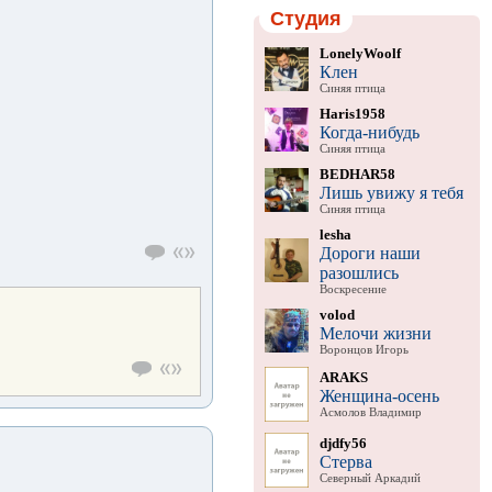
Студия
LonelyWoolf
Клен
Синяя птица
Haris1958
Когда-нибудь
Синяя птица
BEDHAR58
Лишь увижу я тебя
Синяя птица
lesha
Дороги наши
разошлись
Воскресение
volod
Мелочи жизни
Воронцов Игорь
ARAKS
Женщина-осень
Асмолов Владимир
djdfy56
Стерва
Северный Аркадий