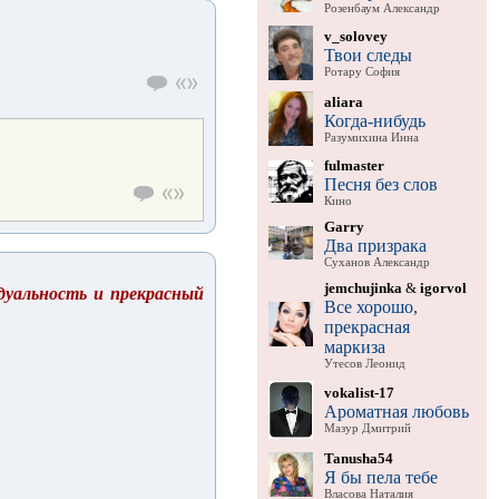
Розенбаум Александр
v_solovey
Твои следы
Ротару София
aliara
Когда-нибудь
Разумихина Инна
fulmaster
Песня без слов
Кино
Garry
Два призрака
Суханов Александр
jemchujinka
&
igorvol
идуальность и прекрасный
Все хорошо,
прекрасная
маркиза
Утесов Леонид
vokalist-17
Ароматная любовь
Мазур Дмитрий
Tanusha54
Я бы пела тебе
Власова Наталия