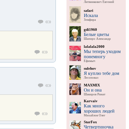
Литвинкович Евгений
safari
Искала
Земфира
gdi1960
Белые цветы
Шапиро Александр
lalalala2000
Мы теперь уходим
понемногу
Ефимыч
sulehov
Я куплю тебе дом
Лесоповал
MAXMIX
Он и она
Шакиров Ринат
Karvaiv
Как много
хороших людей
Михайлов Олег
StarFox
Четвертиночка