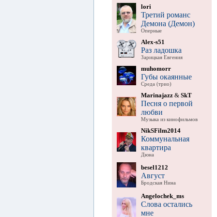
lori
Третий романс
Демона (Демон)
Оперные
Alex-s51
Раз ладошка
Зарицкая Евгения
muhomorr
Губы окаянные
Среда (трио)
Marinajazz
&
SkT
Песня о первой
любви
Музыка из кинофильмов
NikSFilm2014
Коммунальная
квартира
Дюна
besel1212
Август
Бродская Нина
Angelochek_ms
Слова остались
мне