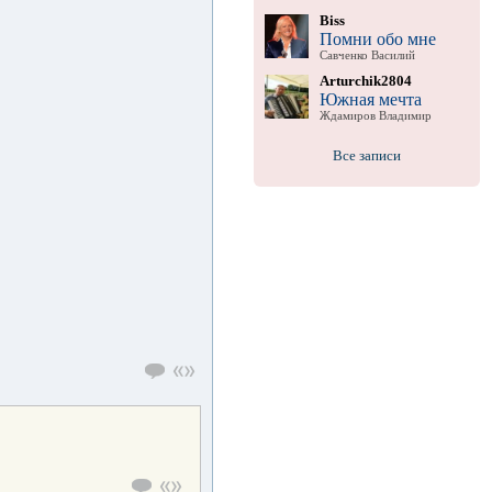
Biss
Помни обо мне
Савченко Василий
Arturchik2804
Южная мечта
Ждамиров Владимир
Все записи