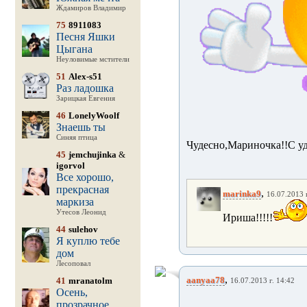
Ждамиров Владимир
75
8911083
Песня Яшки
Цыгана
Неуловимые мстители
51
Alex-s51
Раз ладошка
Зарицкая Евгения
46
LonelyWoolf
Знаешь ты
Синяя птица
Чудесно,Мариночка!!С у
45
jemchujinka
&
igorvol
Все хорошо,
прекрасная
,
marinka9
16.07.2013 г
маркиза
Утесов Леонид
Ириша!!!!!
44
sulehov
Я куплю тебе
дом
Лесоповал
,
aanyaa78
41
mranatolm
16.07.2013 г. 14:42
Осень,
прозрачное