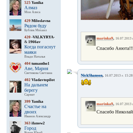
525
Yanika
Алмаз
Мон Алиса
429
Miloslavna
Рядом буду
Бублик Михаил
420
-VALKYRYA-
,
marinka9
16.07.2013 г
&
1966av
Когда погаснут
Спасибо Анюта!!!
маяки
Влади Наталья
404
tumantho1
Аве, Мария
Светикова Светлана
,
NickShanson
16.07.2013 г. 15:28
402
Vladavtopilot
На дальнем
берегу
Сармат
399
Yanika
,
marinka9
16.07.2013 г
Счастье на
двоих
Cпасибо Николай!
Иванов Александр
363
ifanow2
Город
Кукин Юрий