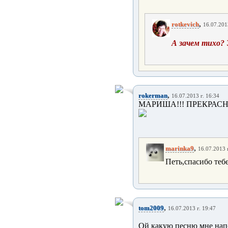
,
rotkevich
16.07.2013
А зачем тихо? 
,
rokerman
16.07.2013 г. 16:34
МАРИША!!! ПРЕКРАСНО
,
marinka9
16.07.2013 г
Петь,спасибо тебе
,
tom2009
16.07.2013 г. 19:47
Ой какую песню мне напо