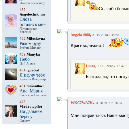
Иванов Александр
Спасибо больш
480
Angelochek_ms
Слова
остались мне
Литвинкович
Евгений
,
Angela1968
31.10.2018 г. 16:54
466
Miloslavna
Рядом буду
Красиво,нежно!!
Бублик Михаил
459
Manyka
Небо
Цой Анита
,
Luiza
31.10.2018 г. 18:42
454
igorded
Я научу тебя
Благодарю,что послуш
Кузьмин Владимир
431
tumantho1
Аве, Мария
Светикова Светлана
428
,
WKC7WA7K
31.10.2018 г. 18:05
Vladavtopilot
На дальнем
Мне понравилось Ваше высту
берегу
Сармат