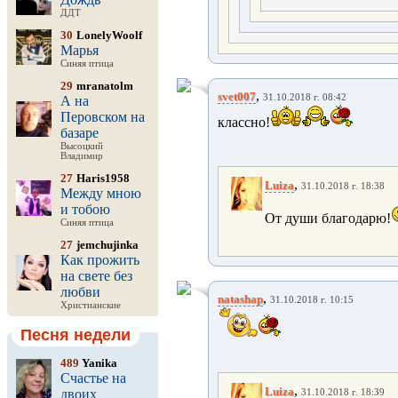
ДДТ
30
LonelyWoolf
Марья
Синяя птица
29
mranatolm
,
svet007
31.10.2018 г. 08:42
А на
Перовском на
классно!
базаре
Высоцкий
Владимир
27
Haris1958
,
Luiza
31.10.2018 г. 18:38
Между мною
и тобою
От души благодарю!
Синяя птица
27
jemchujinka
Как прожить
на свете без
любви
,
natashap
31.10.2018 г. 10:15
Христианские
Песня недели
489
Yanika
Счастье на
,
Luiza
двоих
31.10.2018 г. 18:39