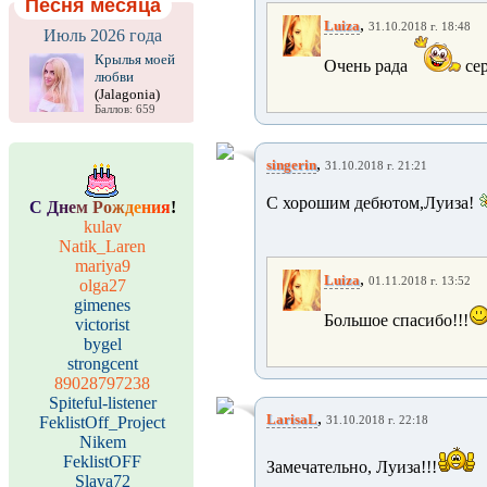
Песня месяца
,
Luiza
31.10.2018 г. 18:48
Июль 2026 года
Крылья моей
Очень рада
сер
любви
(Jalagonia)
Баллов: 659
,
singerin
31.10.2018 г. 21:21
С хорошим дебютом,Луиза!
С
Д
н
е
м
Р
о
ж
д
е
н
и
я
!
kulav
Natik_Laren
mariya9
,
Luiza
01.11.2018 г. 13:52
olga27
gimenes
Большое спасибо!!!
victorist
bygel
strongcent
89028797238
Spiteful-listener
,
LarisaL
FeklistOff_Project
31.10.2018 г. 22:18
Nikem
FeklistOFF
Замечательно, Луиза!!!
Slava72