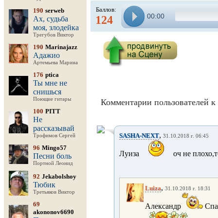
Баллов:
190
serweb
00:00
124
Ах, судьба
моя, злодейка
Трегубов Виктор
190
Marinajazz
Адажио
Артемьева Марина
176
ptica
Ты мне не
снишься
Поющие гитары
Комментарии пользователей к 
100
PITT
Не
рассказывай
,
SASHA-NEXT
Трофимов Сергей
31.10.2018 г. 06:45
96
Mingo57
Луиза
оч не плохо,т
Песни боль
Портной Леонид
92
Jekabolshoy
Тюбик
,
Luiza
31.10.2018 г. 18:31
Третьяков Виктор
69
Александр
Спас
akononov6690