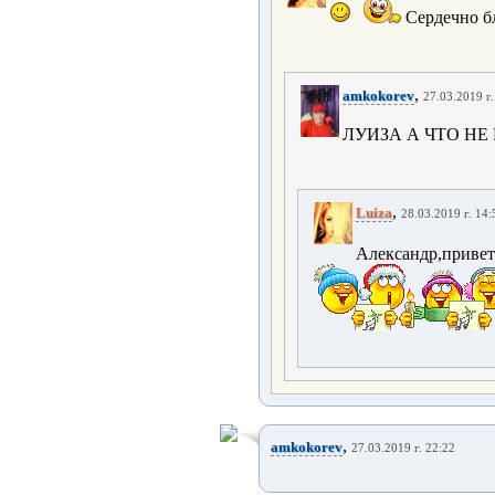
Сердечно б
,
amkokorev
27.03.2019 г.
ЛУИЗА А ЧТО Н
,
Luiza
28.03.2019 г. 14:
Александр,привет
,
amkokorev
27.03.2019 г. 22:22