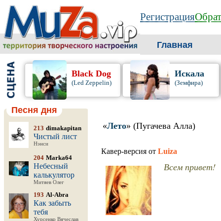
Регистрация
Обрат
Главная
Black Dog
Искала
(Led Zeppelin)
(Земфира)
Песня дня
«
Лето
» (Пугачева Алла)
213
dimakapitan
Чистый лист
Нэнси
Кавер-версия от
Luiza
204
Marka64
Всем привет!
Небесный
калькулятор
Митяев Олег
193
Al-Abra
Как забыть
тебя
Хурсенко Вячеслав