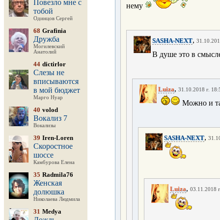
Повезло мне с
нему
тобой
Одинцов Сергей
68
Grafinia
Дружба
,
SASHA-NEXT
31.10.201
Могилевский
Анатолий
В душе это в смысл
44
dictirlor
Слезы не
вписываются
,
Luiza
в мой бюджет
31.10.2018 г. 18:
Марго Нуар
Можно и так
40
volod
Вокализ 7
Вокализы
,
39
Iren-Loren
SASHA-NEXT
31.1
Скоростное
шоссе
Камбурова Елена
35
Radmila76
Женская
,
Luiza
03.11.2018 г
долюшка
Николаева Людмила
31
Medya
Дождь