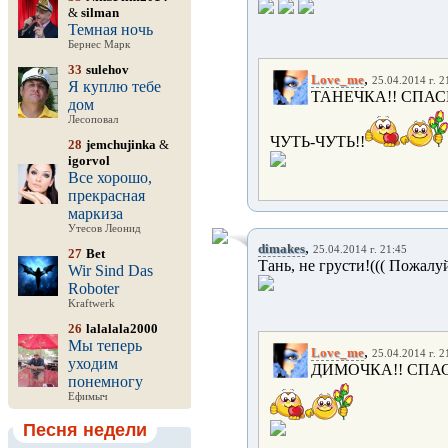
&
silman
Темная ночь
Бернес Марк
33
sulehov
,
Love_me
25.04.2014 г. 2
Я куплю тебе
ТАНЕЧКА!! СПАС
дом
Лесоповал
ЧУТЬ-ЧУТЬ!!
28
jemchujinka
&
igorvol
Все хорошо,
прекрасная
маркиза
Утесов Леонид
,
dimakes
25.04.2014 г. 21:45
27
Bet
Тань, не грусти!((( Пожалуй
Wir Sind Das
Roboter
Kraftwerk
26
lalalala2000
Мы теперь
,
Love_me
25.04.2014 г. 2
уходим
ДИМОЧКА!! СПАС
понемногу
Ефимыч
Песня недели