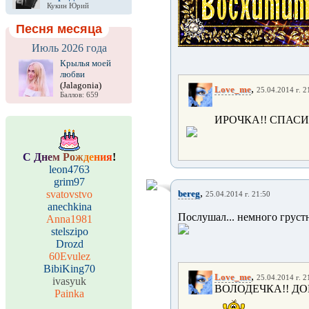
Кукин Юрий
Песня месяца
Июль 2026 года
Крылья моей
любви
(Jalagonia)
,
Love_me
25.04.2014 г. 2
Баллов: 659
ИРОЧКА!! СПАСИ
С
Д
н
е
м
Р
о
ж
д
е
н
и
я
!
leon4763
grim97
,
svatovstvo
bereg
25.04.2014 г. 21:50
anechkina
Послушал... немного груст
Anna1981
stelszipo
Drozd
60Evulez
BibiKing70
,
Love_me
25.04.2014 г. 2
ivasyuk
ВОЛОДЕЧКА!! ДО
Painka