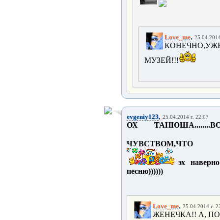
,
Love_me
25.04.2014
КОНЕЧНО,УЖЕ
МУЗЕЙ!!!
,
evgeniy123
25.04.2014 г. 22:07
ОХ ТАНЮША......
ЧУВСТВОМ,ЧТО
эх наверн
песню))))))
,
Love_me
25.04.2014 г. 2
ЖЕНЕЧКА!! А, П