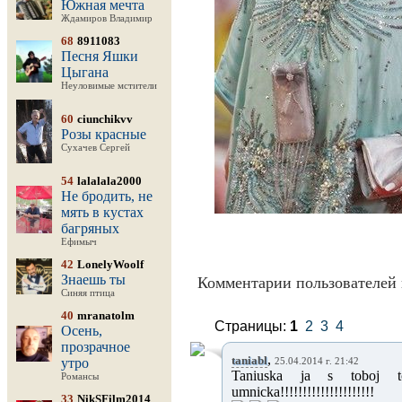
Южная мечта
Ждамиров Владимир
68
8911083
Песня Яшки
Цыгана
Неуловимые мстители
60
ciunchikvv
Розы красные
Сухачев Сергей
54
lalalala2000
Не бродить, не
мять в кустах
багряных
Ефимыч
42
LonelyWoolf
Знаешь ты
Комментарии пользователей 
Синяя птица
40
mranatolm
Страницы:
1
2
3
4
Осень,
прозрачное
,
taniabl
утро
25.04.2014 г. 21:42
Taniuska ja s toboj to
Романсы
umnicka!!!!!!!!!!!!!!!!!!!!!
33
NikSFilm2014