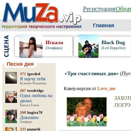
Регистрация
Обрат
Главная
Искала
Black Dog
(Земфира)
(Led Zeppelin)
Песня дня
«
Три счастливых дня
» (Пуг
371
igorded
Я научу тебя
Кузьмин Владимир
Кавер-версия от
Love_me
267
twodridge
Одна любовь на
ЗАХОТ
двоих
ПОГРУ
Карпук Елена
260
bagira70
Доказано
Земфира
233
popurik