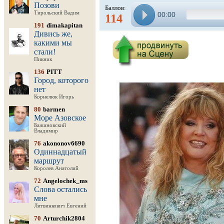
Позови
Баллов:
Тирольский Вадим
00:00
114
191
dimakapitan
Дивись же,
какими мы
стали!
Пикник
136
PITT
Город, которого
нет
Корнелюк Игорь
80
barmen
Море Азовское
Бажиновский
Владимир
76
akononov6690
Одиннадцатый
маршрут
Королев Анатолий
72
Angelochek_ms
Слова остались
мне
Литвинкович Евгений
70
Arturchik2804