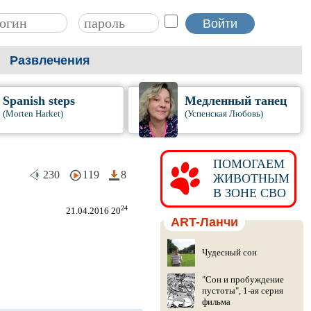
Развлечения
Spanish steps
Медленный танец
(Morten Harket)
(Успенская Любовь)
ПОМОГАЕМ
230
119
8
ЖИВОТНЫМ
В ЗОНЕ СВО
24
21.04.2016 20
ART-Ланчи
Чудесный сон
"Сон и пробуждение
пустоты", 1-ая серия
фильма