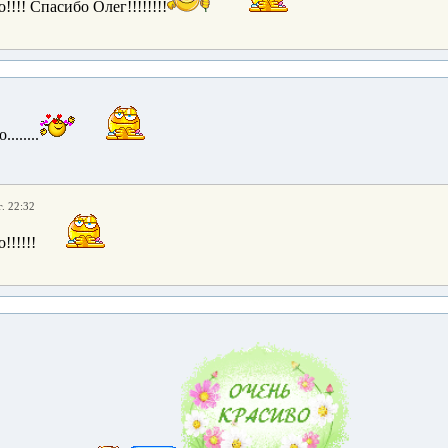
!!!! Спасибо Олег!!!!!!!!
.......
. 22:32
!!!!!