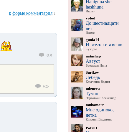
Haniguna shel
hashhuna
Иврит
к форме комментария
↓
volod
До шестнадцати
лет
Пламя
gunia14
И все-таки я верю
Сузорье
natashap
Август
Бродская Нина
Surikov
Лебедь
Казаченко Вадим
tuleneva
Туман
Эгромжан Александр
muhomorr
Мне одиноко,
детка
Кузьмин Владимир
Pol701