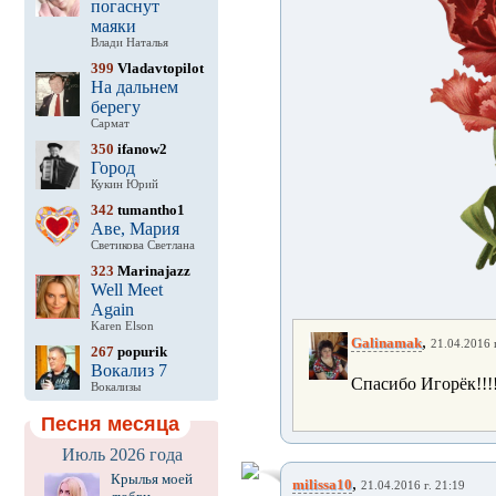
погаснут
маяки
Влади Наталья
399
Vladavtopilot
На дальнем
берегу
Сармат
350
ifanow2
Город
Кукин Юрий
342
tumantho1
Аве, Мария
Светикова Светлана
323
Marinajazz
Well Meet
Again
Karen Elson
,
Galinamak
21.04.2016 г
267
popurik
Вокализ 7
Спасибо Игорёк!!!!
Вокализы
Песня месяца
Июль 2026 года
Крылья моей
,
milissa10
21.04.2016 г. 21:19