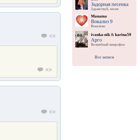
Задорная песенка
Здравствуй, песня
Manama
Вокализ 9
Вокализы
ivanka-nik
&
karina59
Арго
Волшебный микрофон
Все записи