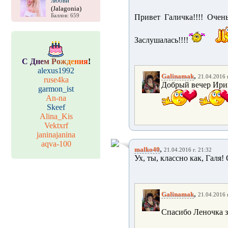
любви
(Jalagonia)
Баллов: 659
Привет Галичка!!!! Очен
Заслушалась!!!!
С
Д
н
е
м
Р
о
ж
д
е
н
и
я
!
alexus1992
,
Galinamak
21.04.2016 г
ruse4ka
Добрый вечер Ирише
garmon_ist
An-na
Skeef
Alina_Kis
Vektxrf
janinajanina
aqva-100
,
malko40
21.04.2016 г. 21:32
Ух, ты, классно как, Галя
,
Galinamak
21.04.2016 г
Спасибо Леночка за