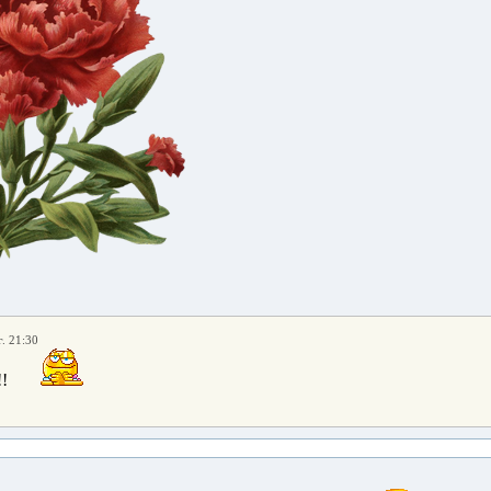
. 21:30
!