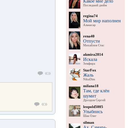
Какое мне дело
Последний дюйм
regina74
Мой мир наполнен
Алькасар
rena40
Отпусти
Михайлов Стас
akmira2814
Искала
Земфира
StarFox
Жаль
NikaDim
milana18
Там, где клён
шумит
Дроздов Сергей
leopold5005
Улыбнись
Шак Олег
silman
Ах, Самара-