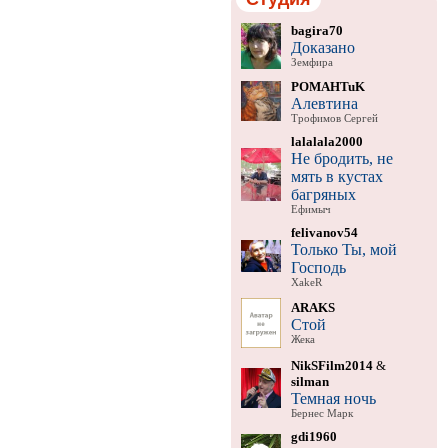
bagira70
Доказано
Земфира
POMAHTuK
Алевтина
Трофимов Сергей
lalalala2000
Не бродить, не
мять в кустах
багряных
Ефимыч
felivanov54
Только Ты, мой
Господь
XakeR
ARAKS
Стой
Жека
NikSFilm2014
&
silman
Темная ночь
Бернес Марк
gdi1960