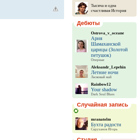
Тысяча и одна
счастливая История
Дебюты
Ostrova_v_oceane
Ария
Шамаханской
царицы (Золотой
петушок)
Оперные
Aleksandr_Lepehin
Летние ночи
Ласковый май
Rainbow12
Your shadow
Dark Soul Blues
Случайная запись
mranatolm
Бухта радости
Саруханов Игорь
Студия