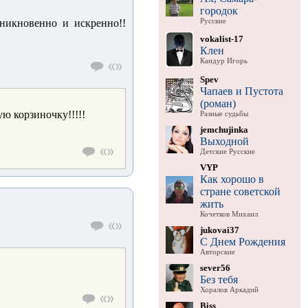
городок
Русские
никновенно и искренно!!
vokalist-17
Клен
Кандур Игорь
Spev
Чапаев и Пустота
(роман)
ую корзиночку!!!!!
Разные судьбы
jemchujinka
Выходной
Детские Русские
VYP
Как хорошо в
стране советской
жить
Кочетков Михаил
jukovai37
С Днем Рождения
Авторские
sever56
Без тебя
Хоралов Аркадий
Biss