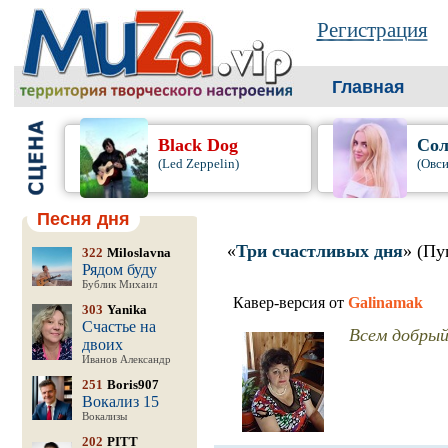
Регистрация
Главная
Black Dog
Сол
(Led Zeppelin)
(Овси
Песня дня
«
Три счастливых дня
» (Пу
322
Miloslavna
Рядом буду
Бублик Михаил
Кавер-версия от
Galinamak
303
Yanika
Счастье на
Всем добрый 
двоих
Иванов Александр
251
Boris907
Вокализ 15
Вокализы
202
PITT