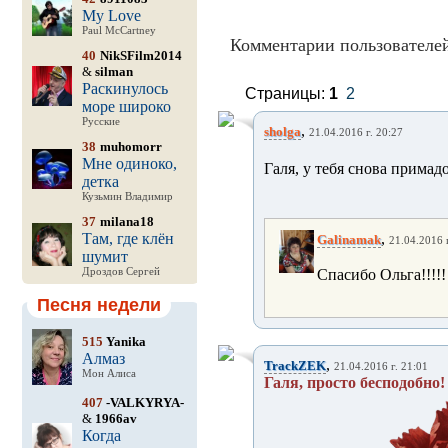
My Love
Paul McCartney
Комментарии пользователей
40
NikSFilm2014
&
silman
Раскинулось
Страницы:
1
2
море широко
Русские
,
sholga
21.04.2016 г. 20:27
38
muhomorr
Мне одиноко,
Галя, у тебя снова прима
детка
Кузьмин Владимир
37
milana18
Там, где клён
,
Galinamak
21.04.2016 г
шумит
Дроздов Сергей
Спасибо Ольга!!!!!
Песня недели
515
Yanika
Алмаз
,
TrackZEK
21.04.2016 г. 21:01
Мон Алиса
Галя, просто бесподобно
407
-VALKYRYA-
&
1966av
Когда