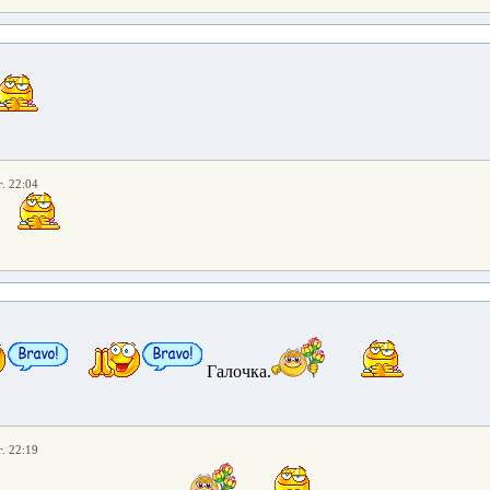
. 22:04
Галочка.
. 22:19