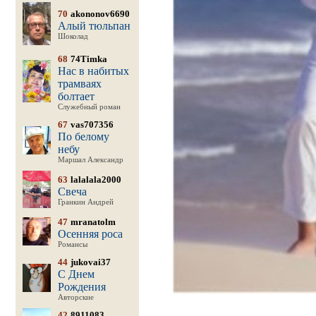
70
akononov6690
Алый тюльпан
Шоколад
68
74Timka
Нас в набитых
трамваях
болтает
Служебный роман
67
vas707356
По белому
небу
Маршал Александр
63
lalalala2000
Свеча
Гранкин Андрей
47
mranatolm
Осенняя роса
Романсы
44
jukovai37
С Днем
Рождения
Авторские
42
8911083