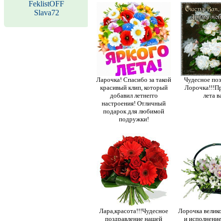
FeklistOFF
Slava72
Ларочка! Спасибо за такой
Чудесное поз
красивый клип, который
Лорочка!!!П
добавил летнегго
лета в
настроения! Отличный
подарок для любимой
подружки!
Лара,красота!!!Чудесное
Лорочка велик
поздравление нашей
и исполнение