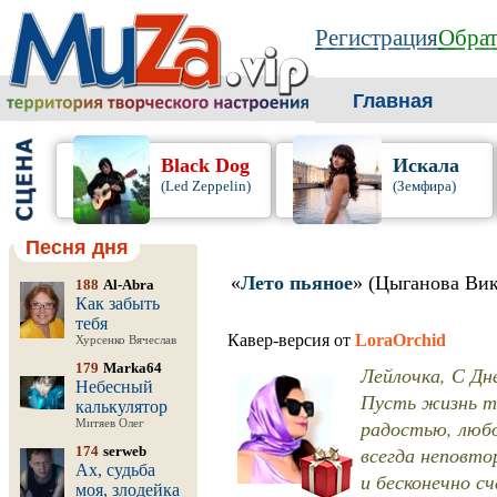
Регистрация
Обрат
Главная
Black Dog
Искала
(Led Zeppelin)
(Земфира)
Песня дня
«
Лето пьяное
» (Цыганова Вик
188
Al-Abra
Как забыть
тебя
Кавер-версия от
LoraOrchid
Хурсенко Вячеслав
179
Marka64
Лейлочка, С Дн
Небесный
Пусть жизнь тв
калькулятор
радостью, любо
Митяев Олег
всегда неповто
174
serweb
Ах, судьба
и бесконечно с
моя, злодейка