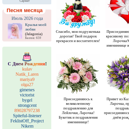
Сармат
Песня месяца
Июль 2026 года
Крылья моей
любви
Спасибо, моя подруженька
Присоединяюс
(Jalagonia)
дорогая! Твой подарок
красивому по
Баллов: 659
прекрасен и восхитителен!
Лорочка!
имениннице и
С
Д
н
е
м
Р
о
ж
д
е
н
и
я
!
kulav
Natik_Laren
mariya9
olga27
gimenes
victorist
Присоединяюсь к
Привет из Ка
bygel
великолепному
Ларочка, п
strongcent
поздравлению для
поздрав
89028797238
Лейлочки, Ларочка!
присоединяюсь
Spiteful-listener
Букетик и поздравления
днём рожд
FeklistOff_Project
имениннице!
Nikem