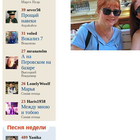
Марго Нуар
39
sever56
Прощай
навеки
4upakabra
31
volod
Вокализ 7
Вокализы
27
mranatolm
А на
Перовском на
базаре
Высоцкий
Владимир
26
LonelyWoolf
Марья
Синяя птица
23
Haris1958
Между мною
и тобою
Синяя птица
Песня недели
489
Yanika