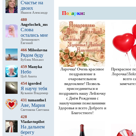
Счастье на
двоих
П
о
д
а
р
к
и
:
Иванов Александр
480
Angelochek_ms
Слова
остались мне
Литвинкович
Евгений
466
Miloslavna
Рядом буду
Бублик Михаил
459
Manyka
Ларочка! Очень красивое
Прекрасное по
Небо
поздравление в
Лорочка!Лейл
Цой Анита
очаровательном
всего с
454
igorded
видеоклипе! Позволь
замечател
Я научу тебя
присоединиться и
поздравить нашу Лейлочку
Кузьмин Владимир
с Днём Рождения с
431
tumantho1
наилучшими пожеланиями
Аве, Мария
Здоровья и всего Доброго и
Светикова Светлана
Благостного!
428
Vladavtopilot
На дальнем
берегу