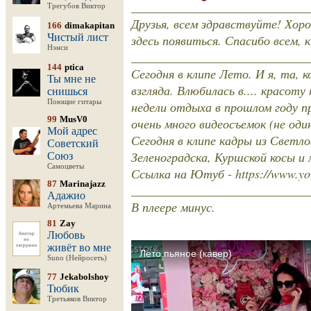
____________________________
Трегубов Виктор
Друзья, всем здравствуйте! Хоро
166
dimakapitan
Чистый лист
здесь появиться. Спасибо всем, 
Нэнси
____________________________
144
ptica
Сегодня в клипе Лето. И я, та, 
Ты мне не
взгляда. Влюбилась в.... красот
снишься
Поющие гитары
недели отдыха в прошлом году п
99
MusV0
очень много видеосъемок (не оди
Мой адрес
Сегодня в клипе кадры из Светло
Советский
Зеленоградска, Куршской косы и
Союз
Самоцветы
Ссылка на Ютуб - https://www.y
87
Marinajazz
____________________________
Адажио
В плеере минус.
Артемьева Марина
81
Zay
Любовь
живёт во мне
Suno (Нейросеть)
77
Jekabolshoy
Тюбик
Третьяков Виктор