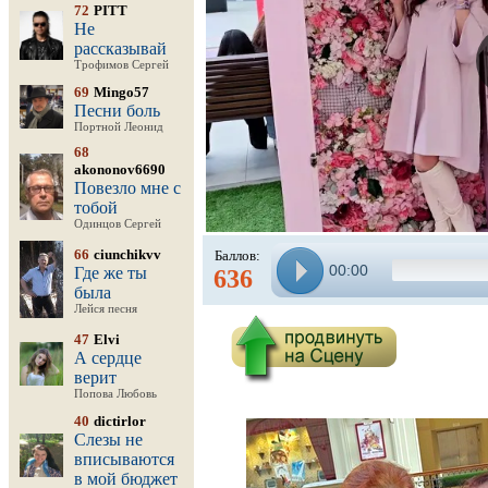
72
PITT
Не
рассказывай
Трофимов Сергей
69
Mingo57
Песни боль
Портной Леонид
68
akononov6690
Повезло мне с
тобой
Одинцов Сергей
66
ciunchikvv
Баллов:
00:00
Где же ты
636
была
Лейся песня
47
Elvi
А сердце
верит
Попова Любовь
40
dictirlor
Слезы не
вписываются
в мой бюджет