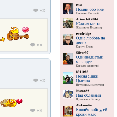
Biss
Помни обо мне
Савченко Василий
Arturchik2804
Южная мечта
Ждамиров Владимир
twodridge
Одна любовь на
двоих
Карпук Елена
Silver97
Одиннадцатый
маршрут
Королев Анатолий
8911083
Песня Яшки
Цыгана
Неуловимые мстители
Nissan66
Над облаками
Ярмольник Леонид
Aleksantin
.
Клянём войну, ей
крови мало