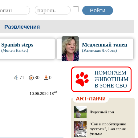
Развлечения
Spanish steps
Медленный танец
(Morten Harket)
(Успенская Любовь)
ПОМОГАЕМ
71
30
0
ЖИВОТНЫМ
В ЗОНЕ СВО
48
16.06.2026 18
ART-Ланчи
Чудесный сон
"Сон и пробуждение
пустоты", 1-ая серия
фильма