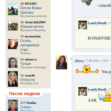
38
8911083
- спаси
Песня Яшки
Цыгана
Неуловимые мстители
36
Arturchik2804
,
LonelyWoolf
17
Южная мечта
Ждамиров Владимир
35
mranatolm
БОЛЬШУЩЕ
Осень,
прозрачное
утро
Романсы
34
tuleneva
,
aliara
17.06.2026 г. 13:07
Туман
Эгромжан Александр
You pe
33
rena40
Отпусти
Михайлов Стас
,
LonelyWoolf
17
Песня недели
АЛЯ,
525
Yanika
Алмаз
Мон Алиса