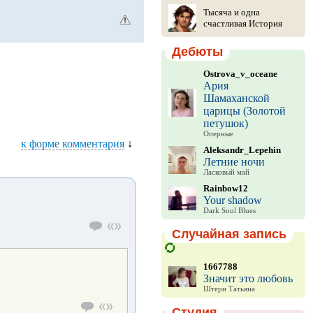
Тысяча и одна
счастливая История
Дебюты
Ostrova_v_oceane
Ария
Шамаханской
царицы (Золотой
петушок)
Оперные
к форме комментария
↓
Aleksandr_Lepehin
Летние ночи
Ласковый май
Rainbow12
Your shadow
Dark Soul Blues
Случайная запись
1667788
Значит это любовь
Штерн Татьяна
Студия