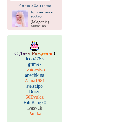
Июль 2026 года
Крылья моей
любви
(Jalagonia)
Баллов: 659
С
Д
н
е
м
Р
о
ж
д
е
н
и
я
!
leon4763
grim97
svatovstvo
anechkina
Anna1981
stelszipo
Drozd
60Evulez
BibiKing70
ivasyuk
Painka