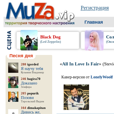
Регистрация
Главная
Black Dog
Сол
(Led Zeppelin)
(Овси
Песня дня
«
All In Love Is Fair
» (Stev
280
igorded
Я научу тебя
Кузьмин Владимир
Кавер-версия от
LonelyWoolf
246
bagira70
Доказано
Земфира
205
popurik
Позови
Тирольский Вадим
164
dimakapitan
Дивись же,