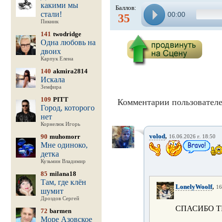
какими мы
Баллов:
стали!
00:00
35
Пикник
141
twodridge
Одна любовь на
двоих
Карпук Елена
140
akmira2814
Искала
Земфира
109
PITT
Комментарии пользователе
Город, которого
нет
Корнелюк Игорь
,
volod
90
muhomorr
16.06.2026 г. 18:50
Мне одиноко,
детка
Кузьмин Владимир
85
milana18
Там, где клён
,
LonelyWoolf
16
шумит
Дроздов Сергей
СПАСИБО ТЕ
72
barmen
Море Азовское