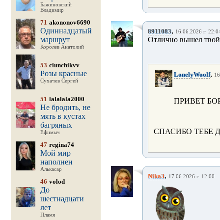
Бажиновский
Владимир
71
akononov6690
Одиннадцатый
,
8911083
16.06.2026 г. 22:0
маршрут
Отлично вышел твой
Королев Анатолий
53
ciunchikvv
Розы красные
,
LonelyWoolf
16
Сухачев Сергей
51
lalalala2000
ПРИВЕТ БОР
Не бродить, не
мять в кустах
багряных
СПАСИБО ТЕБЕ Д
Ефимыч
47
regina74
Мой мир
наполнен
Алькасар
,
Nika3
17.06.2026 г. 12:00
46
volod
До
шестнадцати
лет
Пламя