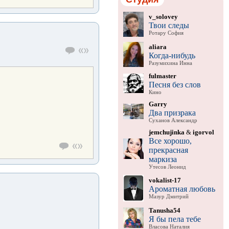
v_solovey
Твои следы
Ротару София
aliara
Когда-нибудь
Разумихина Инна
fulmaster
Песня без слов
Кино
Garry
Два призрака
Суханов Александр
jemchujinka
&
igorvol
Все хорошо,
прекрасная
маркиза
Утесов Леонид
vokalist-17
Ароматная любовь
Мазур Дмитрий
Tanusha54
Я бы пела тебе
Власова Наталия