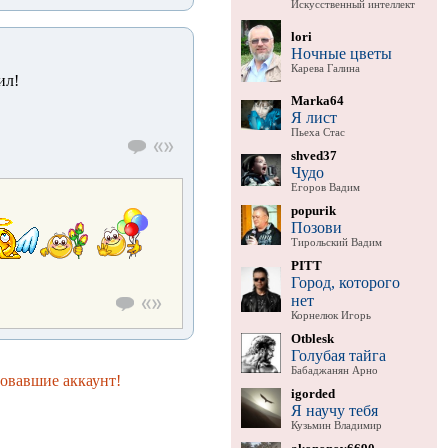
Искусственный интеллект
lori
Ночные цветы
Карева Галина
ил!
Marka64
Я лист
Пьеха Стас
shved37
Чудо
Егоров Вадим
popurik
Позови
Тирольский Вадим
PITT
Город, которого
нет
Корнелюк Игорь
Otblesk
Голубая тайга
Бабаджанян Арно
ровавшие аккаунт!
igorded
Я научу тебя
Кузьмин Владимир