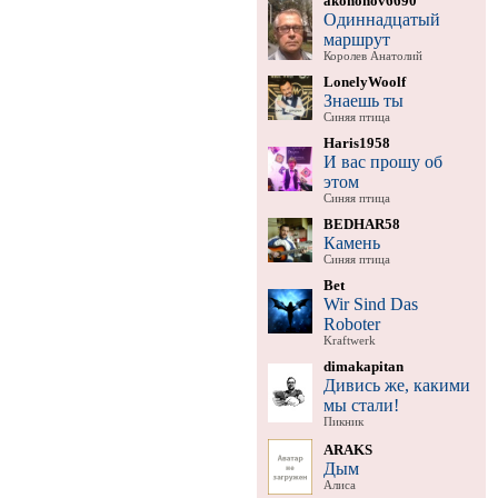
akononov6690
Одиннадцатый
маршрут
Королев Анатолий
LonelyWoolf
Знаешь ты
Синяя птица
Haris1958
И вас прошу об
этом
Синяя птица
BEDHAR58
Камень
Синяя птица
Bet
Wir Sind Das
Roboter
Kraftwerk
dimakapitan
Дивись же, какими
мы стали!
Пикник
ARAKS
Дым
Алиса